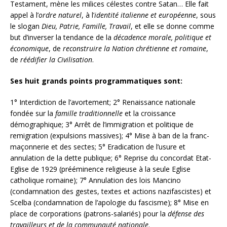
Testament, mène les milices célestes contre Satan… Elle fait
appel à l’
ordre naturel
, à l’
identité italienne et européenne
, sous
le slogan
Dieu, Patrie, Famille, Travail
, et elle se donne comme
but d’inverser la tendance de la
décadence morale, politique et
économique
, de
reconstruire la Nation chrétienne et romaine
,
de
réédifier la Civilisation
.
Ses huit grands points programmatiques sont:
1° Interdiction de l’avortement; 2° Renaissance nationale
fondée sur la
famille traditionnelle
et la croissance
démographique; 3° Arrêt de l’immigration et politique de
remigration (expulsions massives); 4° Mise à ban de la franc-
maçonnerie et des sectes; 5° Eradication de l’usure et
annulation de la dette publique; 6° Reprise du concordat Etat-
Eglise de 1929 (prééminence religieuse à la seule Eglise
catholique romaine); 7° Annulation des lois Mancino
(condamnation des gestes, textes et actions nazifascistes) et
Scelba (condamnation de l’apologie du fascisme); 8° Mise en
place de corporations (patrons-salariés) pour la
défense des
travailleurs et de la communauté nationale
.