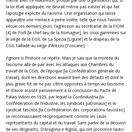
même avec ce Manifeste, produit par une organisation qui, si
la loi était appliquée, ne devrait même pas exister et qui fait
l’apologie explicite du racisme. Une organisation qui laisse
apparaître une menace à peine voilée, telle que nous l’avons
vécue ces derniers jours: l’agression au secrétariat de la FIOM
[4] de Forlì [le chef-lieu de la Romagne], les croix gammées sur
le siège de la CGIL de La Spezia [Ligurie] et le drapeau de la
CGIL tailladé au siège d’Arezzo [Toscane].
J’ignore si l’histoire se répète. Mais je sais que la montée du
fascisme alla de pair avec les attaques aux Chambres du
travail de la CGdL de l’époque [la Confédération générale du
travail], dont les directions avaient bien des défauts et dont le
plus grave fut de ne pas s’être opposées à temps au fascisme
et d’avoir assisté passivement à la conclusion du Pacte de
Palais Vidoni en 1925, par lequel la Confindustria [la
Confédération de l’industrie, les syndicats patronaux] et le
syndicat fasciste [la Confédération des corporations fascistes]
se reconnaissaient réciproquement comme les seuls
représentants du capital et du travail. Sans parler de la décision
de ses dirigeants, D’Aragona e Rigola, qui ont prononcé l’auto-