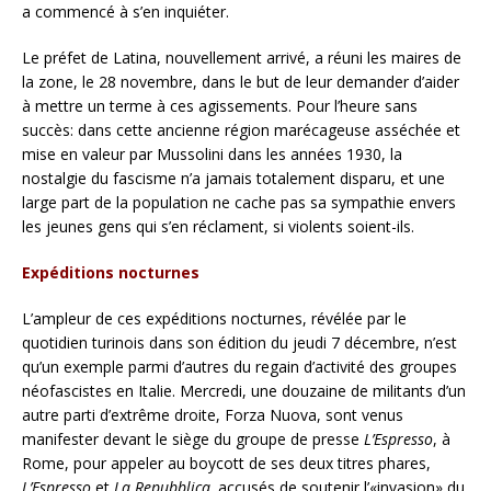
a commencé à s’en inquiéter.
Le préfet de Latina, nouvellement arrivé, a réuni les maires de
la zone, le 28 novembre, dans le but de leur demander d’aider
à mettre un terme à ces agissements. Pour l’heure sans
succès: dans cette ancienne région marécageuse asséchée et
mise en valeur par Mussolini dans les années 1930, la
nostalgie du fascisme n’a jamais totalement disparu, et une
large part de la population ne cache pas sa sympathie envers
les jeunes gens qui s’en réclament, si violents soient-ils.
Expéditions nocturnes
L’ampleur de ces expéditions nocturnes, révélée par le
quotidien turinois dans son édition du jeudi 7 décembre, n’est
qu’un exemple parmi d’autres du regain d’activité des groupes
néofascistes en Italie. Mercredi, une douzaine de militants d’un
autre parti d’extrême droite, Forza Nuova, sont venus
manifester devant le siège du groupe de presse
L’Espresso
, à
Rome, pour appeler au boycott de ses deux titres phares,
L’Espresso
et
La Repubblica,
accusés de soutenir l’«invasion» du