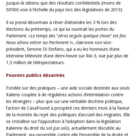
jusque-là obtenu que des résultats confidentiels (moins de
50’000 voix à l’échelle du pays lors des législatives de 2013).
Il se prend désormais à rêver d’atteindre les 3 % lors des
élections du printemps, ce qui lui ouvrirait les portes du
Parlement.
«Le temps des
“
zéros virgule quelque chose
”
est fini.
Nous allons entrer au Parlement !»
, claironne son vice-
président, Simone Di Stefano, qui a eu les honneurs d’une
interview télévisée d’une demi-heure sur RAI 3, vue par plus de
1,5 million de téléspectateurs.
Pouvoirs publics désarmés
Fondée sur des pratiques – une aide sociale destinée aux seuls
Italiens couplée à de régulières actions d’intimidation contre
les étrangers – plus que sur une véritable doctrine politique,
l’action de CasaPound a prospéré ces derniers mois à la faveur
de la montée du rejet des politiques d’accueil des migrants. Elle
se cristallise sur l’opposition à l’adoption dans la législation
italienne du droit du sol
(jus soli)
, actuellement discutée au
Parlement, qui rassemble contre elle l’ensemble de la droite et