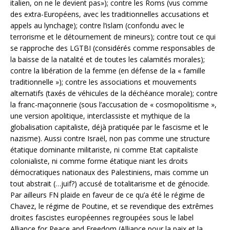
italien, on ne le devient pas»); contre les Roms (vus comme
des extra-Européens, avec les traditionnelles accusations et
appels au lynchage); contre l’islam (confondu avec le
terrorisme et le détournement de mineurs); contre tout ce qui
se rapproche des LGTBI (considérés comme responsables de
la baisse de la natalité et de toutes les calamités morales);
contre la libération de la femme (en défense de la « famille
traditionnelle »); contre les associations et mouvements
alternatifs (taxés de véhicules de la déchéance morale); contre
la franc-maçonnerie (sous l’accusation de « cosmopolitisme »,
une version apolitique, interclassiste et mythique de la
globalisation capitaliste, déjà pratiquée par le fascisme et le
nazisme). Aussi contre Israël, non pas comme une structure
étatique dominante militariste, ni comme Etat capitaliste
colonialiste, ni comme forme étatique niant les droits
démocratiques nationaux des Palestiniens, mais comme un
tout abstrait (…juif?) accusé de totalitarisme et de génocide.
Par ailleurs FN plaide en faveur de ce qu’a été le régime de
Chavez, le régime de Poutine, et se revendique des extrêmes
droites fascistes européennes regroupées sous le label
Alliance for Peace and Freedom (Alliance pour la paix et la