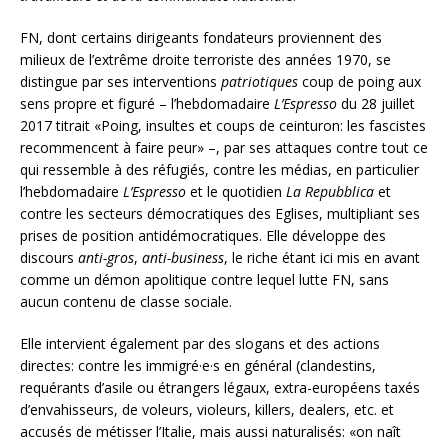
FN, dont certains dirigeants fondateurs proviennent des
milieux de l’extrême droite terroriste des années 1970, se
distingue par ses interventions
patriotiques
coup de poing aux
sens propre et figuré – l’hebdomadaire
L’Espresso
du 28 juillet
2017 titrait «Poing, insultes et coups de ceinturon: les fascistes
recommencent à faire peur» –, par ses attaques contre tout ce
qui ressemble à des réfugiés, contre les médias, en particulier
l’hebdomadaire
L’Espresso
et le quotidien
La Repubblica
et
contre les secteurs démocratiques des Eglises, multipliant ses
prises de position antidémocratiques. Elle développe des
discours
anti-gros
,
anti-business
, le riche étant ici mis en avant
comme un démon apolitique contre lequel lutte FN, sans
aucun contenu de classe sociale.
Elle intervient également par des slogans et des actions
directes: contre les immigré·e·s en général (clandestins,
requérants d’asile ou étrangers légaux, extra-européens taxés
d’envahisseurs, de voleurs, violeurs, killers, dealers, etc. et
accusés de métisser l’Italie, mais aussi naturalisés: «on naît