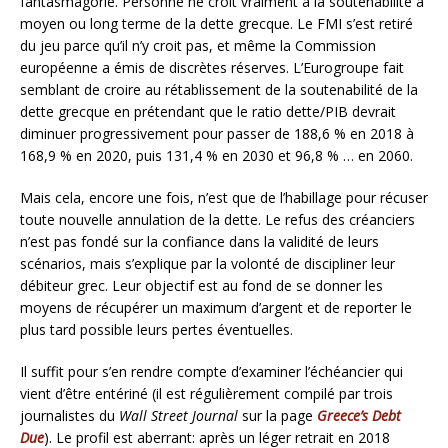
fantasmagorie. Personne ne croit vraiment à la soutenabilité à
moyen ou long terme de la dette grecque. Le FMI s’est retiré
du jeu parce qu’il n’y croit pas, et même la Commission
européenne a émis de discrètes réserves. L’Eurogroupe fait
semblant de croire au rétablissement de la soutenabilité de la
dette grecque en prétendant que le ratio dette/PIB devrait
diminuer progressivement pour passer de 188,6 % en 2018 à
168,9 % en 2020, puis 131,4 % en 2030 et 96,8 % … en 2060.
Mais cela, encore une fois, n’est que de l’habillage pour récuser
toute nouvelle annulation de la dette. Le refus des créanciers
n’est pas fondé sur la confiance dans la validité de leurs
scénarios, mais s’explique par la volonté de discipliner leur
débiteur grec. Leur objectif est au fond de se donner les
moyens de récupérer un maximum d’argent et de reporter le
plus tard possible leurs pertes éventuelles.
Il suffit pour s’en rendre compte d’examiner l’échéancier qui
vient d’être entériné (il est régulièrement compilé par trois
journalistes du
Wall Street Journal
sur la page
Greece’s Debt
Due
). Le profil est aberrant: après un léger retrait en 2018