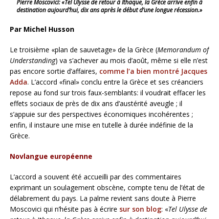
Pierre Moscovici: «Tel Ulysse de retour à Ithaque, la Grèce arrive enfin à
destination aujourd’hui, dix ans après le début d’une longue récession.»
Par Michel Husson
Le troisième «plan de sauvetage» de la Grèce (
Memorandum of
Understanding
) va s’achever au mois d’août, même si elle n’est
pas encore sortie d’affaires,
comme l’a bien montré Jacques
Adda
. L’accord «final» conclu entre la Grèce et ses créanciers
repose au fond sur trois faux-semblants: il voudrait effacer les
effets sociaux de près de dix ans d’austérité aveugle ; il
s’appuie sur des perspectives économiques incohérentes ;
enfin, il instaure une mise en tutelle à durée indéfinie de la
Grèce.
Novlangue européenne
L’accord a souvent été accueilli par des commentaires
exprimant un
soulagement obscène, compte tenu de l’état de
délabrement du pays. La palme revient sans doute à Pierre
Moscovici qui n’hésite pas à écrire
sur son blog
: «
Tel Ulysse de