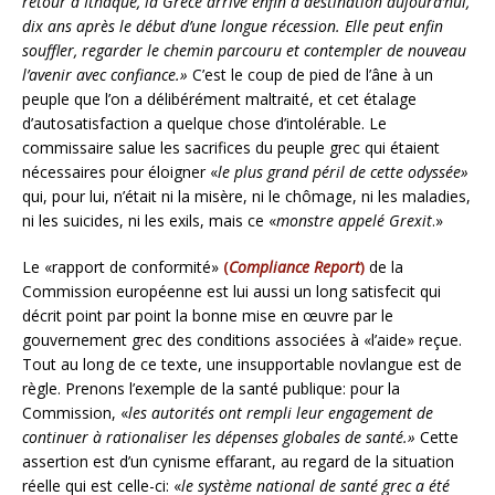
retour à Ithaque, la Grèce arrive enfin à destination aujourd’hui,
dix ans après le début d’une longue récession. Elle peut enfin
souffler, regarder le chemin parcouru et contempler de nouveau
l’avenir avec confiance.»
C’est le coup de pied de l’âne à un
peuple que l’on a délibérément maltraité, et cet étalage
d’autosatisfaction a quelque chose d’intolérable. Le
commissaire salue les sacrifices du peuple grec qui étaient
nécessaires pour éloigner «
le plus grand péril de cette odyssée»
qui, pour lui, n’était ni la misère, ni le chômage, ni les maladies,
ni les suicides, ni les exils, mais ce «
monstre appelé Grexit
.»
Le «rapport de conformité»
(
Compliance Report
)
de la
Commission européenne est lui aussi un long satisfecit qui
décrit point par point la bonne mise en œuvre par le
gouvernement grec des conditions associées à «l’aide» reçue.
Tout au long de ce texte, une insupportable novlangue est de
règle. Prenons l’exemple de la santé publique: pour la
Commission, «
les autorités ont rempli leur engagement de
continuer à rationaliser les dépenses globales de santé.»
Cette
assertion est d’un cynisme effarant, au regard de la situation
réelle qui est celle-ci: «
le système national de santé grec a été