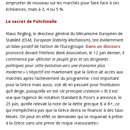
emprunter de nouveau sur les marchés pour faire face à ses
échéances, mais à 3, 4 ou 5 %.
Le secret de Polichinelle
Klaus Regling, le directeur général du Mécanisme Européen de
Stabilité (ESM,
European Stability Mechanism
), tire évidemment
un bilan positif de l’action de l’Eurogroupe.
Dans un discours
prononcé devant l’
Hellenic Bank Association
, le 12 juin dernier, il
commence par «
féliciter le peuple grec et ses dirigeants
politiques pour cette évolution vers une économie plus
moderne
.» L’objectif est maintenant que la Grèce ait accès aux
marchés après l’achèvement du programme: c’est important
pour la Grèce mais aussi, soit dit en passant pour l’institution
qu’il dirige, puisqu’elle en est «
le principal créancier
.» Et il est
vrai que l’agence de notation Standard & Poor’s a annoncé, le
25 juin, qu’elle relevait la note de la dette grecque B à B+, ce
qui n’empêchera pas que la Grèce devra se financer à des taux
élevés. On peut en effet se demander qui se risquerait à prêter
à la Grèce sans une prime de risque «rassurante».