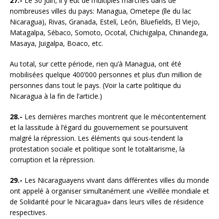
27.-
Le 30 juin, il y eut de multiples marches dans de
nombreuses villes du pays: Managua, Ometepe (île du lac
Nicaragua), Rivas, Granada, Estelí, León, Bluefields, El Viejo,
Matagalpa, Sébaco, Somoto, Ocotal, Chichigalpa, Chinandega,
Masaya, Juigalpa, Boaco, etc.
Au total, sur cette période, rien qu’à Managua, ont été
mobilisées quelque 400’000 personnes et plus d’un million de
personnes dans tout le pays. (Voir la carte politique du
Nicaragua à la fin de l’article.)
28.-
Les dernières marches montrent que le mécontentement
et la lassitude à l’égard du gouvernement se poursuivent
malgré la répression. Les éléments qui sous-tendent la
protestation sociale et politique sont le totalitarisme, la
corruption et la répression.
29.-
Les Nicaraguayens vivant dans différentes villes du monde
ont appelé à organiser simultanément une «Veillée mondiale et
de Solidarité pour le Nicaragua» dans leurs villes de résidence
respectives.