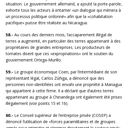
situation. Le gouvernement allemand, a ajouté la porte-parole,
exhorte tous les acteurs à entamer «un dialogue qui mènera à
un processus politique ordonné» afin que la «cohabitation
pacifique» puisse être réalisée au Nicaragua.
58.-
Au cours des derniers mois, l’accaparement illégal de
terres a augmenté, en particulier des terres appartenant à des
propriétaires de grandes entreprises. Les producteurs de
tomates disent que ces «expropriations» ont le soutien du
gouvernement Ortega-Murillo.
59.-
Le groupe économique Coen, par l’intermédiaire de son
représentant légal, Carlos Zúñiga, a dénoncé que des
personnes non identifiées ont envahi une propriété à Managua
qui appartient à cette firme. Il a déclaré que d’autres terres
appartenant au groupe à Chinandega ont également été prises
illégalement (voir points 15 et 16).
60.-
Le Conseil supérieur de l’entreprise privée (COSEP) a
dénoncé l’utilisation de «forces paramilitaires et de groupes
armés pour intimider et réprimer directement le secteur privé»,