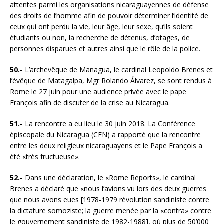
attentes parmi les organisations nicaraguayennes de défense
des droits de l’homme afin de pouvoir déterminer l’identité de
ceux qui ont perdu la vie, leur âge, leur sexe, qu’ils soient
étudiants ou non, la recherche de détenus, d’otages, de
personnes disparues et autres ainsi que le rôle de la police.
50.-
L’archevêque de Managua, le cardinal Leopoldo Brenes et
l’évêque de Matagalpa, Mgr Rolando Álvarez, se sont rendus à
Rome le 27 juin pour une audience privée avec le pape
François afin de discuter de la crise au Nicaragua.
51.-
La rencontre a eu lieu le 30 juin 2018. La Conférence
épiscopale du Nicaragua (CEN) a rapporté que la rencontre
entre les deux religieux nicaraguayens et le Pape François a
été «très fructueuse».
52.-
Dans une déclaration, le «Rome Reports», le cardinal
Brenes a déclaré que «nous l’avions vu lors des deux guerres
que nous avons eues [1978-1979 révolution sandiniste contre
la dictature somoziste; la guerre menée par la «contra» contre
le gouvernement sandiniste de 1982-1988], où plus de 50’000