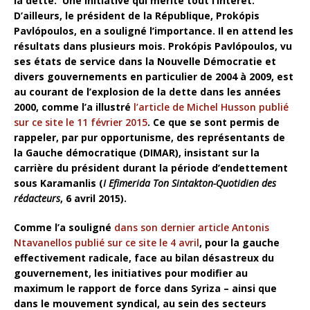
la dette. Une initiative qui mérite tout l’intérêt.
D’ailleurs, le président de la République, Prokópis
Pavlópoulos, en a souligné l’importance. Il en attend les
résultats dans plusieurs mois. Prokópis Pavlópoulos, vu
ses états de service dans la Nouvelle Démocratie et
divers gouvernements en particulier de 2004 à 2009, est
au courant de l’explosion de la dette dans les années
2000, comme l’a illustré
l’article de Michel Husson publié
sur ce site le 11 février 2015
. Ce que se sont permis de
rappeler, par pur opportunisme, des représentants de
la Gauche démocratique (DIMAR), insistant sur la
carrière du président durant la période d’endettement
sous Karamanlis (
I
Efimerida Ton Sintakton-Quotidien des
rédacteurs
, 6 avril 2015).
Comme l’a souligné
dans son dernier article Antonis
Ntavanellos publié sur ce site le 4 avril
, pour la gauche
effectivement radicale, face au bilan désastreux du
gouvernement, les initiatives pour modifier au
maximum le rapport de force dans Syriza – ainsi que
dans le mouvement syndical, au sein des secteurs