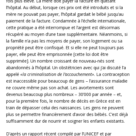
fois plus élevé. La mère doit payer la facture en quittant
l’hôpital. Au début, lorsque ces prix ont été introduits et si la
mère ne pouvait pas payer, l’hôpital gardait le bébé jusqu’au
paiement de la facture. Condamnée à l’échelle internationale,
cette pratique a été interrompue et l’argent est désormais
récupéré au moyen d’une taxe supplémentaire. Néanmoins, si
la famille n’a pas les moyens de payer, son logement ou sa
propriété peut être confisqué. Et si elle ne peut toujours pas
payer, elle peut être emprisonnée [cette loi doit être
supprimée]. Un nombre croissant de nouveau-nés sont
abandonnés à l’hôpital. Un obstétricien avec qui j’ai discuté l’a
appelé
«la criminalisation de l’accouchement»
. La contraception
est inaccessible pour beaucoup de gens – l’assurance maladie
ne couvre même pas son achat. Les avortements sont
devenus beaucoup plus nombreux – 30’000 par année – et,
pour la première fois, le nombre de décès en Grèce est en
train de dépasser celui des naissances. Les gens ne peuvent
plus se permettre financièrement d’avoir des bébés. C’est déjà
suffisamment dur de nourrir et soigner les enfants existants.
D’après un rapport récent compilé par l’UNICEF et par