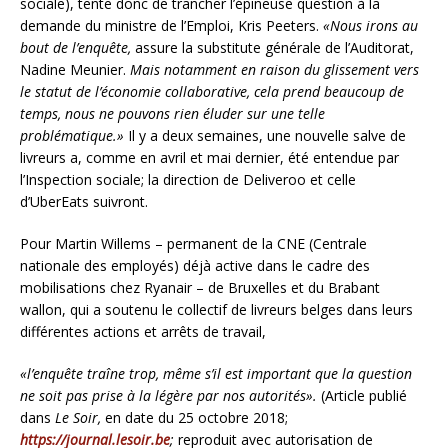
sociale), tente donc de trancher l’épineuse question à la
demande du ministre de l’Emploi, Kris Peeters.
«Nous irons au
bout de l’enquête,
assure la substitute générale de l’Auditorat,
Nadine Meunier.
Mais notamment en raison du glissement vers
le statut de l’économie collaborative, cela prend beaucoup de
temps, nous ne pouvons rien éluder sur une telle
problématique.»
Il y a deux semaines, une nouvelle salve de
livreurs a, comme en avril et mai dernier, été entendue par
l’Inspection sociale; la direction de Deliveroo et celle
d’UberEats suivront.
Pour Martin Willems – permanent de la CNE (Centrale
nationale des employés) déjà active dans le cadre des
mobilisations chez Ryanair – de Bruxelles et du Brabant
wallon, qui a soutenu le collectif de livreurs belges dans leurs
différentes actions et arrêts de travail,
«l’enquête traîne trop, même s’il est important que la question
ne soit pas prise à la légère par nos autorités».
(Article publié
dans
Le Soir,
en date du 25 octobre 2018;
https://journal.lesoir.be
;
reproduit avec autorisation de