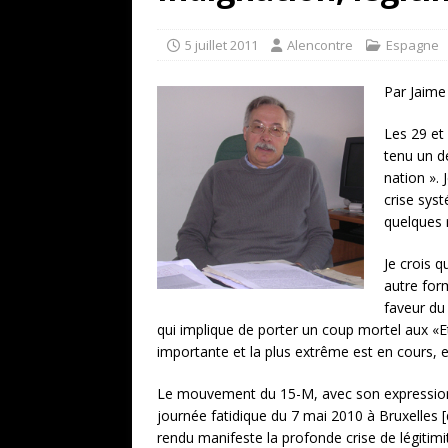
[ 17 juillet 2026 ]
«Le discours de T
goût… et une menace»
ETATS-U
5 juillet 2011
Alencontre
Espagne
[ 17 juillet 2026 ]
Iran. Le retour de
Par Jaime
[ 14 juin 2020 ]
Brésil. Les vies noi
Les 29 et 
* LA UNE
tenu un dé
nation ». 
crise sys
quelques 
Je crois q
autre for
faveur du
qui implique de porter un coup mortel aux «E
importante et la plus extrême est en cours,
Le mouvement du 15-M, avec son expression pu
journée fatidique du 7 mai 2010 à Bruxelles 
rendu manifeste la profonde crise de légitimit