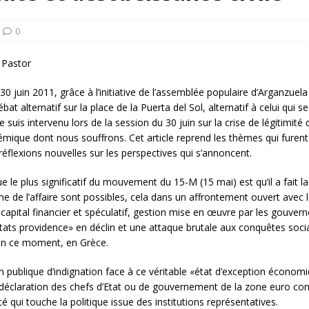
rump sur la “fraude électorale” était une blague de mauvais
NIS
0
 l’option militaire
ETATS-UNIS
 Pastor
res comptent: l’urgence de la démilitarisation de la Police militaire
30 juin 2011, grâce à l’initiative de l’assemblée populaire d’Arganzuela 
bat alternatif sur la place de la Puerta del Sol, alternatif à celui qui s
Je suis intervenu lors de la session du 30 juin sur la crise de légitimité 
témique dont nous souffrons. Cet article reprend les thèmes qui furen
réflexions nouvelles sur les perspectives qui s’annoncent.
ue le plus significatif du mouvement du 15-M (15 mai) est qu’il a fait 
me de l’affaire sont possibles, cela dans un affrontement ouvert avec 
 capital financier et spéculatif, gestion mise en œuvre par les gouve
tats providence» en déclin et une attaque brutale aux conquêtes socia
 en ce moment, en Grèce.
blique d’indignation face à ce véritable «état d’exception économiqu
[déclaration des chefs d’Etat ou de gouvernement de la zone euro co
é qui touche la politique issue des institutions représentatives.