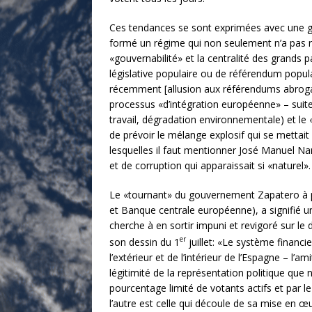
Ces tendances se sont exprimées avec une gra
formé un régime qui non seulement n’a pas ré
«gouvernabilité» et la centralité des grands pa
législative populaire ou de référendum popul
récemment [allusion aux référendums abrogatif
processus «d’intégration européenne» – suite 
travail, dégradation environnementale) et le «
de prévoir le mélange explosif qui se mettait
lesquelles il faut mentionner José Manuel N
et de corruption qui apparaissait si «naturel».
Le «tournant» du gouvernement Zapatero à pa
et Banque centrale européenne), a signifié u
cherche à en sortir impuni et revigoré sur le 
er
son dessin du 1
juillet: «Le système financi
l’extérieur et de l’intérieur de l’Espagne – l’
légitimité de la représentation politique que 
pourcentage limité de votants actifs et par le
l’autre est celle qui découle de sa mise en œ