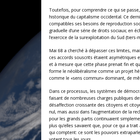
Toutefois, pour comprendre ce qui se passe, i
historique du capitalisme occidental. Ce dern
compatibles ses besoins de reproduction socia
graduelle d’une série de droits sociaux; en é
l’exercice de la surexploitation du Sud (tier
Mai 68 a cherché à dépasser ces limites, mais 
ces accords souscrits étaient asymétriques et
et à mesure que cette phase prenait fin et qu
forme le néolibéralisme comme un projet hé
comme le «sens commun» dominant, de mêm
Dans ce processus, les systèmes de démocrati
faisant de nombreuses charges publiques des
désaffection croissante des citoyens et citoyen
nul, mais aussi dans l’augmentation de la r
pour les grands partis continuaient simpleme
plus qu’elles savaient que, pour ce qui a tra
qui comptent: ce sont les pouvoirs extraparle
votent tous les jours.