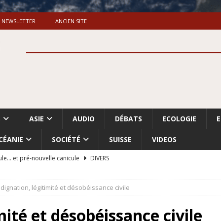
NEWSLETTER
ANCIEN SITE
S
ASIE
AUDIO
DÉBATS
ECOLOGIE
CÉANIE
SOCIÉTÉ
SUISSE
VIDEOS
ule… et pré-nouvelle canicule
DIVERS
Dossier. «Le message de Makerfield» (1)
GRANDE-BRETAGNE
ndignation, légitimité et désobéissance civile
 «Accentuation du nettoyage ethnique en Cisjordanie et à Gaza
ISRAËL
mité et désobéissance civile