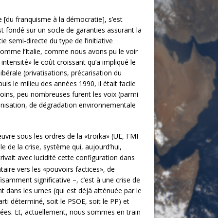
 [du franquisme à la démocratie], s’est
t fondé sur un socle de garanties assurant la
e semi-directe du type de l’initiative
 comme l’Italie, comme nous avons pu le voir
ntensité» le coût croissant qu’a impliqué le
érale (privatisations, précarisation du
is le milieu des années 1990, il était facile
nmoins, peu nombreuses furent les voix (parmi
anisation, de dégradation environnementale
vre sous les ordres de la «troïka» (UE, FMI
 de la crise, système qui, aujourd’hui,
rivait avec lucidité cette configuration dans
taire vers les «pouvoirs factices», de
fisamment significative –, c’est à une crise de
nt dans les urnes (qui est déjà atténuée par le
rti déterminé, soit le PSOE, soit le PP) et
ptées. Et, actuellement, nous sommes en train