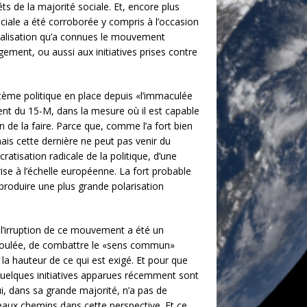
s de la majorité sociale. Et, encore plus
ciale a été corroborée y compris à l’occasion
minalisation qu’a connues le mouvement
ement, ou aussi aux initiatives prises contre
tème politique en place depuis «l’immaculée
ment du 15-M, dans la mesure où il est capable
n de la faire. Parce que, comme l’a fort bien
is cette dernière ne peut pas venir du
atisation radicale de la politique, d’une
rise à l’échelle européenne. La fort probable
e produire une plus grande polarisation
 l’irruption de ce mouvement a été un
a foulée, de combattre le «sens commun»
a hauteur de ce qui est exigé. Et pour que
. Quelques initiatives apparues récemment sont
i, dans sa grande majorité, n’a pas de
eaux chemins dans cette perspective. Et ce