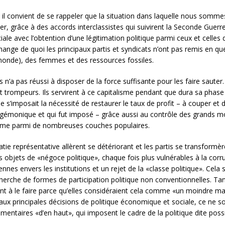
l convient de se rappeler que la situation dans laquelle nous sommes n
ier, grâce à des accords interclassistes qui suivirent la Seconde Guer
le avec l’obtention d’une légitimation politique parmi ceux et celles d
change de quoi les principaux partis et syndicats n’ont pas remis en qu
s-monde), des femmes et des ressources fossiles.
n’a pas réussi à disposer de la force suffisante pour les faire sauter.
 trompeurs. Ils servirent à ce capitalisme pendant que dura sa phase 
e s’imposait la nécessité de restaurer le taux de profit – à couper et 
gémonique et qui fut imposé – grâce aussi au contrôle des grands m
e parmi de nombreuses couches populaires.
e représentative allèrent se détériorant et les partis se transformèr
 objets de «négoce politique», chaque fois plus vulnérables à la cor
nes envers les institutions et un rejet de la «classe politique». Cela s’
echerche de formes de participation politique non conventionnelles. 
nt à le faire parce qu’elles considéraient cela comme «un moindre mal»
it aux principales décisions de politique économique et sociale, ce n
mentaires «d’en haut», qui imposent le cadre de la politique dite poss