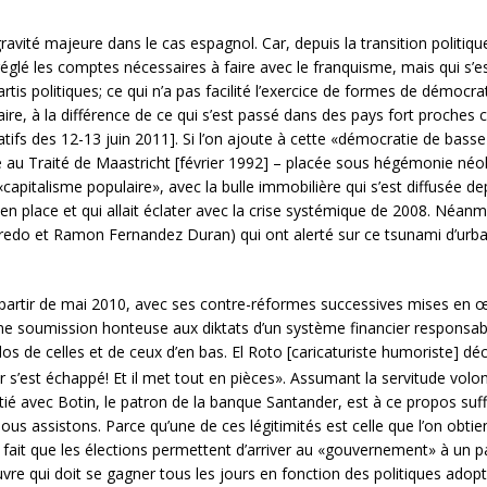
vité majeure dans le cas espagnol. Car, depuis la transition politique
glé les comptes nécessaires à faire avec le franquisme, mais qui s’es
rtis politiques; ce qui n’a pas facilité l’exercice de formes de démocrati
aire, à la différence de ce qui s’est passé dans des pays fort proches
s des 12-13 juin 2011]. Si l’on ajoute à cette «démocratie de basse i
au Traité de Maastricht [février 1992] – placée sous hégémonie néolib
capitalisme populaire», avec la bulle immobilière qui s’est diffusée depu
 en place et qui allait éclater avec la crise systémique de 2008. Néa
aredo et Ramon Fernandez Duran) qui ont alerté sur ce tsunami d’urb
rtir de mai 2010, avec ses contre-réformes successives mises en œu
ne soumission honteuse aux diktats d’un système financier responsable
dos de celles et de ceux d’en bas. El Roto [caricaturiste humoriste] déc
er s’est échappé! Et il met tout en pièces». Assumant la servitude volon
amitié avec Botin, le patron de la banque Santander, est à ce propos suf
nous assistons. Parce qu’une de ces légitimités est celle que l’on obtie
 fait que les élections permettent d’arriver au «gouvernement» à un pa
uvre qui doit se gagner tous les jours en fonction des politiques ado