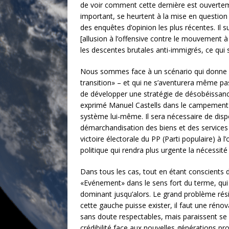
de voir comment cette dernière est ouvertemen
important, se heurtent à la mise en question
des enquêtes d’opinion les plus récentes. Il 
[allusion à l’offensive contre le mouvement à
les descentes brutales anti-immigrés, ce qui 
Nous sommes face à un scénario qui donne lie
transition» – et qui ne s’aventurera même pas
de développer une stratégie de désobéissance 
exprimé Manuel Castells dans le campement d
système lui-même. Il sera nécessaire de dispo
démarchandisation des biens et des services pu
victoire électorale du PP (Parti populaire) à 
politique qui rendra plus urgente la nécessit
Dans tous les cas, tout en étant conscients 
«Evénement» dans le sens fort du terme, qui
dominant jusqu’alors. Le grand problème rés
cette gauche puisse exister, il faut une réno
sans doute respectables, mais paraissent se 
crédibilité face aux nouvelles générations 