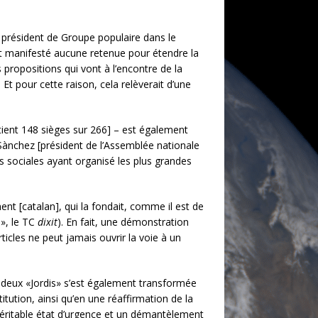
t président de Groupe populaire dans le
t manifesté aucune retenue pour étendre la
propositions qui vont à l’encontre de la
 Et pour cette raison, cela relèverait d’une
tient 148 sièges sur 266] – est également
Sànchez [président de l’Assemblée nationale
ns sociales ayant organisé les plus grandes
ent [catalan], qui la fondait, comme il est de
é», le TC
dixit
). En fait, une démonstration
cles ne peut jamais ouvrir la voie à un
es deux «Jordis» s’est également transformée
itution, ainsi qu’en une réaffirmation de la
véritable état d’urgence et un démantèlement