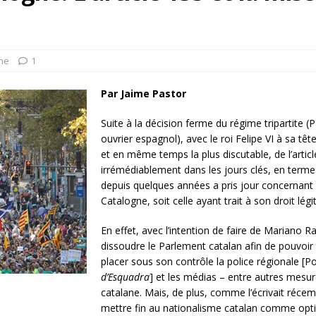
rump sur la “fraude électorale” était une blague de mauvais
NIS
 l’option militaire
ETATS-UNIS
ne
1
res comptent: l’urgence de la démilitarisation de la Police militaire
Par Jaime Pastor
Suite à la décision ferme du régime tripartite (P
ouvrier espagnol), avec le roi Felipe VI à sa tête
et en même temps la plus discutable, de l’articl
irrémédiablement dans les jours clés, en termes
depuis quelques années a pris jour concernant 
Catalogne, soit celle ayant trait à son droit lég
En effet, avec l’intention de faire de Mariano R
dissoudre le Parlement catalan afin de pouvoir
placer sous son contrôle la police régionale [Po
d’Esquadra
] et les médias – entre autres mesur
catalane. Mais, de plus, comme l’écrivait récemm
mettre fin au nationalisme catalan comme optio