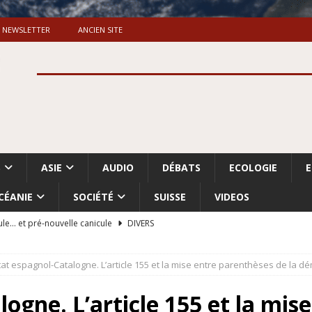
NEWSLETTER
ANCIEN SITE
S
ASIE
AUDIO
DÉBATS
ECOLOGIE
CÉANIE
SOCIÉTÉ
SUISSE
VIDEOS
ule… et pré-nouvelle canicule
DIVERS
Dossier. «Le message de Makerfield» (1)
GRANDE-BRETAGNE
tat espagnol-Catalogne. L’article 155 et la mise entre parenthèses de la d
 «Accentuation du nettoyage ethnique en Cisjordanie et à Gaza
ISRAËL
logne. L’article 155 et la mis