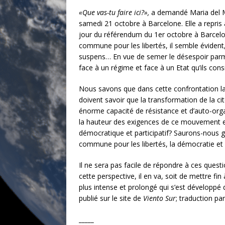
«Que vas-tu faire ici?»,
a demandé Maria del Ma
samedi 21 octobre à Barcelone. Elle a repris 
jour du référendum du 1er octobre à Barcelone
commune pour les libertés, il semble évident
suspens… En vue de semer le désespoir parmi c
face à un régime et face à un Etat qu’ils con
Nous savons que dans cette confrontation la re
doivent savoir que la transformation de la c
énorme capacité de résistance et d’auto-orga
la hauteur des exigences de ce mouvement en
démocratique et participatif? Saurons-nous 
commune pour les libertés, la démocratie et l
Il ne sera pas facile de répondre à ces quest
cette perspective, il en va, soit de mettre fin
plus intense et prolongé qui s’est développé 
publié sur le site de
Viento
Sur
; traduction pa
_____