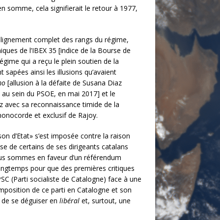
n somme, cela signifierait le retour à 1977,
’alignement complet des rangs du régime,
ques de l’IBEX 35 [indice de la Bourse de
égime qui a reçu le plein soutien de la
sapées ainsi les illusions qu’avaient
mo
[allusion à la défaite de Susana Diaz
 au sein du PSOE, en mai 2017] et le
z avec sa reconnaissance timide de la
monocorde et exclusif de Rajoy.
son d’Etat» s’est imposée contre la raison
nse de certains de ses dirigeants catalans
nous sommes en faveur d’un référendum
 longtemps pour que des premières critiques
SC (Parti socialiste de Catalogne) face à une
omposition de ce parti en Catalogne et son
in de se déguiser en
libéral
et, surtout, une