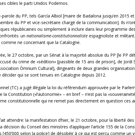
ses cibles le parti Unidos Podemos.
e-parole du PP, tels García Albiol [maire de Badalona jusqu’en 2015 e
mbre du PP et vice-secrétaire chargé de la communication]. Ils n’on
tiques républicaines ou simplement à inclure dans leur programme des 
confrontés: un
nationalisme-constitutionnaliste
espagnoliste et militant.
lit comme ne concernant que la Catalogne.
ée, le 27 octobre, par un Sénat à la majorité absolue du PP [le PP dé
cusé du crime de «sédition» [passible de 15 ans de prison], de Jordi 
l’association Òmnium Cultural], dirigeants de deux grandes organisatio
de décider qui se sont tenues en Catalogne depuis 2012.
onnel (TC) a jugé illégale la loi du référendum approuvée par le Parlem
de la Constitution («l’autonomie» – en bref – n’est pas la «souverainet
 constitutionnelle qui ne remet pas directement en question ces arti
ait attendre: la manifestation d’hier, le 21 octobre, pour la liberté d
décision du Conseil des ministres d’appliquer l’article 155 de la Const
s [450’000 selon la police] de désobéir à ce qui est perçu comme un 