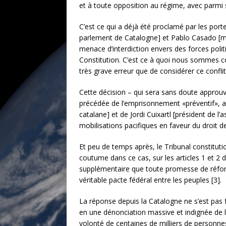
et à toute opposition au régime, avec parmi 
C’est ce qui a déjà été proclamé par les port
parlement de Catalogne] et Pablo Casado [me
menace d’interdiction envers des forces poli
Constitution. C’est ce à quoi nous sommes 
très grave erreur que de considérer ce conf
Cette décision – qui sera sans doute approuv
précédée de l’emprisonnement «préventif», ac
catalane] et de Jordi Cuixartl [président de 
mobilisations pacifiques en faveur du droit 
Et peu de temps après, le Tribunal constituti
coutume dans ce cas, sur les articles 1 et 2 
supplémentaire que toute promesse de réforme
véritable pacte fédéral entre les peuples [3].
La réponse depuis la Catalogne ne s’est pas f
en une dénonciation massive et indignée de la 
volonté de centaines de milliers de personne