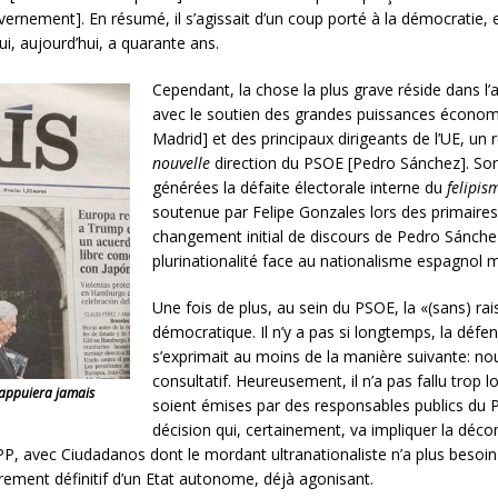
vernement]. En résumé, il s’agissait d’un coup porté à la démocratie, e
ui, aujourd’hui, a quarante ans.
Cependant, la chose la plus grave réside dans l
avec le soutien des grandes puissances économi
Madrid] et des principaux dirigeants de l’UE, un r
nouvelle
direction du PSOE [Pedro Sánchez]. Sont 
générées la défaite électorale interne du
felipis
soutenue par Felipe Gonzales lors des primaires
changement initial de discours de Pedro Sánche
plurinationalité face au nationalisme espagnol 
Une fois de plus, au sein du PSOE, la «(sans) rai
démocratique. Il n’y a pas si longtemps, la défe
s’exprimait au moins de la manière suivante: 
consultatif. Heureusement, il n’a pas fallu trop
 n’appuiera jamais
soient émises par des responsables publics du P
décision qui, certainement, va impliquer la déc
le PP, avec Ciudadanos dont le mordant ultranationaliste n’a plus beso
errement définitif d’un Etat autonome, déjà agonisant.