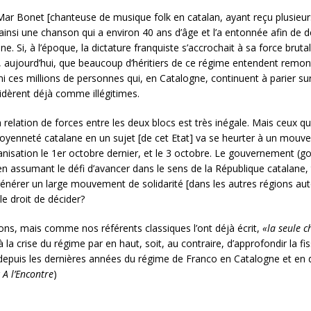
r Bonet [chanteuse de musique folk en catalan, ayant reçu plusieurs 
ainsi une chanson qui a environ 40 ans d’âge et l’a entonnée afin de d
. Si, à l’époque, la dictature franquiste s’accrochait à sa force brut
, aujourd’hui, que beaucoup d’héritiers de ce régime entendent remont
es millions de personnes qui, en Catalogne, continuent à parier sur l
sidèrent déjà comme illégitimes.
lation de forces entre les deux blocs est très inégale. Mais ceux qui 
itoyenneté catalane en un sujet [de cet Etat] va se heurter à un mou
nisation le 1er octobre dernier, et le 3 octobre. Le gouvernement (gov
 assumant le défi d’avancer dans le sens de la République catalane, 
générer un large mouvement de solidarité [dans les autres régions a
e droit de décider?
ions, mais comme nos référents classiques l’ont déjà écrit,
«la seule c
 à la crise du régime par en haut, soit, au contraire, d’approfondir la fi
depuis les dernières années du régime de Franco en Catalogne et en dan
r
A l’Encontre
)