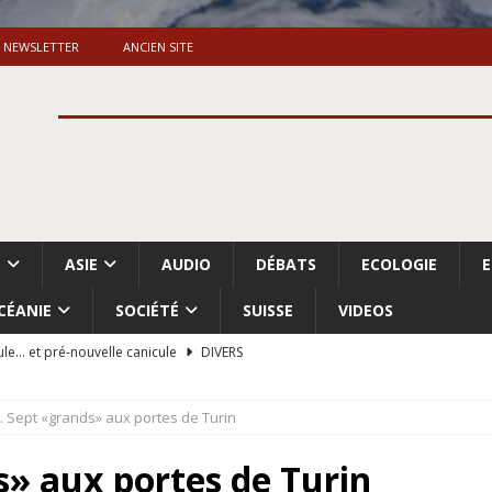
NEWSLETTER
ANCIEN SITE
S
ASIE
AUDIO
DÉBATS
ECOLOGIE
CÉANIE
SOCIÉTÉ
SUISSE
VIDEOS
ule… et pré-nouvelle canicule
DIVERS
Dossier. «Le message de Makerfield» (1)
GRANDE-BRETAGNE
ie. Sept «grands» aux portes de Turin
 «Accentuation du nettoyage ethnique en Cisjordanie et à Gaza
ISRAËL
ds» aux portes de Turin