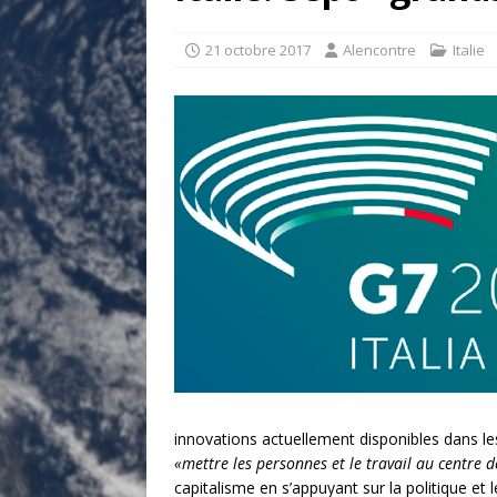
[ 17 juillet 2026 ]
«Le discours de T
goût… et une menace»
ETATS-U
21 octobre 2017
Alencontre
Italie
[ 17 juillet 2026 ]
Iran. Le retour de
[ 14 juin 2020 ]
Brésil. Les vies noi
* LA UNE
innovations actuellement disponibles dans les
«mettre les personnes et le travail au centre d
capitalisme en s’appuyant sur la politique et le