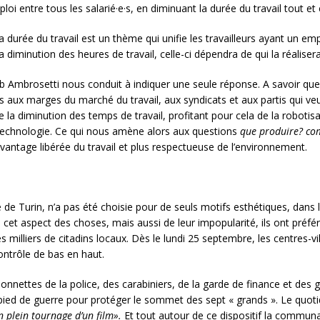
ploi entre tous les salarié·e·s, en diminuant la durée du travail tout e
la durée du travail est un thème qui unifie les travailleurs ayant un em
a diminution des heures de travail, celle-ci dépendra de qui la réalise
b Ambrosetti nous conduit à indiquer une seule réponse. A savoir que
aux marges du marché du travail, aux syndicats et aux partis qui veul
a diminution des temps de travail, profitant pour cela de la robotisat
la technologie. Ce qui nous amène alors aux questions
que produire?
co
vantage libérée du travail et plus respectueuse de l’environnement.
e de Turin, n’a pas été choisie pour de seuls motifs esthétiques, dans 
 cet aspect des choses, mais aussi de leur impopularité, ils ont préféré
es milliers de citadins locaux. Dès le lundi 25 septembre, les centres-v
contrôle de bas en haut.
mionnettes de la police, des carabiniers, de la garde de finance et de
ed de guerre pour protéger le sommet des sept « grands ». Le quoti
en plein tournage d’un film».
Et tout autour de ce dispositif la communa