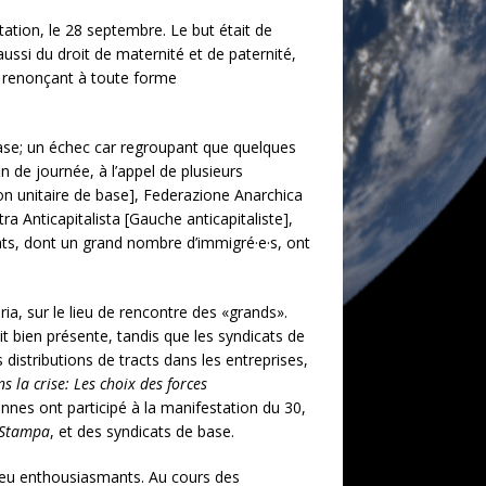
ation, le 28 septembre. Le but était de
aussi du droit de maternité et de paternité,
), renonçant à toute forme
 base; un échec car regroupant que quelques
n de journée, à l’appel de plusieurs
n unitaire de base], Federazione Anarchica
ra Anticapitalista [Gauche anticapitaliste],
nts, dont un grand nombre d’immigré·e·s, ont
ia, sur le lieu de rencontre des «grands».
 bien présente, tandis que les syndicats de
 distributions de tracts dans les entreprises,
s la crise: Les choix des forces
nes ont participé à la manifestation du 30,
 Stampa
, et des syndicats de base.
 peu enthousiasmants. Au cours des