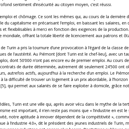
 profond sentiment d’insécurité au citoyen moyen, c’est réussi.
e, emploi et chômage. Ce sont les mêmes qui, au cours de la dernière d
 du capitalisme en précarisant l’emploi, en baissant les salaires, en 
et flexibilisables à merci en fonction des exigences de la production
e mondiale, offrant la totale liberté de licenciement aux patrons et ôt
de Turin a pris la tournure d’une provocation à l’égard de la classe des
es de l’austérité. Au Piémont [dont Turin est le chef-lieu], avec un 
loi, dont 50’000 n’ont pas encore eu de premier emploi. Au cours des
ontrats de durée déterminée, autrement dit seulement 24’500 ont obt
rs, autrefois actifs, aujourd’hui à la recherche d’un emploi. Le Piémo
e à la difficulté de trouver un logement à un prix abordable, à l’horiz
[5], qui permet aux salariés de se faire exploiter à domicile, grâce
les, Turin est une ville qui, après avoir vécu dans le mythe de la tert
urisme est important, il n’en reste pas moins que « l’industrie en est l
ivité, notre aptitude à innover dépendent de la compétitivité », comme 
à l’industrie 4.0», dit le président des jeunes industriels de Turin, m