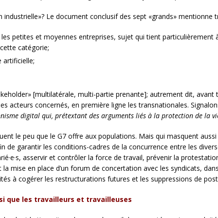
ndustrielle»? Le document conclusif des sept «grands» mentionne troi
es petites et moyennes entreprises, sujet qui tient particulièrement à
cette catégorie;
artificielle;
takeholder» [multilatérale, multi-partie prenante]; autrement dit, avan
des acteurs concernés, en première ligne les transnationales. Signalons
nisme digital qui, prétextant des arguments liés à la protection de la vi
uent le peu que le G7 offre aux populations. Mais qui masquent aussi
, afin de garantir les conditions-cadres de la concurrence entre les div
arié·e·s, asservir et contrôler la force de travail, prévenir la protesta
 la mise en place d’un forum de concertation avec les syndicats, dans
vités à cogérer les restructurations futures et les suppressions de post
si que les travailleurs et travailleuses