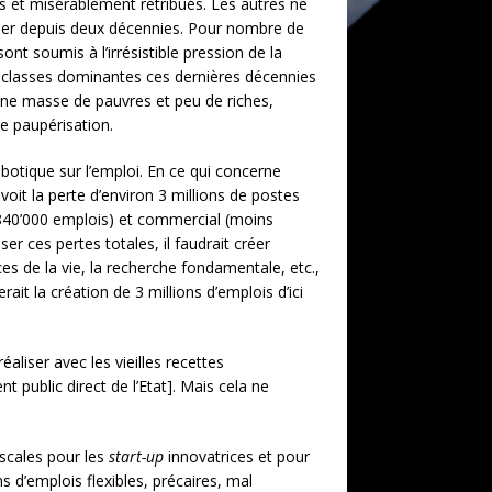
és et misérablement rétribués. Les autres ne
culier depuis deux décennies. Pour nombre de
sont soumis à l’irrésistible pression de la
es classes dominantes ces dernières décennies
e une masse de pauvres et peu de riches,
e paupérisation.
obotique sur l’emploi. En ce qui concerne
voit la perte d’environ 3 millions de postes
s 840’000 emplois) et commercial (moins
er ces pertes totales, il faudrait créer
es de la vie, la recherche fondamentale, etc.,
rait la création de 3 millions d’emplois d’ici
éaliser avec les vieilles recettes
t public direct de l’Etat]. Mais cela ne
iscales pour les
start-up
innovatrices et pour
ns d’emplois flexibles, précaires, mal