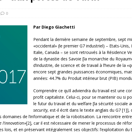
rump sur la “fraude électorale” était une blague de mauvais
NIS
0
 l’option militaire
ETATS-UNIS
Par Diego Giachetti
res comptent: l’urgence de la démilitarisation de la Police militaire
Pendant la dernière semaine de septembre, sept mi
«occidental» (le premier G7 industriel) – Etats-Uni
Italie, Canada – se sont retrouvés à la Résidence Ve
de la dynastie des Savoie [la monarchie du Royaume 
d’industrie, de science et de travail à l’heure de la
«q
encore sept grandes puissances économiques, mais
années:
44.7% du Produit intérieur brut (PIB) mondi
Comprendre ce qu’il adviendra du travail est une 
profit capitaliste. Celui-ci, pour se maintenir ou si 
le futur du travail et du welfare [la sécurité sociale 
security
, est-il écrit dans le texte anglais du G7 [1]
 domaines de l’informatique et de la robotisation. La rencontre entre 
e l’innovatio
n»[2], car il est nécessaire de mener le processus de r
s lois, et en préservant intégralement ses objectifs: l’exploitation du tr