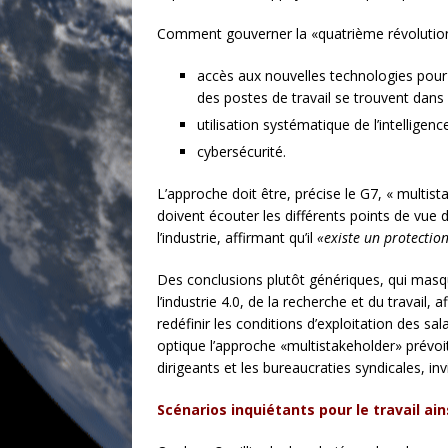
Comment gouverner la «quatrième révolution i
accès aux nouvelles technologies pour l
des postes de travail se trouvent dans 
utilisation systématique de l’intelligence 
cybersécurité.
L’approche doit être, précise le G7, « multis
doivent écouter les différents points de vue 
l’industrie, affirmant qu’il
«existe un protection
Des conclusions plutôt génériques, qui masq
l’industrie 4.0, de la recherche et du travail
redéfinir les conditions d’exploitation des sal
optique l’approche «multistakeholder» prévoit
dirigeants et les bureaucraties syndicales, in
Sc
énarios inquiétants pour le travail ain