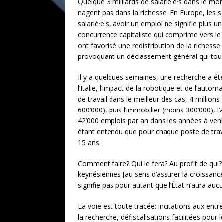
Quelque 3 milliards de salarié·e·s dans le mo
nagent pas dans la richesse. En Europe, les s
salarié·e·s, avoir un emploi ne signifie plus u
concurrence capitaliste qui comprime vers le
ont favorisé une redistribution de la richesse
provoquant un déclassement général qui tou
Il y a quelques semaines, une recherche a été 
l’Italie, l’impact de la robotique et de l’aut
de travail dans le meilleur des cas, 4 millio
600’000), puis l’immobilier (moins 300’000), l
42’000 emplois par an dans les années à venir
étant entendu que pour chaque poste de travail 
15 ans.
Comment faire? Qui le fera? Au profit de qui? S
keynésiennes [au sens d’assurer la croissance 
signifie pas pour autant que l’État n’aura aucu
La voie est toute tracée: incitations aux en
la recherche, défiscalisations facilitées pour 