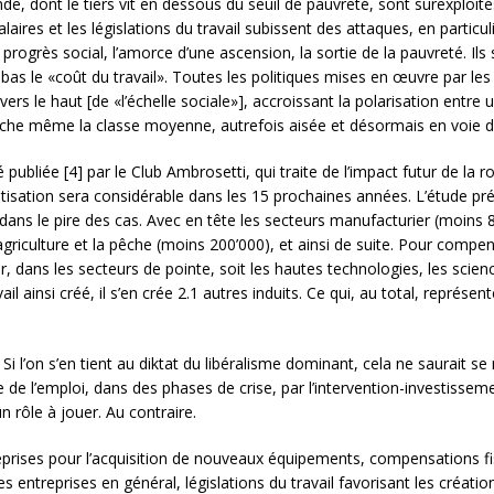
nde, dont le tiers vit en dessous du seuil de pauvreté, sont surexploit
alaires et les législations du travail subissent des attaques, en parti
n progrès social, l’amorce d’une ascension, la sortie de la pauvreté. Ils 
 bas le «coût du travail». Toutes les politiques mises en œuvre par l
 vers le haut [de «l’échelle sociale»], accroissant la polarisation entr
che même la classe moyenne, autrefois aisée et désormais en voie d
publiée [4] par le Club Ambrosetti, qui traite de l’impact futur de la r
omatisation sera considérable dans les 15 prochaines années. L’étude pré
ns dans le pire des cas. Avec en tête les secteurs manufacturier (moin
’agriculture et la pêche (moins 200’000), et ainsi de suite. Pour compens
, dans les secteurs de pointe, soit les hautes technologies, les scienc
ainsi créé, il s’en crée 2.1 autres induits. Ce qui, au total, représente
i l’on s’en tient au diktat du libéralisme dominant, cela ne saurait se r
de l’emploi, dans des phases de crise, par l’intervention-investissemen
n rôle à jouer. Au contraire.
treprises pour l’acquisition de nouveaux équipements, compensations f
les entreprises en général, législations du travail favorisant les créatio