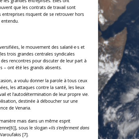
e les grandes entreprises. Elles ont
ouvent que les contrats de travail sont
s entreprises risquent de se retrouver hors
é entendu.
iversifiées, le mouvement des salarié·e·s et
(les trois grandes centrales syndicales
à des rencontres pour discuter de leur part à
es – ont été les grands absents.
casion, a voulu donner la parole à tous ceux
ées, les attaques contre la santé, les lieux
avail et l’autodétermination de leur propre vie.
lisation, destinée à déboucher sur une
nce de Venaria.
e manière mais dans un même esprit
lienne[6]], sous le slogan
«Ils s’enferment dans
aroufakis [7].