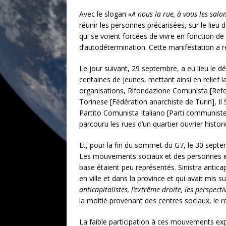
Avec le slogan
«A nous la rue, à vous les salon
réunir les personnes précarisées, sur le lieu 
qui se voient forcées de vivre en fonction de 
d’autodétermination. Cette manifestation a
Le jour suivant, 29 septembre, a eu lieu le 
centaines de jeunes, mettant ainsi en relief 
organisations, Rifondazione Comunista [Refo
Torinese [Fédération anarchiste de Turin], Il S
Partito Comunista Italiano [Parti communiste
parcouru les rues d’un quartier ouvrier histor
Et, pour la fin du sommet du G7, le 30 septem
Les mouvements sociaux et des personnes et g
base étaient peu représentés. Sinistra anticap
en ville et dans la province et qui avait mis 
anticapitalistes, l’extrême droite, les perspect
la moitié provenant des centres sociaux, le
La faible participation à ces mouvements ex