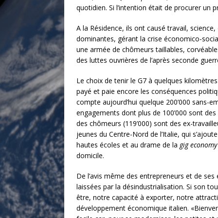
quotidien. Si l’intention était de procurer un
A la Résidence, ils ont causé travail, scienc
dominantes, gérant la crise économico-sociale
une armée de chômeurs taillables, corvéables 
des luttes ouvrières de l’après seconde guerr
Le choix de tenir le G7 à quelques kilomètres 
payé et paie encore les conséquences politiqu
compte aujourd’hui quelque 200’000 sans-emp
engagements dont plus de 100’000 sont des c
des chômeurs (119’000) sont des ex-travailleu
jeunes du Centre-Nord de l’Italie, qui s’ajout
hautes écoles et au drame de la
gig economy
domicile.
De l’avis même des entrepreneurs et de ses édi
laissées par la désindustrialisation. Si son to
être, notre capacité à exporter, notre attract
développement économique italien. «Bienvenue 