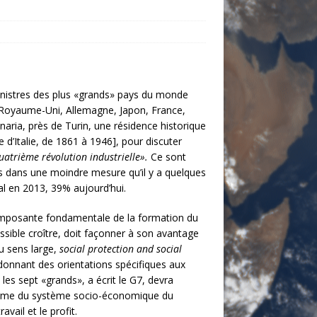
nistres des plus «grands» pays du monde
s, Royaume-Uni, Allemagne, Japon, France,
naria, près de Turin, une résidence historique
d’Italie, de 1861 à 1946], pour discuter
uatrième révolution industrielle».
Ce sont
 dans une moindre mesure qu’il y a quelques
al en 2013, 39% aujourd’hui.
composante fondamentale de la formation du
possible croître, doit façonner à son avantage
au sens large,
social protection and social
], donnant des orientations spécifiques aux
les sept «grands», a écrit le G7, devra
éforme du système socio-économique du
avail et le profit.