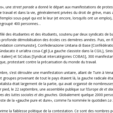
s»,
une
street parade
a donné le départ aux manifestations de protest
de travail et dans la vie, généralement privées du droit de grève, mais 
l’emploi sous-payé qui est le leur (et encore, lorsqu’ils ont un emploi
 regroupé 400 personnes…
défilé des étudiantes et des étudiants, soutenu par deux syndicats de
la profonde démobilisation des écoles ces dernières années. Puis, en fi
ndation communiste], Confederazione Unitaria di Base [Confédératio
indacato è un’altra cosa-Cgil [La gauche classiste dans la CGIL], Sinist
 italien] et SiCobas [Syndicat intercatégories COBAS], 300 manifesta
ique, protestant contre la précarisation du monde du travail.
bre, s’est déroulée une manifestation unitaire, allant de Turin à Venar
roupes provenant de tout le pays étaient là, la gauche radicale était
italista était largement de la partie, qui avait organisé de nombreuses
sur pied, le 22 septembre, une assemblée publique sur l’
Europe de et dan
ives des luttes sociales et des gauches
. Globalement quelque 2000 person
 reste de la «gauche pure et dure», comme l’a nommée le quotidien
La
prime la faiblesse politique de la contestation. Ce sont des nombres