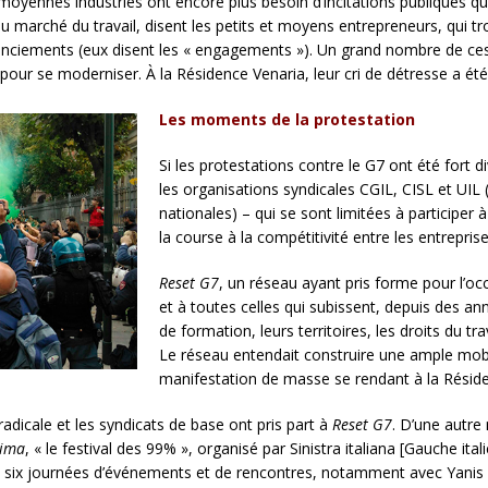
t moyennes industries ont encore plus besoin d’incitations publiques qu
u marché du travail, disent les petits et moyens entrepreneurs, qui tr
licenciements (eux disent les « engagements »). Un grand nombre de ce
s pour se moderniser. À la Résidence Venaria, leur cri de détresse a ét
Les moments de la protestation
Si les protestations contre le G7 ont été fort d
les organisations syndicales CGIL, CISL et UIL 
nationales) – qui se sont limitées à participer 
la course à la compétitivité entre les entrepris
Reset G7
, un réseau ayant pris forme pour l’oc
et à toutes celles qui subissent, depuis des ann
de formation, leurs territoires, les droits du tr
Le réseau entendait construire une ample mobi
manifestation de masse se rendant à la Réside
radicale et les syndicats de base ont pris part à
Reset G7
. D’une autr
xima
, « le festival des 99% », organisé par Sinistra italiana [Gauche ita
t six journées d’événements et de rencontres, notamment avec Yanis V