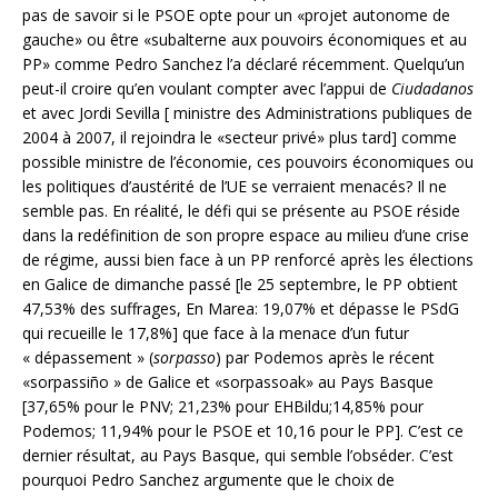
pas de savoir si le PSOE opte pour un «projet autonome de
gauche» ou être «subalterne aux pouvoirs économiques et au
PP» comme Pedro Sanchez l’a déclaré récemment. Quelqu’un
peut-il croire qu’en voulant compter avec l’appui de
Ciudadanos
et avec Jordi Sevilla [ ministre des Administrations publiques de
2004 à 2007, il rejoindra le «secteur privé» plus tard] comme
possible ministre de l’économie, ces pouvoirs économiques ou
les politiques d’austérité de l’UE se verraient menacés? Il ne
semble pas. En réalité, le défi qui se présente au PSOE réside
dans la redéfinition de son propre espace au milieu d’une crise
de régime, aussi bien face à un PP renforcé après les élections
en Galice de dimanche passé [le 25 septembre, le PP obtient
47,53% des suffrages, En Marea: 19,07% et dépasse le PSdG
qui recueille le 17,8%] que face à la menace d’un futur
« dépassement » (
sorpasso
) par Podemos après le récent
«sorpassiño » de Galice et «sorpassoak» au Pays Basque
[37,65% pour le PNV; 21,23% pour EHBildu;14,85% pour
Podemos; 11,94% pour le PSOE et 10,16 pour le PP]. C’est ce
dernier résultat, au Pays Basque, qui semble l’obséder. C’est
pourquoi Pedro Sanchez argumente que le choix de