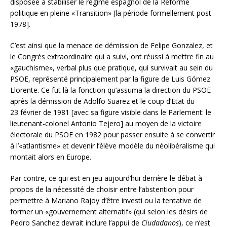
disposée à stabiliser le régime espagnol de la Réforme
politique en pleine «Transition» [la période formellement post
1978].
C’est ainsi que la menace de démission de Felipe Gonzalez, et
le Congrès extraordinaire qui a suivi, ont réussi à mettre fin au
«gauchisme», verbal plus que pratique, qui survivait au sein du
PSOE, représenté principalement par la figure de Luis Gómez
Llorente. Ce fut là la fonction qu’assuma la direction du PSOE
après la démission de Adolfo Suarez et le coup d’Etat du
23 février de 1981 [avec sa figure visible dans le Parlement: le
lieutenant-colonel Antonio Tejero] au moyen de la victoire
électorale du PSOE en 1982 pour passer ensuite à se convertir
à l’«atlantisme» et devenir l’élève modèle du néolibéralisme qui
montait alors en Europe.
Par contre, ce qui est en jeu aujourd’hui derrière le débat à
propos de la nécessité de choisir entre l’abstention pour
permettre à Mariano Rajoy d’être investi ou la tentative de
former un «gouvernement alternatif» (qui selon les désirs de
Pedro Sanchez devrait inclure l’appui de
Ciudadanos
), ce n’est