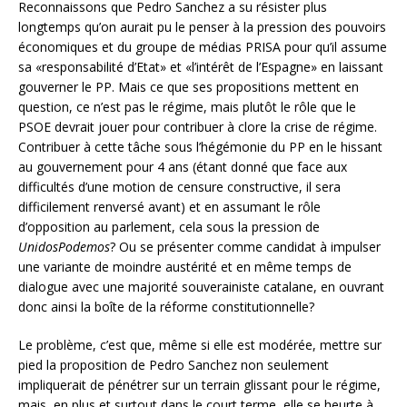
Reconnaissons que Pedro Sanchez a su résister plus
longtemps qu’on aurait pu le penser à la pression des pouvoirs
économiques et du groupe de médias PRISA pour qu’il assume
sa «responsabilité d’Etat» et «l’intérêt de l’Espagne» en laissant
gouverner le PP. Mais ce que ses propositions mettent en
question, ce n’est pas le régime, mais plutôt le rôle que le
PSOE devrait jouer pour contribuer à clore la crise de régime.
Contribuer à cette tâche sous l’hégémonie du PP en le hissant
au gouvernement pour 4 ans (étant donné que face aux
difficultés d’une motion de censure constructive, il sera
difficilement renversé avant) et en assumant le rôle
d’opposition au parlement, cela sous la pression de
UnidosPodemos
? Ou se présenter comme candidat à impulser
une variante de moindre austérité et en même temps de
dialogue avec une majorité souverainiste catalane, en ouvrant
donc ainsi la boîte de la réforme constitutionnelle?
Le problème, c’est que, même si elle est modérée, mettre sur
pied la proposition de Pedro Sanchez non seulement
impliquerait de pénétrer sur un terrain glissant pour le régime,
mais, en plus et surtout dans le court terme, elle se heurte à