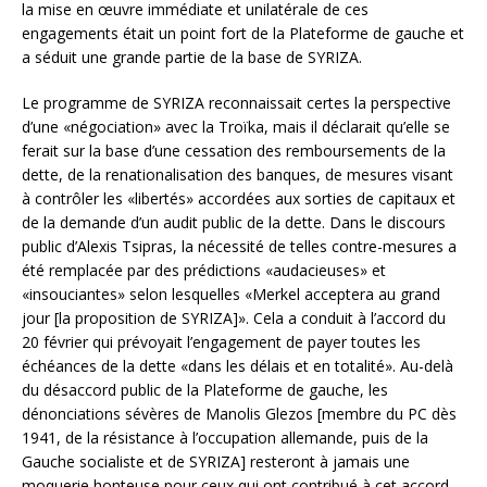
la mise en œuvre immédiate et unilatérale de ces
engagements était un point fort de la Plateforme de gauche et
a séduit une grande partie de la base de SYRIZA.
Le programme de SYRIZA reconnaissait certes la perspective
d’une «négociation» avec la Troïka, mais il déclarait qu’elle se
ferait sur la base d’une cessation des remboursements de la
dette, de la renationalisation des banques, de mesures visant
à contrôler les «libertés» accordées aux sorties de capitaux et
de la demande d’un audit public de la dette. Dans le discours
public d’Alexis Tsipras, la nécessité de telles contre-mesures a
été remplacée par des prédictions «audacieuses» et
«insouciantes» selon lesquelles «Merkel acceptera au grand
jour [la proposition de SYRIZA]». Cela a conduit à l’accord du
20 février qui prévoyait l’engagement de payer toutes les
échéances de la dette «dans les délais et en totalité». Au-delà
du désaccord public de la Plateforme de gauche, les
dénonciations sévères de Manolis Glezos [membre du PC dès
1941, de la résistance à l’occupation allemande, puis de la
Gauche socialiste et de SYRIZA] resteront à jamais une
moquerie honteuse pour ceux qui ont contribué à cet accord