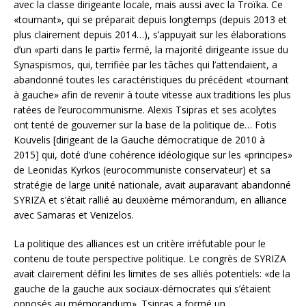
avec la classe dirigeante locale, mais aussi avec la Troïka. Ce
«tournant», qui se préparait depuis longtemps (depuis 2013 et
plus clairement depuis 2014…), s’appuyait sur les élaborations
d’un «parti dans le parti» fermé, la majorité dirigeante issue du
Synaspismos, qui, terrifiée par les tâches qui l’attendaient, a
abandonné toutes les caractéristiques du précédent «tournant
à gauche» afin de revenir à toute vitesse aux traditions les plus
ratées de l’eurocommunisme. Alexis Tsipras et ses acolytes
ont tenté de gouverner sur la base de la politique de… Fotis
Kouvelis [dirigeant de la Gauche démocratique de 2010 à
2015] qui, doté d’une cohérence idéologique sur les «principes»
de Leonidas Kyrkos (eurocommuniste conservateur) et sa
stratégie de large unité nationale, avait auparavant abandonné
SYRIZA et s’était rallié au deuxième mémorandum, en alliance
avec Samaras et Venizelos.
La politique des alliances est un critère irréfutable pour le
contenu de toute perspective politique. Le congrès de SYRIZA
avait clairement défini les limites de ses alliés potentiels: «de la
gauche de la gauche aux sociaux-démocrates qui s’étaient
opposés au mémorandum». Tsipras a formé un