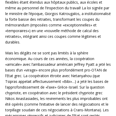
flexibles étant étendus aux hôpitaux publics, aux écoles et
même au personnel de l’Inspection du travail! La loi signée par
le ministre de l’époque, Giorgos Katrougalos, a institutionnalisé
la forte baisse des retraites, transformant les coupes du
mémorandum (imposées comme «exceptionnelles» et
«temporaires») en une «nouvelle méthode de calcul des
retraites», intégrant ainsi ces coupes comme légitimes et
durables.
Mais les dégâts ne se sont pas limités à la sphère
économique. Au cours de ces années, la coopération
«amicale» avec l’ambassadeur américain Jeffrey Pyatt a jeté les
bases d’un «virage» encore plus profondément pro-OTAN de
l’Etat grec. La coopération étroite avec Netanyahou (que
Tsipras appelait affectueusement «Bibi»…) a jeté les bases de
l’approfondissement de «l’axe» Grèce-Israël. Sur la question
chypriote, en coopération avec le président chypriote grec
Nikos Anastasiades, les revirements les plus improbables ont
été opérés (comme l’initiative de lancer des négociations et le
torpillage soudain de ces négociations à Crans-Montana). Les
mécanismes répressifs et judiciaires de l’Etat sont restés