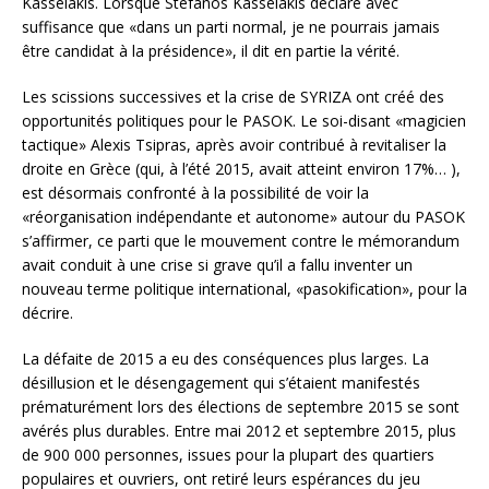
Kasselakis. Lorsque Stefanos Kasselakis déclare avec
suffisance que «dans un parti normal, je ne pourrais jamais
être candidat à la présidence», il dit en partie la vérité.
Les scissions successives et la crise de SYRIZA ont créé des
opportunités politiques pour le PASOK. Le soi-disant «magicien
tactique» Alexis Tsipras, après avoir contribué à revitaliser la
droite en Grèce (qui, à l’été 2015, avait atteint environ 17%… ),
est désormais confronté à la possibilité de voir la
«réorganisation indépendante et autonome» autour du PASOK
s’affirmer, ce parti que le mouvement contre le mémorandum
avait conduit à une crise si grave qu’il a fallu inventer un
nouveau terme politique international, «pasokification», pour la
décrire.
La défaite de 2015 a eu des conséquences plus larges. La
désillusion et le désengagement qui s’étaient manifestés
prématurément lors des élections de septembre 2015 se sont
avérés plus durables. Entre mai 2012 et septembre 2015, plus
de 900 000 personnes, issues pour la plupart des quartiers
populaires et ouvriers, ont retiré leurs espérances du jeu