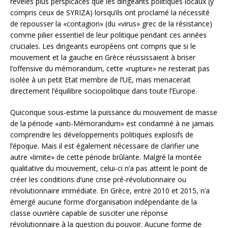
révélés plus perspicaces que les dirigeants politiques locaux (y
compris ceux de SYRIZA) lorsqu’ils ont proclamé la nécessité
de repousser la «contagion» (du «virus» grec de la résistance)
comme pilier essentiel de leur politique pendant ces années
cruciales. Les dirigeants européens ont compris que si le
mouvement et la gauche en Grèce réussissaient à briser
l’offensive du mémorandum, cette «rupture» ne resterait pas
isolée à un petit Etat membre de l’UE, mais menacerait
directement l’équilibre sociopolitique dans toute l’Europe.
Quiconque sous-estime la puissance du mouvement de masse
de la période «anti-Mémorandum» est condamné à ne jamais
comprendre les développements politiques explosifs de
l’époque. Mais il est également nécessaire de clarifier une
autre «limite» de cette période brûlante. Malgré la montée
qualitative du mouvement, celui-ci n’a pas atteint le point de
créer les conditions d’une crise pré-révolutionnaire ou
révolutionnaire immédiate. En Grèce, entre 2010 et 2015, n’a
émergé aucune forme d’organisation indépendante de la
classe ouvrière capable de susciter une réponse
révolutionnaire à la question du pouvoir. Aucune forme de