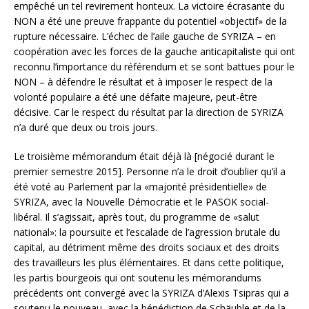
empêché un tel revirement honteux. La victoire écrasante du
NON a été une preuve frappante du potentiel «objectif» de la
rupture nécessaire. L’échec de l’aile gauche de SYRIZA – en
coopération avec les forces de la gauche anticapitaliste qui ont
reconnu l’importance du référendum et se sont battues pour le
NON – à défendre le résultat et à imposer le respect de la
volonté populaire a été une défaite majeure, peut-être
décisive. Car le respect du résultat par la direction de SYRIZA
n’a duré que deux ou trois jours.
Le troisième mémorandum était déjà là [négocié durant le
premier semestre 2015]. Personne n’a le droit d’oublier qu’il a
été voté au Parlement par la «majorité présidentielle» de
SYRIZA, avec la Nouvelle Démocratie et le PASOK social-
libéral. Il s’agissait, après tout, du programme de «salut
national»: la poursuite et l’escalade de l’agression brutale du
capital, au détriment même des droits sociaux et des droits
des travailleurs les plus élémentaires. Et dans cette politique,
les partis bourgeois qui ont soutenu les mémorandums
précédents ont convergé avec la SYRIZA d’Alexis Tsipras qui a
soutenu le nouveau, avec la bénédiction de Schäuble et de la