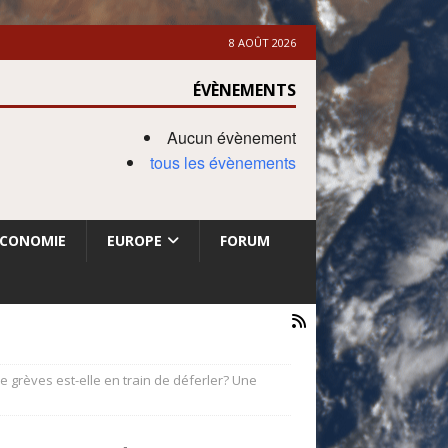
8 AOÛT 2026
ÉVÈNEMENTS
Aucun évènement
tous les évènements
ECONOMIE
EUROPE
FORUM
grèves est-elle en train de déferler? Une