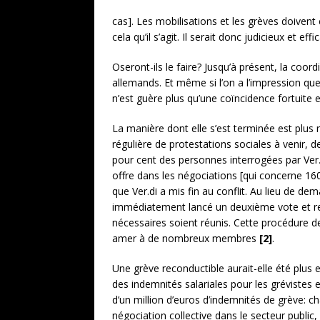
cas]. Les mobilisations et les grèves doivent 
cela qu’il s’agit. Il serait donc judicieux et
Oseront-ils le faire? Jusqu’à présent, la coord
allemands. Et même si l’on a l’impression que
n’est guère plus qu’une coïncidence fortuite 
La manière dont elle s’est terminée est plus 
régulière de protestations sociales à venir,
pour cent des personnes interrogées par Ver.d
offre dans les négociations [qui concerne 160
que Ver.di a mis fin au conflit. Au lieu de d
immédiatement lancé un deuxième vote et reco
nécessaires soient réunis. Cette procédure 
amer à de nombreux membres
[2]
.
Une grève reconductible aurait-elle été plus ef
des indemnités salariales pour les grévistes e
d’un million d’euros d’indemnités de grève: 
négociation collective dans le secteur public,