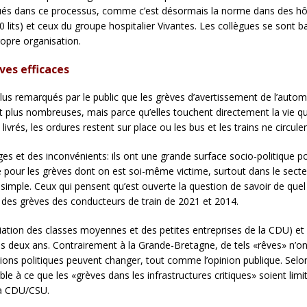
qués dans ce processus, comme c’est désormais la norme dans des hô
000 lits) et ceux du groupe hospitalier Vivantes. Les collègues se so
ropre organisation.
ves efficaces
lus remarqués par le public que les grèves d’avertissement de l’automn
nt plus nombreuses, mais parce qu’elles touchent directement la vie 
 livrés, les ordures restent sur place ou les bus et les trains ne circ
es et des inconvénients: ils ont une grande surface socio-politique p
 pour les grèves dont on est soi-même victime, surtout dans le secteur
s simple. Ceux qui pensent qu’est ouverte la question de savoir de qu
 des grèves des conducteurs de train de 2021 et 2014.
ation des classes moyennes et des petites entreprises de la CDU) et 
es deux ans. Contrairement à la Grande-Bretagne, de tels «rêves» n’on
ions politiques peuvent changer, tout comme l’opinion publique. Selon 
e à ce que les «grèves dans les infrastructures critiques» soient limi
 la CDU/CSU.