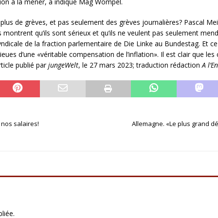
ition à la mener, a indiqué Mag Wompel.
 plus de grèves, et pas seulement des grèves journalières? Pascal Me
ats montrent qu’ils sont sérieux et qu’ils ne veulent pas seulement men
ndicale de la fraction parlementaire de Die Linke au Bundestag. Et ce 
eues d’une «véritable compensation de l’inflation». Il est clair que les
rticle publié par
jungeWelt
, le 27 mars 2023; traduction rédaction
A l’E
 nos salaires!
Allemagne. «Le plus grand d
liée.