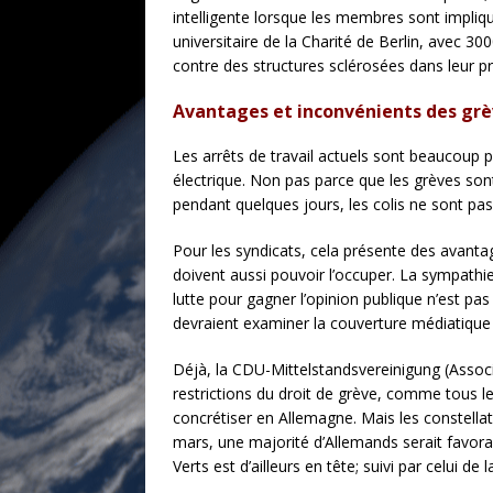
intelligente lorsque les membres sont impli
universitaire de la Charité de Berlin, avec 3
contre des structures sclérosées dans leur p
Avantages et inconvénients des grè
Les arrêts de travail actuels sont beaucoup p
électrique. Non pas parce que les grèves so
pendant quelques jours, les colis ne sont pas
Pour les syndicats, cela présente des avantag
doivent aussi pouvoir l’occuper. La sympathie
lutte pour gagner l’opinion publique n’est pa
devraient examiner la couverture médiatique
Déjà, la CDU-Mittelstandsvereinigung (Associ
restrictions du droit de grève, comme tous l
concrétiser en Allemagne. Mais les constellat
mars, une majorité d’Allemands serait favorabl
Verts est d’ailleurs en tête; suivi par celui de