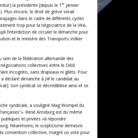
er
tur) la présidente [depuis le 1
janvier
lus encore, le droit de grève serait
brayages dans le cadre de différents cycles
estement trop pour la négociatrice de la VKA,
i l’interdiction de circuler le dimanche pour
ution et le ministre des Transports Volker
u sein de la fédération allemande des
es négociations collectives entre le DBB
ire incognito, sans drapeaux ni gilets. Pour
, a déclaré dimanche à
jW
le candidat au
t]. Son syndicat se décrédibilise ainsi et se
 gauche syndicale, a souligné Mag Wompel du
ns françaises”». René Arnsburg est du même
s publiques et privées «à répondre
nburg. Néanmoins, le scepticisme demeure.
 la convention collective, malgré un vote pour