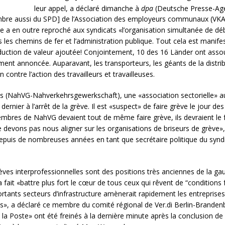
leur appel, a déclaré dimanche à
dpa
(Deutsche Presse-Agen
e aussi du SPD] de l’Association des employeurs communaux (VKA). P
ge a en outre reproché aux syndicats «l’organisation simultanée de dé
ns les chemins de fer et l’administration publique. Tout cela est manif
uction de valeur ajoutée! Conjointement, 10 des 16 Länder ont assoupl
ent annoncée. Auparavant, les transporteurs, les géants de la distrib
ontre l’action des travailleurs et travailleuses.
ins (NahVG-Nahverkehrsgewerkschaft), une «association sectorielle» a
dernier à l’arrêt de la grève. Il est «suspect» de faire grève le jour d
mbres de NahVG devaient tout de même faire grève, ils devraient le fa
 devons pas nous aligner sur les organisations de briseurs de grève»
puis de nombreuses années en tant que secrétaire politique du syndica
 grèves interprofessionnelles sont des positions très anciennes de la
la fait «battre plus fort le cœur de tous ceux qui rêvent de “conditio
ortants secteurs d’infrastructure amènerait rapidement les entreprise
es», a déclaré ce membre du comité régional de Ver.di Berlin-Brande
 la Poste» ont été freinés à la dernière minute après la conclusion de