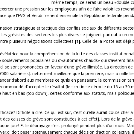
même temps, ce serait un beau «double cou
exercer une pression sur les employeurs afin de faire valoir les revend
 efficace que l’EVG et Ver.di freinent ensemble la République fédérale p
ination stratégique et tactique des conflits sociaux de différents secteu
 les grévistes des secteurs les plus divers se joignent partout à un 
entre plusieurs négociations collectives
[1]
. Celle de la Poste est déjà
révélatrice pour la compréhension de la lutte des classes institutionna
 de soulèvements populaires ou d’«automnes chauds» qui s’avèrent fina
i se sont prononcées en faveur d’une grève illimitée. La direction de
’000 salarié·e·s]: nettement meilleure que la première, mais à mille li
emander d’abord aux membres ce qu’ils en pensaient, la commission tari
mmandé d’accepter le résultat [le scrutin se déroule du 15 au 30 ma
de haut en bas (top down), certes conforme aux statuts, mais politi
ficace? Difficile à dire. Ce qui est sûr, c’est qu’elle aurait coûté cher 
t des caisses de grève sont constituées à cet effet]. Lors de la grève 
chaque jour! Et le débrayage s’est prolongé pendant plus d’un mois. Ma
 Ver.di doit peser soigneusement chaque décision d’action collective. I