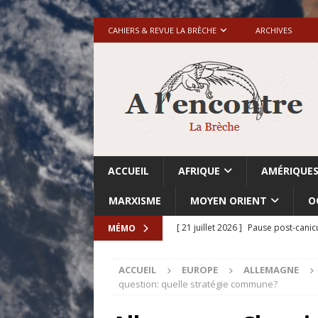
CAHIERS & REVUE LA BRÈCHE
ARCHIVES
ACCUEIL
AFRIQUE
AMÉRIQUE
MARXISME
MOYEN ORIENT
O
[ 21 juillet 2026 ]
Pause post-canic
MÉMO
[ 20 juillet 2026 ]
Grande-Bretagne-
ACCUEIL
EUROPE
ALLEMAGNE
[ 18 juillet 2026 ]
Israël-Palestine.
question: quelle stratégie commune?
avant les élections du 27 octobre»