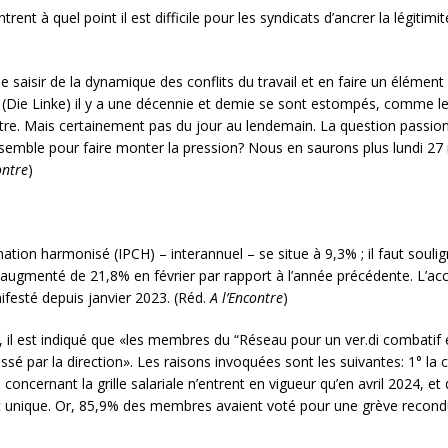
ent à quel point il est difficile pour les syndicats d’ancrer la légitim
 se saisir de la dynamique des conflits du travail et en faire un élémen
 (Die Linke) il y a une décennie et demie se sont estompés, comme le 
e. Mais certainement pas du jour au lendemain. La question passionnan
ensemble pour faire monter la pression? Nous en saurons plus lundi 27 
ontre
)
mation harmonisé (IPCH) – interannuel – se situe à 9,3% ; il faut soul
t augmenté de 21,8% en février par rapport à l’année précédente. L’acc
festé depuis janvier 2023. (Réd.
A l’Encontre
)
, il est indiqué que «les membres du “Réseau pour un ver.di combatif 
ssé par la direction». Les raisons invoquées sont les suivantes: 1° la
oncernant la grille salariale n’entrent en vigueur qu’en avril 2024, et d
 unique. Or, 85,9% des membres avaient voté pour une grève reconduct