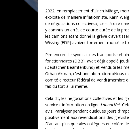
2022, en remplacement d’Ulrich Mädge, membr
exploité de manière inflationniste. Karin Wel
de négociations collectives», c’est-à-dire da
y compris un arrêt de courte durée de la prod
les camions étant donné la grève d’avertissem
Wissing (FDP) avaient fortement monté le ton c
Pire encore: le syndicat des transports urba
fonctionnaires (DBB), avait déjà appelé jeudi 
(Deutscher Beamtenbund) et Ver.di. Si les me
Orhan Akman, c’est une aberration: «Nous ne
comité directeur fédéral de Ver.di [membre de
fait du tort à lui-même.
Cela dit, les négociations collectives et les
service d’information en ligne
LabourNet
. Ce
avis. Paralyser pendant quelques jours d’imp
positivement aux revendications des grévist
D’autant plus que «les collègues en colère de