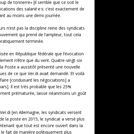
p de tonnerre» [il semble que ce soit le
ications des salarié·e·s: c’est exactement de
endant au moins une demi-journée.
rs n’est pas la discipline reine des syndicats
mouvement qui prend de l’ampleur, tout cela
 pratiquement terminée.
lisée en République fédérale que l’évocation
lement n’être que du vent. Quatre-vingt-six
 la Poste a aussitôt présenté une nouvelle
eues de ce que Ver.di avait demandé. Et voilà
faire [conduisant les négociations] a
rs]. Il est très probable que les 25%
quement prématurée, laisse néanmoins un goût
à Ver.di [en Allemagne, les syndicats versent
de la poste en 2015, le syndicat a versé plus
intenant que tout est encore ouvert dans la
l le fait de manière politiquement plus