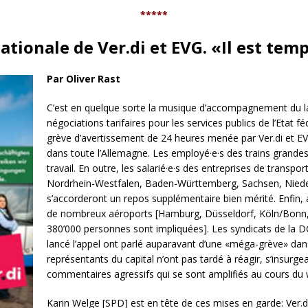
*****
tionale de Ver.di et EVG. «Il est tem
Par Oliver Rast
C’est en quelque sorte la musique d’accompagnement du l
négociations tarifaires pour les services publics de l’Etat 
grève d’avertissement de 24 heures menée par Ver.di et E
dans toute l’Allemagne. Les employé·e·s des trains grandes
travail. En outre, les salarié·e·s des entreprises de trans
Nordrhein-Westfalen, Baden-Württemberg, Sachsen, Niede
s’accorderont un repos supplémentaire bien mérité. Enfin, 
de nombreux aéroports [Hamburg, Düsseldorf, Köln/Bonn,
380’000 personnes sont impliquées]. Les syndicats de la D
lancé l’appel ont parlé auparavant d’une «méga-grève» dans
représentants du capital n’ont pas tardé à réagir, s’insurge
commentaires agressifs qui se sont amplifiés au cours du
Karin Welge [SPD] est en tête de ces mises en garde: Ver