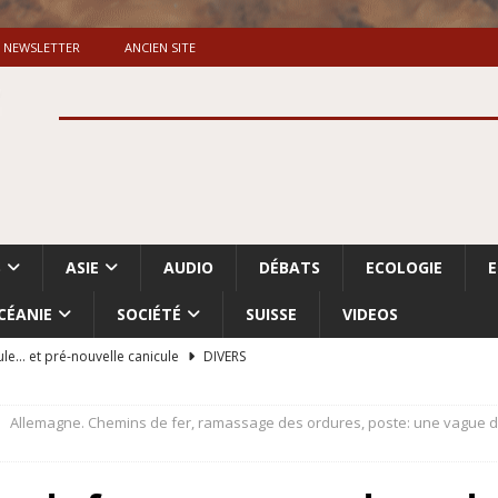
NEWSLETTER
ANCIEN SITE
S
ASIE
AUDIO
DÉBATS
ECOLOGIE
CÉANIE
SOCIÉTÉ
SUISSE
VIDEOS
ule… et pré-nouvelle canicule
DIVERS
Dossier. «Le message de Makerfield» (1)
GRANDE-BRETAGNE
Allemagne. Chemins de fer, ramassage des ordures, poste: une vague de 
 «Accentuation du nettoyage ethnique en Cisjordanie et à Gaza
ISRAËL