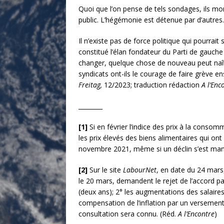
Quoi que l’on pense de tels sondages, ils montr
public. L’hégémonie est détenue par d’autres.
Il n’existe pas de force politique qui pourrait
constitué l’élan fondateur du Parti de gauche
changer, quelque chose de nouveau peut naîtr
syndicats ont-ils le courage de faire grève 
Freitag,
12/2023; traduction rédaction
A l’Enc
________
[1]
Si en février l’indice des prix à la consom
les prix élevés des biens alimentaires qui on
novembre 2021, même si un déclin s’est mani
[2]
Sur le site
LabourNet
, en date du 24 mars
le 20 mars, demandent le rejet de l’accord pa
(deux ans); 2° les augmentations des salaires c
compensation de l’inflation par un versement
consultation sera connu. (Réd.
A l’Encontre
)