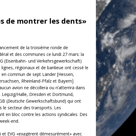
ps de montrer les dents»
ancement de la troisième ronde de
fédéral et des communes ce lundi 27 mars: la
VG (Eisenbahn- und Verkehrsgewerkschaft)
 lignes, régionaux et de banlieue ont cessé le
port en commun de sept Länder [Hessen,
rsachsen, Rheinland-Pfalz et Bayern]
aucun avion ne décollera ou n’atterrira dans
 Leipzig/Halle, Dresden et Dortmund,
GB (
Deutsche
Gewerkschaftsbund) qui ont
 le secteur des transports. Les
ant en bloc contre les actions syndicales. Des
 week-end.
.di et EVG «exagèrent démesurément» avec