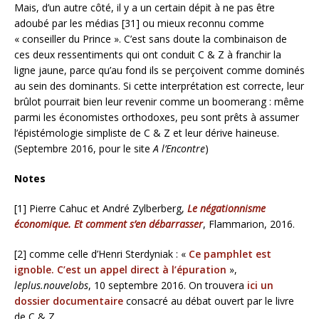
Mais, d’un autre côté, il y a un certain dépit à ne pas être
adoubé par les médias [31] ou mieux reconnu comme
« conseiller du Prince ». C’est sans doute la combinaison de
ces deux ressentiments qui ont conduit C & Z à franchir la
ligne jaune, parce qu’au fond ils se perçoivent comme dominés
au sein des dominants. Si cette interprétation est correcte, leur
brûlot pourrait bien leur revenir comme un boomerang : même
parmi les économistes orthodoxes, peu sont prêts à assumer
l’épistémologie simpliste de C & Z et leur dérive haineuse.
(Septembre 2016, pour le site
A l’Encontre
)
Notes
[1] Pierre Cahuc et André Zylberberg,
Le négationnisme
économique. Et comment s’en débarrasser
, Flammarion, 2016.
[2] comme celle d’Henri Sterdyniak : «
Ce pamphlet est
ignoble. C’est un appel direct à l’épuration
»,
leplus.nouvelobs
, 10 septembre 2016. On trouvera
ici un
dossier documentaire
consacré au débat ouvert par le livre
de C & Z.