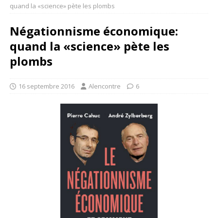
quand la «science» pète les plombs
Négationnisme économique:
quand la «science» pète les
plombs
16 septembre 2016
Alencontre
6