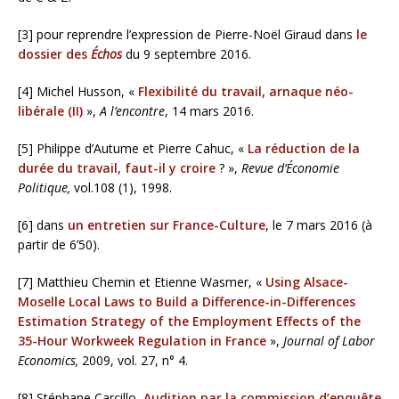
[3] pour reprendre l’expression de Pierre-Noël Giraud dans
le
dossier des
Échos
du 9 septembre 2016.
[4] Michel Husson, «
Flexibilité du travail, arnaque néo-
libérale (II)
»,
A l’encontre
, 14 mars 2016.
[5] Philippe d’Autume et Pierre Cahuc, «
La réduction de la
durée du travail, faut-il y croire
? »,
Revue d’Économie
Politique,
vol.108 (1), 1998.
[6] dans
un entretien sur France-Culture
, le 7 mars 2016 (à
partir de 6’50).
[7] Matthieu Chemin et Etienne Wasmer, «
Using Alsace-
Moselle Local Laws to Build a Difference-in-Differences
Estimation Strategy of the Employment Effects of the
35-Hour Workweek Regulation in France
»,
Journal of Labor
Economics,
2009, vol. 27, n° 4.
[8] Stéphane Carcillo,
Audition par la commission d’enquête