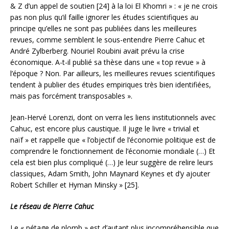
& Z d’un appel de soutien [24] à la loi El Khomri » : « je ne crois
pas non plus qu’il faille ignorer les études scientifiques au
principe qu’elles ne sont pas publiées dans les meilleures
revues, comme semblent le sous-entendre Pierre Cahuc et
André Zylberberg. Nouriel Roubini avait prévu la crise
économique. A-t-il publié sa thèse dans une « top revue » à
l’époque ? Non. Par ailleurs, les meilleures revues scientifiques
tendent à publier des études empiriques très bien identifiées,
mais pas forcément transposables ».
Jean-Hervé Lorenzi, dont on verra les liens institutionnels avec
Cahuc, est encore plus caustique. Il juge le livre « trivial et
naïf » et rappelle que « l’objectif de l’économie politique est de
comprendre le fonctionnement de l’économie mondiale (…) Et
cela est bien plus compliqué (…) Je leur suggère de relire leurs
classiques, Adam Smith, John Maynard Keynes et d’y ajouter
Robert Schiller et Hyman Minsky » [25].
Le réseau de Pierre Cahuc
Le « pétage de plomb » est d’autant plus incompréhensible que