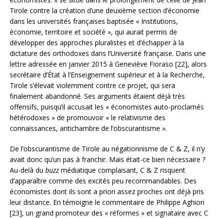
Tirole contre la création d’une deuxième section d’économie
dans les universités françaises baptisée « Institutions,
économie, territoire et société », qui aurait permis de
développer des approches pluralistes et d’échapper à la
dictature des orthodoxes dans l’Université française. Dans une
lettre adressée en janvier 2015 à Geneviève Fioraso [22], alors
secrétaire d’État à l’Enseignement supérieur et à la Recherche,
Tirole s’élevait violemment contre ce projet, qui sera
finalement abandonné. Ses arguments étaient déjà très
offensifs, puisqu’il accusait les « économistes auto-proclamés
hétérodoxes » de promouvoir « le relativisme des
connaissances, antichambre de l’obscurantisme ».
De l’obscurantisme de Tirole au négationnisme de C & Z, il n’y
avait donc qu’un pas à franchir. Mais était-ce bien nécessaire ?
Au-delà du
buzz
médiatique complaisant, C & Z risquent
d’apparaître comme des excités peu recommandables. Des
économistes dont ils sont a priori assez proches ont déjà pris
leur distance. En témoigne le commentaire de Philippe Aghion
[23], un grand promoteur des « réformes » et signataire avec C