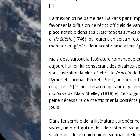
[4].
L’annexion d’une partie des Balkans par l’Emp
favoriser la diffusion de récits officiels de
place notable dans ses
Dissertations sur les 
et de Silésie
(1746), qui eurent un certain re
marquer en général leur scepticisme à leur ég
Mais c’est surtout la littérature romantique 
aujourd’hui, en lui consacrant des dizaines 
son illustration la plus célèbre, le
Dracula
de B
Rymer et Thomas Peckett Prest, un roman-feu
chapitres [5] ! Une littérature qui aura éga
moderne
de Mary Shelley (1818) et
L’étrange 
peine nécessaire de mentionner la postérité 
jours.
Dans l’ensemble de la littérature européenne
vivant, un mort qui ne doit de rester en vie qu
seulement de le maintenir en vie mais de lui c