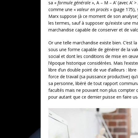
sa «
formule générale
», A – M – A’ (avec A’ >
comme une «
valeur en procès
» (page 175), 
Marx suppose (à ce moment de son analyse) q
les termes, sauf à supposer qu’existe une ma
marchandise capable de conserver et de valori
Or une telle marchandise existe bien. C’est la
sous une forme capable de générer de la valeu
social et dont les conditions de mise en œuv
l’époque historique considérées. Mais l’exi
libre d’un double point de vue d’ailleurs : 
force de travail (sa puissance productive) qu’
sa personne, libéré de tout rapport communa
facultés mais ne pouvant non plus compter que 
pour autant que ce dernier puisse en faire us