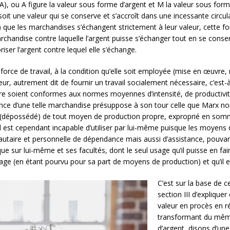
 A), ou A figure la valeur sous forme d’argent et M la valeur sous form
soit une valeur qui se conserve et s’accroît dans une incessante cir
ue les marchandises s’échangent strictement à leur valeur, cette fo
rchandise contre laquelle l’argent puisse s’échanger tout en se conser
ser l’argent contre lequel elle s’échange.
 force de travail, à la condition qu’elle soit employée (mise en œuvre, 
r, autrement dit de fournir un travail socialement nécessaire, c’est-à
re soient conformes aux normes moyennes d’intensité, de productivité 
stence d’une telle marchandise présuppose à son tour celle que Marx 
libre (dépossédé) de tout moyen de production propre, exproprié en so
il est cependant incapable d’utiliser par lui-même puisque les moyens d
utaire et personnelle de dépendance mais aussi d’assistance, pouvan
sur lui-même et ses facultés, dont le seul usage qu’il puisse en faire
age (en étant pourvu pour sa part de moyens de production) et qu’il en 
C’est sur la base de 
section III d’expliqu
valeur en procès en r
transformant du même
d’argent, disons d’une 