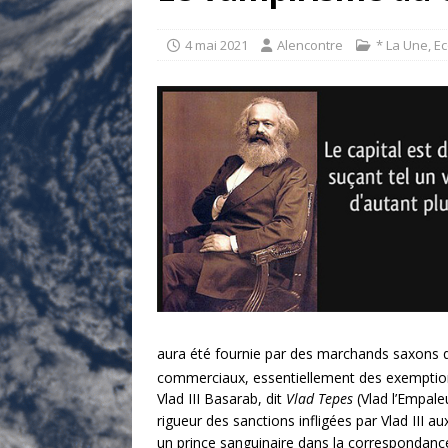
[ 17 juillet 2026 ]
«Le discours de T
goût… et une menace»
ETATS-U
4 mai 2021
Alencontre
* La Une
,
Ec
[ 17 juillet 2026 ]
Iran. Le retour de
[ 14 juin 2020 ]
Brésil. Les vies noi
* LA UNE
aura été fournie par des marchands saxons qui
commerciaux, essentiellement des exemptions
Vlad III Basarab, dit
Vlad
Tepes
(Vlad l’Empal
rigueur des sanctions infligées par Vlad III 
un prince sanguinaire dans la correspondanc