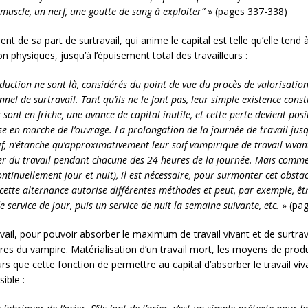
 muscle, un nerf, une goutte de sang à exploiter”
» (pages 337-338)
ment de sa part de surtravail, qui anime le capital est telle qu’elle tend 
 physiques, jusqu’à l’épuisement total des travailleurs :
duction ne sont là, considérés du point de vue du procès de valorisation
el de surtravail. Tant qu’ils ne le font pas, leur simple existence consti
 sont en friche, une avance de capital inutile, et cette perte devient posi
 en marche de l’ouvrage. La prolongation de la journée de travail jusqu
atif, n’étanche qu’approximativement leur soif vampirique de travail viva
ier du travail pendant chacune des 24 heures de la journée. Mais comm
ontinuellement jour et nuit), il est nécessaire, pour surmonter cet obstac
 cette alternance autorise différentes méthodes et peut, par exemple, ê
service de jour, puis un service de nuit la semaine suivante, etc.
» (pag
vail, pour pouvoir absorber le maximum de travail vivant et de surtravai
res du vampire. Matérialisation d’un travail mort, les moyens de produ
leurs que cette fonction de permettre au capital d’absorber le travail 
ible :