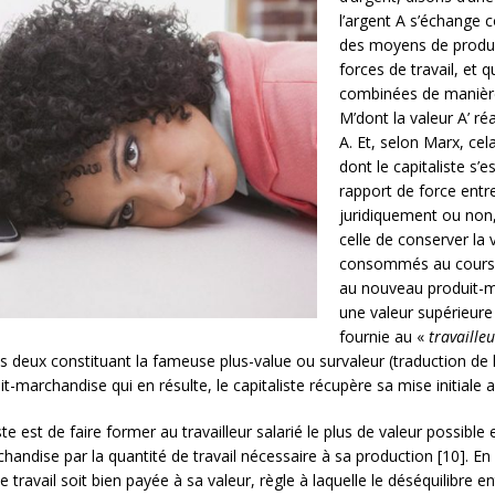
l’argent A s’échange 
des moyens de product
forces de travail, et 
combinées de manière
M’dont la valeur A’ ré
A. Et, selon Marx, cel
dont le capitaliste s’
rapport de force entre 
juridiquement ou non,
celle de conserver la
consommés au cours d
au nouveau produit-ma
une valeur supérieure 
fournie au «
travailleu
les deux constituant la fameuse plus-value ou survaleur (traduction de
t-marchandise qui en résulte, le capitaliste récupère sa mise initial
te est de faire former au travailleur salarié le plus de valeur possible 
ndise par la quantité de travail nécessaire à sa production [10]. En 
travail soit bien payée à sa valeur, règle à laquelle le déséquilibre entr