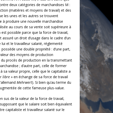
contre deux catégories de marchandises M :
ion (matières et moyens de travail) et des
que les unes et les autres se trouvent
 à produire une nouvelle marchandise
alisée au cours de sa vente soit supérieure à
a est possible parce que la force de travail,
est assuré un droit d’usage dans le cadre d’un
lui et le travailleur salarié, réglementé
 possède une double propriété : d’une part,
 valeur des moyens de production
u procès de production en la transmettant
rchandise ; d’autre part, celle de former
à sa valeur propre, celle que le capitaliste a
r libre
» en échange de sa force de travail
 l’allemand
Mehrwert
). Si bien qu’au terme du
e augmentée de cette fameuse plus-value.
en sus de la valeur de la force de travail,
supposant que le salaire soit bien équivalent
e capitaliste et travailleur salarié sur le