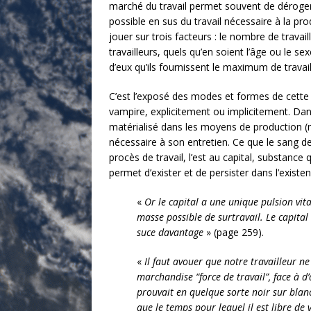
marché du travail permet souvent de déroger, e
possible en sus du travail nécessaire à la pro
jouer sur trois facteurs : le nombre de travail
travailleurs, quels qu’en soient l’âge ou le sex
d’eux qu’ils fournissent le maximum de travail
C’est l’exposé des modes et formes de cette e
vampire, explicitement ou implicitement. Dan
matérialisé dans les moyens de production (ma
nécessaire à son entretien. Ce que le sang de 
procès de travail, l’est au capital, substance 
permet d’exister et de persister dans l’existenc
«
Or le capital a une unique pulsion vit
masse possible de surtravail. Le capital 
suce davantage
» (page 259).
«
Il faut avouer que notre travailleur n
marchandise “force de travail”, face à d’
prouvait en quelque sorte noir sur blanc
que le temps pour lequel il est libre de 