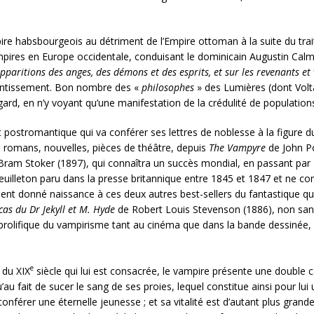
ire habsbourgeois au détriment de l’Empire ottoman à la suite du trai
 vampires en Europe occidentale, conduisant le dominicain Augustin Ca
apparitions des anges, des démons et des esprits, et sur les revenants 
tentissement. Bon nombre des «
philosophes
» des Lumières (dont Volta
ard, en n’y voyant qu’une manifestation de la crédulité de populations
et postromantique qui va conférer ses lettres de noblesse à la figure 
de romans, nouvelles, pièces de théâtre, depuis
The Vampyre
de John Pol
ram Stoker (1897), qui connaîtra un succès mondial, en passant par
illeton paru dans la presse britannique entre 1845 et 1847 et ne c
lement donné naissance à ces deux autres best-sellers du fantastique q
cas du Dr Jekyll et M. Hyde
de Robert Louis Stevenson (1886), non sans 
prolifique du vampirisme tant au cinéma que dans la bande dessinée, le
e
 du XIX
siècle qui lui est consacrée, le vampire présente une double ca
’au fait de sucer le sang de ses proies, lequel constitue ainsi pour lui
onférer une éternelle jeunesse ; et sa vitalité est d’autant plus grand