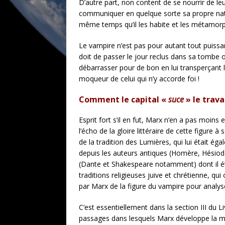
D’autre part, non content de se nourrir de le
communiquer en quelque sorte sa propre natur
même temps qu’il les habite et les métamor
Le vampire n’est pas pour autant tout puissant
doit de passer le jour reclus dans sa tombe ou 
débarrasser pour de bon en lui transperçant le
moqueur de celui qui n’y accorde foi !
Comment le capital «
suce
» le trava
Esprit fort s’il en fut, Marx n’en a pas moi
l’écho de la gloire littéraire de cette figur
de la tradition des Lumières, qui lui était é
depuis les auteurs antiques (Homère, Hésiode
(Dante et Shakespeare notamment) dont il ét
traditions religieuses juive et chrétienne, qui
par Marx de la figure du vampire pour analyse
C’est essentiellement dans la section III du L
passages dans lesquels Marx développe la mét