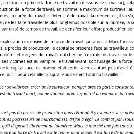
n fixant un prix de la force de travail en dessous de sa valeur), cela re
duction de la force de travail, en somme le maximum de surtravail au-de
leurs, la durée du travail et l’intensité du travail. Autrement dit, il va
e ; de les faire travailler le plus longtemps possible sur la journée, la s
 par unité de temps de travail, de densifier leur effort productif en 
xploitation extensive de la force de travail qui fournit à Marx l’occas
s le procès de production, le capital se présente face au travailleur
tières et moyens de travail), qui cherche à extraire du travailleur le
ses victimes est au vampire, le travail vivant, soit l’usage de la force
que le capital suce,
i.e.
pompe et absorbe, avec d’autant plus d’avidité q
e, dût-il pour cela aller jusqu’à l’épuisement total du travailleur :
ale : se valoriser, créer de la survaleur, pomper avec sa partie constant
est du travail mort, qui ne s’anime qu’en suçant tel un vampire du travail
e sort pas du procès de production dans l’état où il y est entré. Il se p
autres possesseurs de marchandises, d’égal à égal. Le contrat par lequel 
 qu’il disposait librement de lui-même. Mais le marché une fois conclu, o
vendre sa force de travail est le temps pour lequel il est forcé de la vend