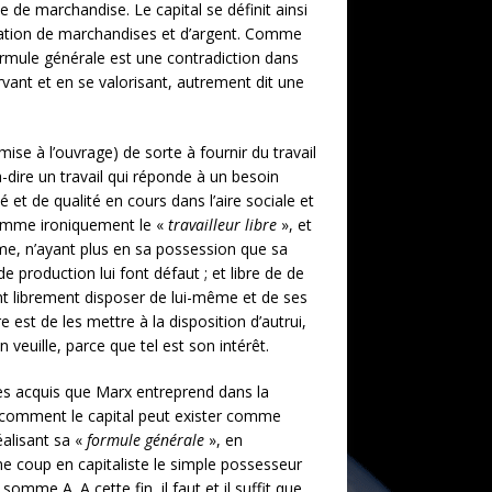
e de marchandise. Le capital se définit ainsi
culation de marchandises et d’argent. Comme
rmule générale est une contradiction dans
vant et en se valorisant, autrement dit une
mise à l’ouvrage) de sorte à fournir du travail
-dire un travail qui réponde à un besoin
et de qualité en cours dans l’aire sociale et
nomme ironiquement le «
travailleur libre
», et
mme, n’ayant plus en sa possession que sa
e production lui font défaut ; et libre de de
t librement disposer de lui-même et de ses
 est de les mettre à la disposition d’autrui,
veuille, parce que tel est son intérêt.
ces acquis que Marx entreprend dans la
er comment le capital peut exister comme
éalisant sa «
formule générale
», en
 coup en capitaliste le simple possesseur
somme A. A cette fin, il faut et il suffit que