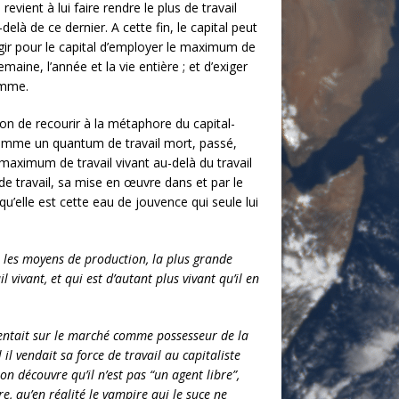
vient à lui faire rendre le plus de travail
là de ce dernier. A cette fin, le capital peut
 s’agir pour le capital d’employer le maximum de
emaine, l’année et la vie entière ; et d’exiger
somme.
ion de recourir à la métaphore du capital-
 comme un quantum de travail mort, passé,
 maximum de travail vivant au-delà du travail
 de travail, sa mise en œuvre dans et par le
u’elle est cette eau de jouvence qui seule lui
e, les moyens de production, la plus grande
 vivant, et qui est d’autant plus vivant qu’il en
résentait sur le marché comme possesseur de la
il vendait sa force de travail au capitaliste
n découvre qu’il n’est pas “un agent libre”,
re, qu’en réalité le vampire qui le suce ne