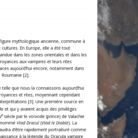
 figure mythologique ancienne, commune à
cultures. En Europe, elle a été tout
pandue dans les zones orientales et dans les
croyances aux vampires et leurs rites
ivaces aujourd’hui encore, notamment dans
e Roumanie [2].
 telle que nous la connaissons aujourd’hui
croyances et rites, moyennant cependant
nterprétations [3]. Une première source en
le et qui y avaient acquis des privilèges
e
V
siècle par le voïvode (prince) de Valachie
surnommé
Vlad Dracul
(
Vlad le Diable
). La
i vaudra d’être rapidement portraituré comme
naissance à la légende du Dracula vampire