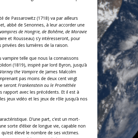
té de Passarowitz (1718) va par ailleurs
lmet, abbé de Senonnes, à leur accorder une
et vampires de Hongrie, de Bohême, de Moravie
ire et Rousseau) s’y intéresseront, pour
 privées des lumières de la raison.
du vampire telle que nous la connaissons
idori (1819), inspiré par lord Byron, jusqu’à
Varney the Vampire
de James Malcolm
omprenant pas moins de deux cent vingt
ue seront
Frankenstein ou le Prométhée
rapport avec les précédents. Et il est à
s jeux vidéo et les jeux de rôle jusqu’à nos
ractéristique. D’une part, c’est un mort-
 une sorte d’élixir de longue vie, capable non
e qu’est élevé le nombre de ses victimes.