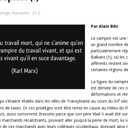
rump sur la “fraude électorale” était une blague de mauvais
NIS
ologie
,
Marxisme
0
 l’option militaire
ETATS-UNIS
Par Alain Bihr
res comptent: l’urgence de la démilitarisation de la Police militaire
Le vampire est une
un grand nombre de 
particulièrement ré
Balkans [1], où les 
afférents restent v
certaines régions d
La figure du vampire
est dérivée de ces 
déformations et réi
e
 s’étaient établis dans les villes de Transylvanie au cours du XII
sièc
 de taxes. Or ces privilèges vont être remis en cause au milieu du X
eur), aussi surnommé
Draculea
parce que son père Vlad II avait été 
aux marchands récalcitrants, pouvant aller jusqu’à la peine de mort, lu
e de ces marchands avec leurs collègues occidentaux, donnant ainsi 