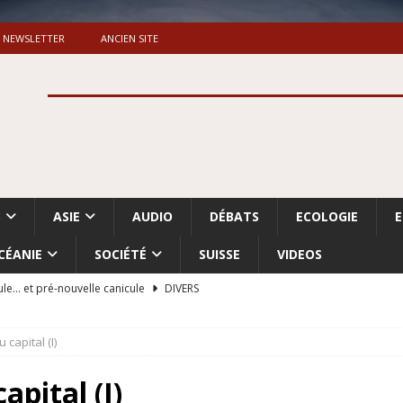
NEWSLETTER
ANCIEN SITE
S
ASIE
AUDIO
DÉBATS
ECOLOGIE
CÉANIE
SOCIÉTÉ
SUISSE
VIDEOS
ule… et pré-nouvelle canicule
DIVERS
Dossier. «Le message de Makerfield» (1)
GRANDE-BRETAGNE
capital (I)
 «Accentuation du nettoyage ethnique en Cisjordanie et à Gaza
ISRAËL
pital (I)