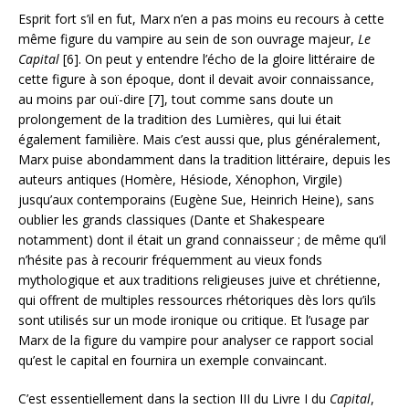
Esprit fort s’il en fut, Marx n’en a pas moins eu recours à cette
même figure du vampire au sein de son ouvrage majeur,
Le
Capital
[6]. On peut y entendre l’écho de la gloire littéraire de
cette figure à son époque, dont il devait avoir connaissance,
au moins par ouï-dire [7], tout comme sans doute un
prolongement de la tradition des Lumières, qui lui était
également familière. Mais c’est aussi que, plus généralement,
Marx puise abondamment dans la tradition littéraire, depuis les
auteurs antiques (Homère, Hésiode, Xénophon, Virgile)
jusqu’aux contemporains (Eugène Sue, Heinrich Heine), sans
oublier les grands classiques (Dante et Shakespeare
notamment) dont il était un grand connaisseur ; de même qu’il
n’hésite pas à recourir fréquemment au vieux fonds
mythologique et aux traditions religieuses juive et chrétienne,
qui offrent de multiples ressources rhétoriques dès lors qu’ils
sont utilisés sur un mode ironique ou critique. Et l’usage par
Marx de la figure du vampire pour analyser ce rapport social
qu’est le capital en fournira un exemple convaincant.
C’est essentiellement dans la section III du Livre I du
Capital
,