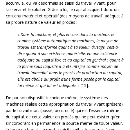
accumulé, qui va désormais se saisir du travail vivant, pour
l’asservir et l’exploiter. Grâce à lui, le capital acquiert donc un
contenu matériel et opératif (des moyens de travail) adéquat à
sa propre nature de valeur en procès :
«
Dans la machine, et plus encore dans la machinerie
comme système automatique de machines, le moyen de
travail est transformé quant à sa valeur d’usage, c’est-à-
dire quant à son existence matérielle, en une existence
adéquate au
capital fixe
et au capital en général ; quant à
la forme sous laquelle il a été intégré comme moyen de
travail immédiat dans le procès de production du capital,
elle est abolie au profit d’une forme posée par le capital
lui-même et qui lui est adéquate
» [15].
De par son dispositif technique même, le système des
machines réalise cette appropriation du travail vivant (présent)
par le travail mort (passé, accumulé) qui est l’essence même
du capital, de cette valeur en procès qui ne peut exister qu’en
s’incorporant en permanence la source même de toute valeur,
la force de travail. Le mort y saisit le vif et le soumet à ses