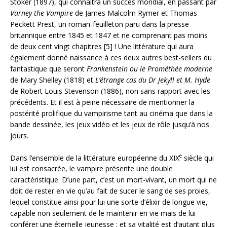
Stoker (1897), qui connaîtra un succès mondial, en passant par
Varney the Vampire
de James Malcolm Rymer et Thomas
Peckett Prest, un roman-feuilleton paru dans la presse
britannique entre 1845 et 1847 et ne comprenant pas moins
de deux cent vingt chapitres [5] ! Une littérature qui aura
également donné naissance à ces deux autres best-sellers du
fantastique que seront
Frankenstein ou le Prométhée moderne
de Mary Shelley (1818) et
L’étrange cas du Dr Jekyll et M. Hyde
de Robert Louis Stevenson (1886), non sans rapport avec les
précédents. Et il est à peine nécessaire de mentionner la
postérité prolifique du vampirisme tant au cinéma que dans la
bande dessinée, les jeux vidéo et les jeux de rôle jusqu’à nos
jours.
e
Dans l’ensemble de la littérature européenne du XIX
siècle qui
lui est consacrée, le vampire présente une double
caractéristique. D’une part, c’est un mort-vivant, un mort qui ne
doit de rester en vie qu’au fait de sucer le sang de ses proies,
lequel constitue ainsi pour lui une sorte d’élixir de longue vie,
capable non seulement de le maintenir en vie mais de lui
conférer une éternelle jeunesse ; et sa vitalité est d’autant plus