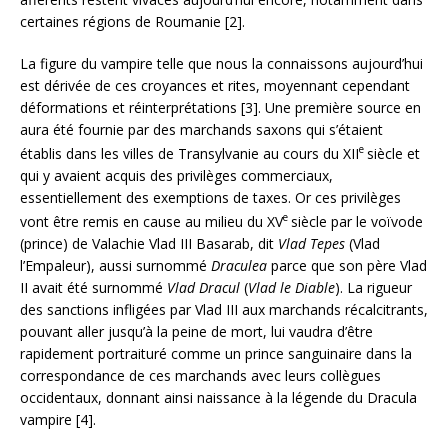
certaines régions de Roumanie [2].
La figure du vampire telle que nous la connaissons aujourd’hui
est dérivée de ces croyances et rites, moyennant cependant
déformations et réinterprétations [3]. Une première source en
aura été fournie par des marchands saxons qui s’étaient
e
établis dans les villes de Transylvanie au cours du XII
siècle et
qui y avaient acquis des privilèges commerciaux,
essentiellement des exemptions de taxes. Or ces privilèges
e
vont être remis en cause au milieu du XV
siècle par le voïvode
(prince) de Valachie Vlad III Basarab, dit
Vlad
Tepes
(Vlad
l’Empaleur), aussi surnommé
Draculea
parce que son père Vlad
II avait été surnommé
Vlad Dracul
(
Vlad le Diable
). La rigueur
des sanctions infligées par Vlad III aux marchands récalcitrants,
pouvant aller jusqu’à la peine de mort, lui vaudra d’être
rapidement portraituré comme un prince sanguinaire dans la
correspondance de ces marchands avec leurs collègues
occidentaux, donnant ainsi naissance à la légende du Dracula
vampire [4].