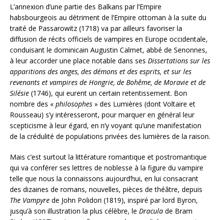
L’annexion d’une partie des Balkans par l’Empire
habsbourgeois au détriment de l’Empire ottoman à la suite du
traité de Passarowitz (1718) va par ailleurs favoriser la
diffusion de récits officiels de vampires en Europe occidentale,
conduisant le dominicain Augustin Calmet, abbé de Senonnes,
à leur accorder une place notable dans ses
Dissertations sur les
apparitions des anges, des démons et des esprits, et sur les
revenants et vampires de Hongrie, de Bohême, de Moravie et de
Silésie
(1746), qui eurent un certain retentissement. Bon
nombre des «
philosophes
» des Lumières (dont Voltaire et
Rousseau) s’y intéresseront, pour marquer en général leur
scepticisme à leur égard, en n’y voyant qu’une manifestation
de la crédulité de populations privées des lumières de la raison.
Mais c’est surtout la littérature romantique et postromantique
qui va conférer ses lettres de noblesse à la figure du vampire
telle que nous la connaissons aujourd’hui, en lui consacrant
des dizaines de romans, nouvelles, pièces de théâtre, depuis
The Vampyre
de John Polidori (1819), inspiré par lord Byron,
jusqu’à son illustration la plus célèbre, le
Dracula
de Bram