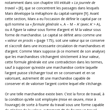
notamment dans son chapitre VIII intitulé «
La journée de
travail
» [8], que se concentrent les passages dans lesquels
Marx développe la métaphore du capital-vampire [9]. Avant
cette section, Marx a eu l’occasion de définir le capital par ce
qu’il nomme sa «
formule générale
», A – M – A’ (avec A’ > A),
ou A figure la valeur sous forme d’argent et M la valeur sous
forme de marchandise. Le capital se définit ainsi comme une
«
valeur en procès
» (page 175), soit une valeur qui se conserve
et s’accroît dans une incessante circulation de marchandises et
d’argent. Comme Marx suppose (à ce moment de son analyse)
que les marchandises s’échangent strictement à leur valeur,
cette formule générale est une contradiction dans les termes,
sauf à supposer qu’existe une marchandise contre laquelle
l’argent puisse s’échanger tout en se conservant et en se
valorisant, autrement dit une marchandise capable de
conserver et de valoriser l’argent contre lequel elle s’échange.
Or une telle marchandise existe bien. C’est la force de travail, à
la condition qu’elle soit employée (mise en œuvre, mise à
l’ouvrage) de sorte à fournir du travail sous une forme capable