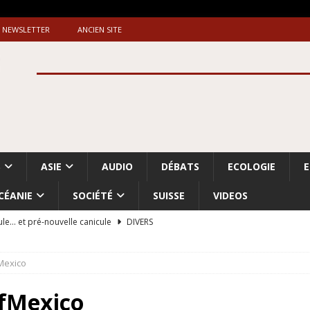
NEWSLETTER
ANCIEN SITE
S
ASIE
AUDIO
DÉBATS
ECOLOGIE
CÉANIE
SOCIÉTÉ
SUISSE
VIDEOS
ule… et pré-nouvelle canicule
DIVERS
Dossier. «Le message de Makerfield» (1)
GRANDE-BRETAGNE
Mexico
 «Accentuation du nettoyage ethnique en Cisjordanie et à Gaza
ISRAËL
fMexico