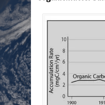
[ 17 juillet 2026 ]
«Le discours de T
goût… et une menace»
ETATS-U
[ 17 juillet 2026 ]
Iran. Le retour de
[ 14 juin 2020 ]
Brésil. Les vies noi
* LA UNE