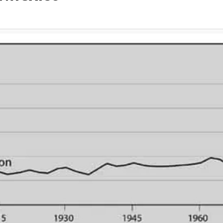
rump sur la “fraude électorale” était une blague de mauvais
NIS
 l’option militaire
ETATS-UNIS
res comptent: l’urgence de la démilitarisation de la Police militaire