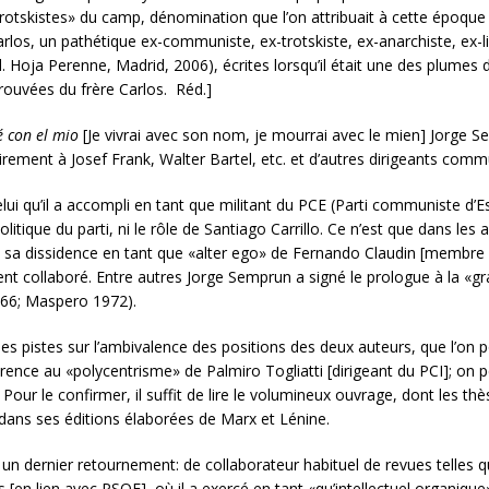
«trotskistes» du camp, dénomination que l’on attribuait à cette époqu
arlos, un pathétique ex-communiste, ex-trotskiste, ex-anarchiste, ex-li
. Hoja Perenne, Madrid, 2006), écrites lorsqu’il était une des plumes
rouvées du frère Carlos. Réd.]
é con el mio
[Je vivrai avec son nom, je mourrai avec le mien] Jorge Se
ement à Josef Frank, Walter Bartel, etc. et d’autres dirigeants communi
lui qu’il a accompli en tant que militant du PCE (Parti communiste d
politique du parti, ni le rôle de Santiago Carrillo. Ce n’est que dans 
t sa dissidence en tant que «alter ego» de Fernando Claudin [membre 
ent collaboré. Entre autres Jorge Semprun a signé le prologue à la 
966; Maspero 1972).
es pistes sur l’ambivalence des positions des deux auteurs, que l’on
ence au «polycentrisme» de Palmiro Togliatti [dirigeant du PCI]; on 
. Pour le confirmer, il suffit de lire le volumineux ouvrage, dont les th
 dans ses éditions élaborées de Marx et Lénine.
 un dernier retournement: de collaborateur habituel de revues telles 
 [en lien avec PSOE], où il a exercé en tant «qu’intellectuel organiqu