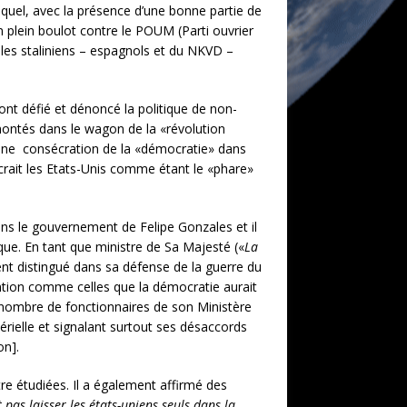
equel, avec la présence d’une bonne partie de
en plein boulot contre le POUM (Parti ouvrier
 les staliniens – espagnols et du NKVD –
nt défié et dénoncé la politique de non-
eu montés dans le wagon de la «révolution
n une consécration de la «démocratie» dans
crait les Etats-Unis comme étant le «phare»
ans le gouvernement de Felipe Gonzales et il
ique. En tant que ministre de Sa Majesté («
La
ment distingué dans sa défense de la guerre du
vention comme celles que la démocratie aurait
n nombre de fonctionnaires de son Ministère
térielle et signalant surtout ses désaccords
on].
être étudiées. Il a également affirmé des
t pas laisser les états-uniens seuls dans la