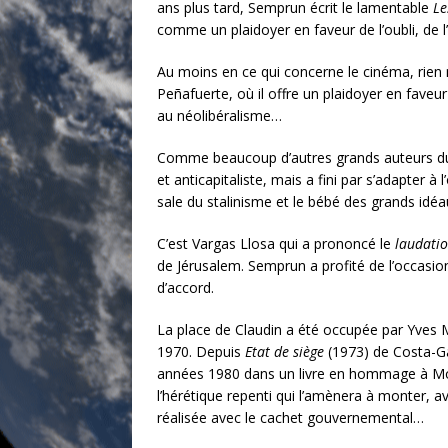
ans plus tard, Semprun écrit le lamentable
Le
comme un plaidoyer en faveur de l’oubli, de 
Au moins en ce qui concerne le cinéma, rien
Peñafuerte, où il offre un plaidoyer en faveu
au néolibéralisme…
Comme beaucoup d’autres grands auteurs du XX
et anticapitaliste, mais a fini par s’adapter à 
sale du stalinisme et le bébé des grands idéaux
C’est Vargas Llosa qui a prononcé le
laudati
de Jérusalem. Semprun a profité de l’occasion 
d’accord.
La place de Claudin a été occupée par Yves M
1970. Depuis
Etat de siège
(1973) de Costa-Ga
années 1980 dans un livre en hommage à 
l’hérétique repenti qui l’amènera à monter, a
réalisée avec le cachet gouvernemental…