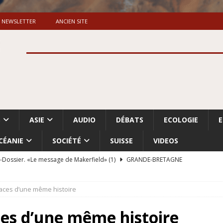
NEWSLETTER
ANCIEN SITE
S
ASIE
AUDIO
DÉBATS
ECOLOGIE
CÉANIE
SOCIÉTÉ
SUISSE
VIDEOS
Dossier. «Le message de Makerfield» (1)
GRANDE-BRETAGNE
 «Accentuation du nettoyage ethnique en Cisjordanie et à Gaza
aces d’une même histoire
ISRAËL
rump sur la “fraude électorale” était une blague de mauvais
es d’une même histoire