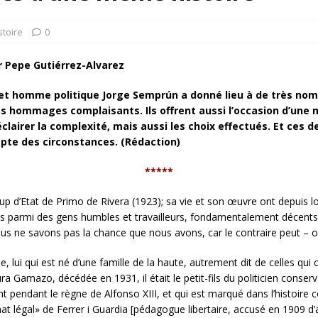
NIS
 l’option militaire
ETATS-UNIS
stoire
0
res comptent: l’urgence de la démilitarisation de la Police militaire
r Pepe Gutiérrez-Alvarez
in et homme politique Jorge
Semprún a donné lieu à de très nomb
ule… et pré-nouvelle canicule
DIVERS
es hommages complaisants. Ils offrent aussi l’occasion d’une m
 éclairer la complexité, mais aussi les choix effectués. Et ces
ompte des circonstances. (Rédaction)
*****
p d’Etat de Primo de Rivera (1923); sa vie et son œuvre ont depuis l
nés parmi des gens humbles et travailleurs, fondamentalement décent
nous ne savons pas la chance que nous avons, car le contraire peut – 
 lui qui est né d’une famille de la haute, autrement dit de celles qui 
Gamazo, décédée en 1931, il était le petit-fils du politicien conser
t pendant le règne de Alfonso XIII, et qui est marqué dans l’histoir
t légal» de Ferrer i Guardia [pédagogue libertaire, accusé en 1909 d’a