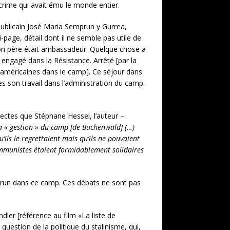
un crime qui avait ému le monde entier.
 républicain José Maria Semprun y Gurrea,
-page, détail dont il ne semble pas utile de
ù son père était ambassadeur. Quelque chose a
t engagé dans la Résistance. Arrêté [par la
es américaines dans le camp]. Ce séjour dans
res son travail dans l’administration du camp.
ectes que Stéphane Hessel, l’auteur –
a « gestion » du camp [de Buchenwald] (…)
ils le regrettaient mais qu’ils ne pouvaient
ommunistes étaient formidablement solidaires
mprun dans ce camp. Ces débats ne sont pas
ndler [référence au film «La liste de
question de la politique du stalinisme, qui,