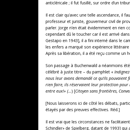
anticléricale ; il fut fusillé, sur ordre d’un 
Il est clair qu’avec une telle ascendance, il f
professeur et juriste, gouverneur civil de pro
parler. Jorge n’en était évidemment en rien c
cependant dû le toucher car il est arrivé dans
Gestapo en 1943], il a fini interné dans le c
les enfers a marqué son expérience littéraire 
Après sa libération, il a été reçu comme un hé
Son passage à Buchenwald a néanmoins été l’
célébré à juste titre – du pamphlet «
Indignez
nous leur avons demandé ce qu’ils pouvaient fa
rien faire, ils réservaient leur protection p
entre eux!» (…
) [
Citoyen sans frontières, Conv
[Nous laisserons ici de côté les débats, par
étayés par des preuves effectives. Réd.]
Il est vrai que les circonstances ne facilitaie
Schindler» de Spielberg, datant de 1993] qui a