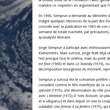
manière ce «repentir» en argumentant que Fer
En 1966, Semprun a demandé au Ministère de G
malgré quelques réticences de la part des fran
coïncidé avec la publication en 1963 de son
semaine de totale inactivité, par précaution
qu’analyste littéraire.
Jorge Semprun a participé avec enthousiasme 
événements. Mais surtout, Jorge était déjà u
l’est presque tout le cinéma, mais du point 
est finie
(1966) et dans Le
Stavisky
(1974), où 
décomposition bourgeoise du moment, repré
Semprun a surtout été le scénariste préféré
considéré comme le film-manifeste de ce «c
spéciale
(1975), une dénonciation du rôle jou
avec
L’attentat
(1972) d’ Yves Boisset, un pl
et a «disparu»] et dans lequel on vise la coop
oubliable
Une femme à sa fenêtre
(1975), qui 