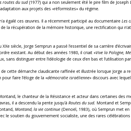
s routes du sud
(1977) qui a non seulement été le pire film de Joseph
l’adaptation aux projets des «réformistes» du régime.
 n’a égalé ces œuvres. Il a récemment participé au documentaire
Les 
r de la récupération de la mémoire historique, une rectification qui n
e siècle, Jorge Semprun a passé l’essentiel de sa carrière d’écrivain
l’ordre existant. Au début des années 1980, il criait «
Vive la Pologne, Me
, sans distinguer entre l’idéologie de ceux d’en bas et l’utilisation pa
o
de cette
démarche claudicante raffinée et illustrée
lorsque Jorge a re
pour faire l’éloge de la «
démocratie israélienne»
discours avec lequel
ontand, le chanteur de la Résistance et acteur dans certaines des me
vras, il a descendu la pente jusqu’à
Routes du sud.
Montand et Sempru
Montand,
Montand, la vie continue
(Denoël, 1983), où Semprun met en é
vec le soutien du gouvernement socialiste, une des rares célébrations 