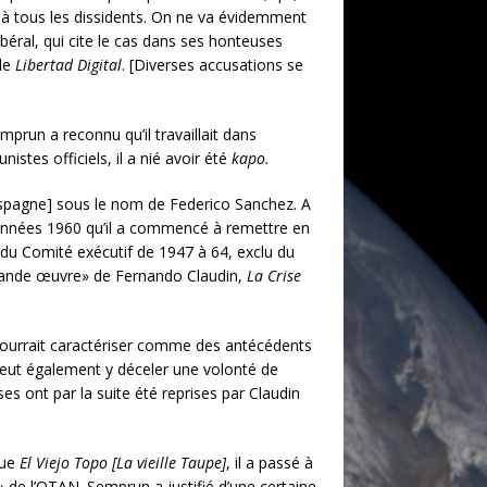
e à tous les dissidents. On ne va évidemment
béral, qui cite le cas dans ses honteuses
 de
Libertad Digital
. [Diverses accusations se
mprun a reconnu qu’il travaillait dans
stes officiels, il a nié avoir été
kapo.
’Espagne] sous le nom de Federico Sanchez. A
les années 1960 qu’il a commencé à remettre en
du Comité exécutif de 1947 à 64, exclu du
«grande œuvre» de Fernando Claudin,
La Crise
 pourrait caractériser comme des antécédents
peut également y déceler une volonté de
èses ont par la suite été reprises par Claudin
que
El Viejo Topo [La vieille Taupe]
, il a passé à
e» de l’OTAN. Semprun a justifié d’une certaine