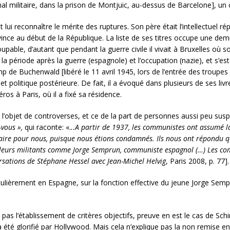
tribunal militaire, dans la prison de Montjuic, au-dessus de Barcelone], 
aut lui reconnaître le mérite des ruptures. Son père était l’intellectuel
vince au début de la République. La liste de ses titres occupe une demi
oupable, d’autant que pendant la guerre civile il vivait à Bruxelles o
 la période après la guerre (espagnole) et l’occupation (nazie), et s’es
amp de Buchenwald [libéré le 11 avril 1945, lors de l’entrée des troup
et politique postérieure. De fait, il a évoqué dans plusieurs de ses liv
ros à Paris, où il a fixé sa résidence.
objet de controverses, et ce de la part de personnes aussi peu susp
-vous »,
qui raconte: «.
..A partir de 1937, les communistes ont assumé l
ire pour nous, puisque nous étions condamnés. Ils nous ont répondu qu’
our leurs militants comme Jorge Semprun, communiste espagnol (…) Les c
ersations de Stéphane Hessel avec Jean-Michel Helvig
, Paris 2008, p. 77].
ticulièrement en Espagne, sur la fonction effective du jeune Jorge Se
nt pas l’établissement de critères objectifs, preuve en est le cas de Schi
 été glorifié par Hollywood. Mais cela n’explique pas la non remise en 