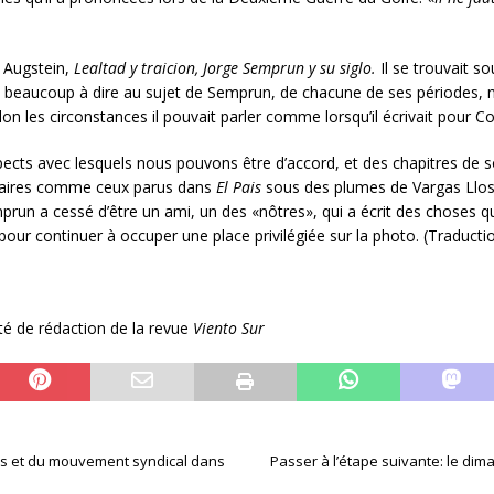
a Augstein,
Lealtad y traicion, Jorge Semprun y su siglo.
Il se trouvait 
beaucoup à dire au sujet de Semprun, de chacune de ses périodes, ma
lon les circonstances il pouvait parler comme lorsqu’il écrivait pour C
cts avec lesquels nous pouvons être d’accord, et des chapitres de s
ntaires comme ceux parus dans
El Pais
sous des plumes de Vargas Llosa,
run a cessé d’être un ami, un des «nôtres», qui a écrit des choses qu
pour continuer à occuper une place privilégiée sur la photo. (Traduct
é de rédaction de la revue
Viento Sur
urs et du mouvement syndical dans
Passer à l’étape suivante: le dima