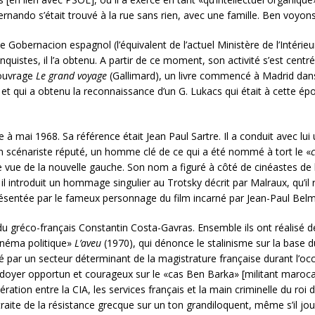
nando s’était trouvé à la rue sans rien, avec une famille. Ben voyon
obernacion espagnol (l’équivalent de l’actuel Ministère de l’Intérieu
quistes, il l’a obtenu. A partir de ce moment, son activité s’est centré
 ouvrage
Le grand voyage
(Gallimard), un livre commencé à Madrid dans 
), et qui a obtenu la reconnaissance d’un G. Lukacs qui était à cette 
à mai 1968. Sa référence était Jean Paul Sartre. Il a conduit avec lui
n scénariste réputé, un homme clé de ce qui a été nommé à tort le «
de vue de la nouvelle gauche. Son nom a figuré à côté de cinéastes de
il introduit un hommage singulier au Trotsky décrit par Malraux, qu’i
sentée par le fameux personnage du film incarné par Jean-Paul Bel
 du gréco-français Constantin Costa-Gavras. Ensemble ils ont réali
inéma politique»
L’aveu
(1970), qui dénonce le stalinisme sur la base
é par un secteur déterminant de la magistrature française durant l’oc
aidoyer opportun et courageux sur le «cas Ben Barka» [militant maroc
ération entre la CIA, les services français et la main criminelle du roi
traite de la résistance grecque sur un ton grandiloquent, même s’il 