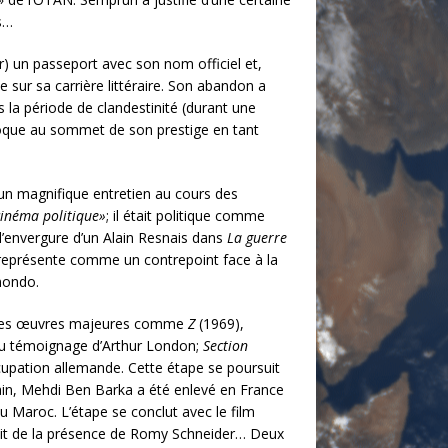
s…
r) un passeport avec son nom officiel et,
e sur sa carrière littéraire. Son abandon a
la période de clandestinité (durant une
époque au sommet de son prestige en tant
 un magnifique entretien au cours des
cinéma politique»
; il était politique comme
 l’envergure d’un Alain Resnais dans
La guerre
l représente comme un contrepoint face à la
mondo.
sé des œuvres majeures comme
Z
(1969),
 du témoignage d’Arthur London;
Section
cupation allemande. Cette étape se poursuit
ain, Mehdi Ben Barka a été enlevé en France
 du Maroc. L’étape se conclut avec le film
jouit de la présence de Romy Schneider… Deux