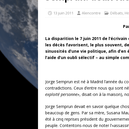
goût… et une menace»
ETATS-U
[ 17 juillet 2026 ]
Iran. Le retour de
13 juin 2011
Alencontre
Débats
,
Hi
[ 14 juin 2020 ]
Brésil. Les vies noi
Pa
* LA UNE
La disparition le 7 juin 2011 de l’écriva
[ 21 juillet 2026 ]
Pause post-canic
les décès favorisent, le plus souvent, d
sinuosités d’une vie politique, afin d’en
l’aide d’un oubli sélectif – au simple c
Jorge Semprun est né à Madrid l’année du cou
contradictions. Ceux d’entre nous qui sont 
exploité personne»
, disait-on à la maison), 
Jorge Semprun devait en savoir quelque chose,
beaucoup de gens. Par sa mère, Susana Maura 
été à cinq reprises président du gouvernemen
peuple. Contentons-nous de noter l’«assassina