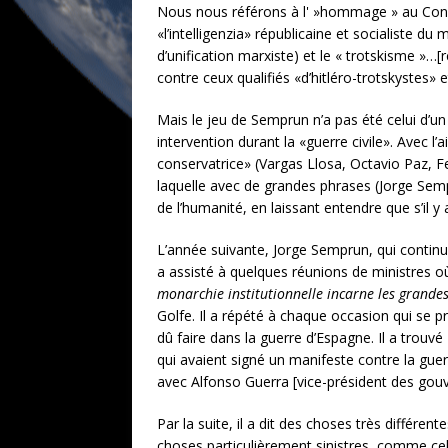
Nous nous référons à l' »hommage » au Congrè
«l’intelligenzia» républicaine et socialiste d
d’unification marxiste) et le « trotskisme »…
contre ceux qualifiés «d’hitléro-trotskystes» e
Mais le jeu de Semprun n’a pas été celui d’u
intervention durant la «guerre civile». Avec l’
conservatrice» (Vargas Llosa, Octavio Paz, F
laquelle avec de grandes phrases (Jorge Semp
de l’humanité, en laissant entendre que s’il y a
L’année suivante, Jorge Semprun, qui continu
a assisté à quelques réunions de ministres où 
monarchie institutionnelle incarne les grande
Golfe. Il a répété à chaque occasion qui se p
dû faire dans la guerre d’Espagne. Il a trouvé 
qui avaient signé un manifeste contre la guerr
avec Alfonso Guerra [vice-président des gou
Par la suite, il a dit des choses très différen
choses particulièrement sinistres, comme cel