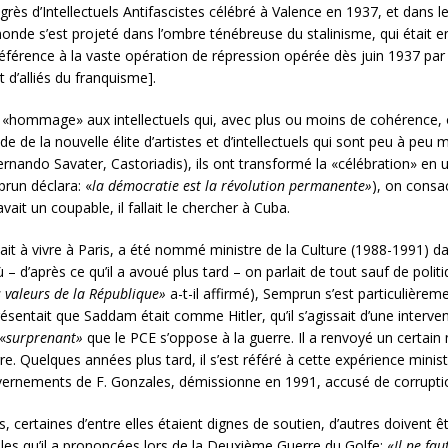
s d’Intellectuels Antifascistes célébré à Valence en 1937, et dans l
u monde s’est projeté dans l’ombre ténébreuse du stalinisme, qui était 
[référence à la vaste opération de répression opérée dès juin 1937 par
t d’alliés du franquisme].
n «hommage» aux intellectuels qui, avec plus ou moins de cohérence, o
aide de la nouvelle élite d’artistes et d’intellectuels qui sont peu à p
ernando Savater, Castoriadis), ils ont transformé la «célébration» e
run déclara: «
la démocratie est la révolution permanente»
), on consa
vait un coupable, il fallait le chercher à Cuba.
ait à vivre à Paris, a été nommé ministre de la Culture (1988-1991) d
– d’après ce qu’il a avoué plus tard – on parlait de tout sauf de polit
s valeurs de la République»
a-t-il affirmé), Semprun s’est particulière
résentait que Saddam était comme Hitler, qu’il s’agissait d’une inter
«
surprenant»
que le PCE s’oppose à la guerre. Il a renvoyé un certai
e. Quelques années plus tard, il s’est référé à cette expérience minis
vernements de F. Gonzales, démissionne en 1991, accusé de corrupti
tes, certaines d’entre elles étaient dignes de soutien, d’autres doivent 
les qu’il a prononcées lors de la Deuxième Guerre du Golfe: «
Il ne fau