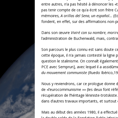
entre autres, n’a pas hésité à dénoncer les 
pas tenir compte de ce qu’a écrit son frère C
mémoires
, A orillas del Sena, un español…
(Ed
fondent, en effet, sur des affirmations non-p
Dans son œuvre
Viviré con su nombre, morir
l’administration de Buchenwald, mais, contrair
Son parcours le plus connu est sans doute ce
cette époque, il n’a jamais contesté la ligne 
question le stalinisme. On connaît égalemen
PCE avec Semprun], avec lequel il a assidûm
du mouvement communiste
(Ruedo Ibérico,1
Nous y reviendrons, car ce prologue donne d
de «l’eurocommunisme »» (les deux font référ
récupération de l’héritage léniniste-trotskiste
dans d’autres travaux importants, et surtout
Mais au début des années 1980, il a effectué
la double solde de la Fondation Pablo Iglesias