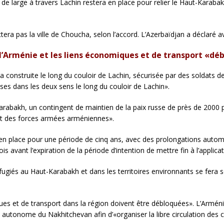
 de large à travers Lachin restera en place pour relier le Haut-Karabak
ra pas la ville de Choucha, selon l’accord. L’Azerbaïdjan a déclaré avo
à l’Arménie et les liens économiques et de transport «dé
ra construite le long du couloir de Lachin, sécurisée par des soldats de
ses dans les deux sens le long du couloir de Lachin».
Karabakh, un contingent de maintien de la paix russe de près de 2000 
ait des forces armées arméniennes».
 en place pour une période de cinq ans, avec des prolongations autom
is avant l’expiration de la période d’intention de mettre fin à l’applica
fugiés au Haut-Karabakh et dans les territoires environnants se fera
ues et de transport dans la région doivent être débloquées». L’Arménie
e autonome du Nakhitchevan afin d’«organiser la libre circulation des