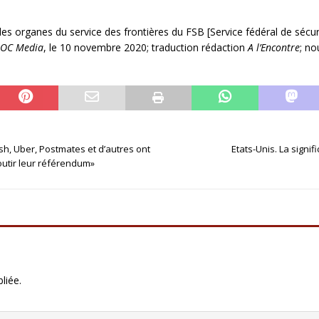
les organes du service des frontières du FSB [Service fédéral de sécur
OC Media
, le 10 novembre 2020; traduction rédaction
A
l’Encontre
; no
sh, Uber, Postmates et d’autres ont
Etats-Unis. La signif
outir leur référendum»
liée.