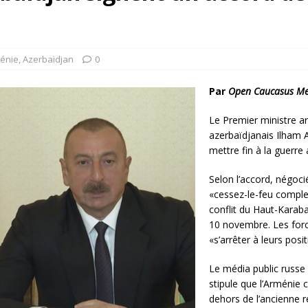
rump sur la “fraude électorale” était une blague de mauvais
NIS
 l’option militaire
ETATS-UNIS
énie
,
Azerbaïdjan
0
res comptent: l’urgence de la démilitarisation de la Police militaire
Par
Open Caucasus M
Le Premier ministre ar
azerbaïdjanais Ilham A
mettre fin à la guerre
Selon l’accord, négoci
«cessez-le-feu complet
conflit du Haut-Karab
10 novembre. Les forc
«s’arrêter à leurs posit
Le média public russe
stipule que l’Arménie c
dehors de l’ancienne