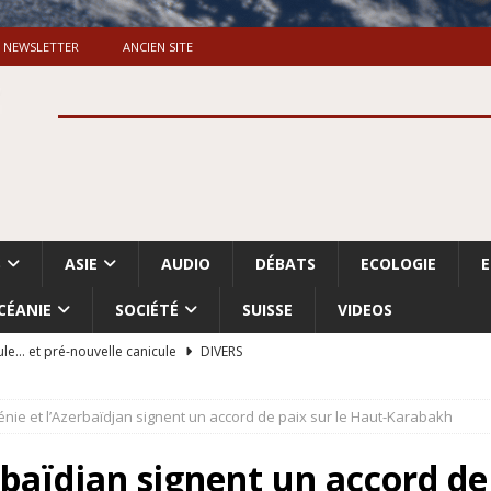
NEWSLETTER
ANCIEN SITE
S
ASIE
AUDIO
DÉBATS
ECOLOGIE
CÉANIE
SOCIÉTÉ
SUISSE
VIDEOS
ule… et pré-nouvelle canicule
DIVERS
Dossier. «Le message de Makerfield» (1)
GRANDE-BRETAGNE
énie et l’Azerbaïdjan signent un accord de paix sur le Haut-Karabakh
 «Accentuation du nettoyage ethnique en Cisjordanie et à Gaza
ISRAËL
rbaïdjan signent un accord de 