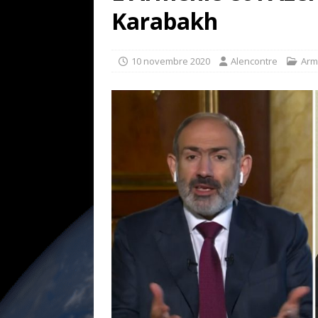
[ 17 juillet 2026 ]
«Le discours de T
Karabakh
goût… et une menace»
ETATS-U
[ 17 juillet 2026 ]
Iran. Le retour de
10 novembre 2020
Alencontre
Arm
[ 14 juin 2020 ]
Brésil. Les vies noi
* LA UNE