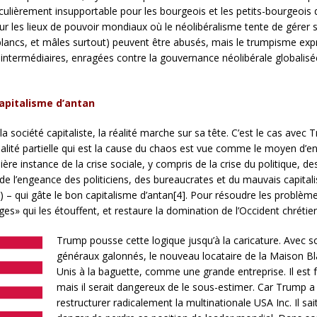
iculièrement insupportable pour les bourgeois et les petits-bourgeois q
 sur les lieux de pouvoir mondiaux où le néolibéralisme tente de gérer 
lancs, et mâles surtout) peuvent être abusés, mais le trumpisme exp
intermédiaires, enragées contre la gouvernance néolibérale globalisé
apitalisme d’antan
 la société capitaliste, la réalité marche sur sa tête. C’est le cas avec
nalité partielle qui est la cause du chaos est vue comme le moyen d’en 
ère instance de la crise sociale, y compris de la crise du politique, d
de l’engeance des politiciens, des bureaucrates et du mauvais capital
 – qui gâte le bon capitalisme d’antan[4]. Pour résoudre les problèmes, 
es» qui les étouffent, et restaure la domination de l’Occident chrétien
Trump pousse cette logique jusqu’à la caricature. Avec so
généraux galonnés, le nouveau locataire de la Maison Bla
Unis à la baguette, comme une grande entreprise. Il est f
mais il serait dangereux de le sous-estimer. Car Trump a u
restructurer radicalement la multinationale USA Inc. Il s