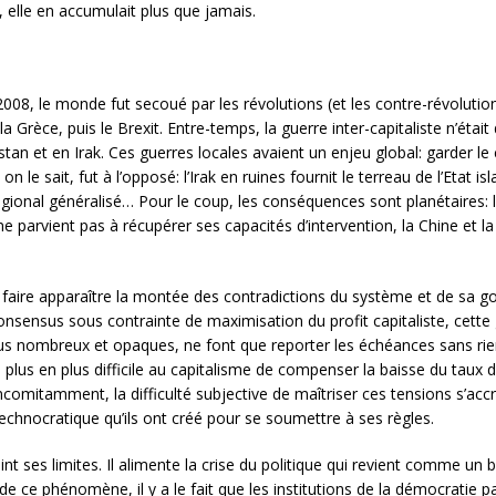
 elle en accumulait plus que jamais.
2008, le monde fut secoué par les révolutions (et les contre-révolution
 Grèce, puis le Brexit. Entre-temps, la guerre inter-capitaliste n’étai
stan et en Irak. Ces guerres locales avaient un enjeu global: garder l
n le sait, fut à l’opposé: l’Irak en ruines fournit le terreau de l’Etat i
ional généralisé… Pour le coup, les conséquences sont planétaires: l
e parvient pas à récupérer ses capacités d’intervention, la Chine et la
ur faire apparaître la montée des contradictions du système et de sa g
sensus sous contrainte de maximisation du profit capitaliste, cette 
 plus nombreux et opaques, ne font que reporter les échéances sans ri
e plus en plus difficile au capitalisme de compenser la baisse du taux 
mitamment, la difficulté subjective de maîtriser ces tensions s’accro
echnocratique qu’ils ont créé pour se soumettre à ses règles.
nt ses limites. Il alimente la crise du politique qui revient comme u
 ce phénomène, il y a le fait que les institutions de la démocratie 