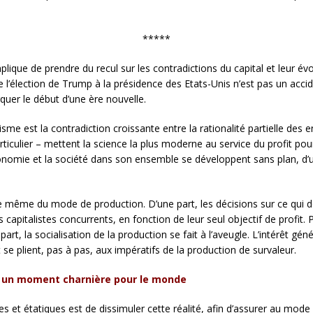
*****
ique de prendre du recul sur les contradictions du capital et leur évol
’élection de Trump à la présidence des Etats-Unis n’est pas un acc
uer le début d’une ère nouvelle.
e est la contradiction croissante entre la rationalité partielle des ent
ticulier – mettent la science la plus moderne au service du profit pou
’économie et la société dans son ensemble se développent sans plan, d’
ure même du mode de production. D’une part, les décisions sur ce qui 
s capitalistes concurrents, en fonction de leur seul objectif de profit. 
part, la socialisation de la production se fait à l’aveugle. L’intérêt gén
 se plient, pas à pas, aux impératifs de la production de survaleur.
, un moment charnière pour le monde
s et étatiques est de dissimuler cette réalité, afin d’assurer au mode 