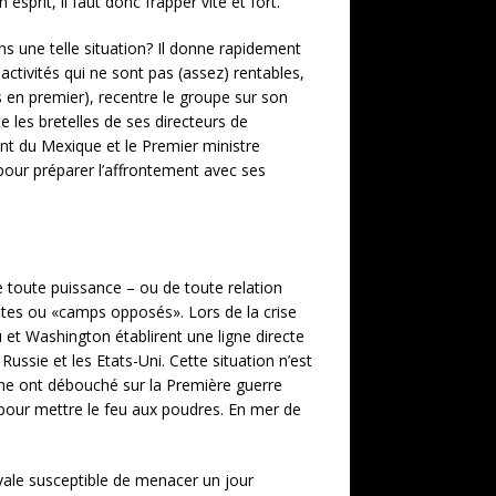
sprit, il faut donc frapper vite et fort.
ans une telle situation? Il donne rapidement
activités qui ne sont pas (assez) rentables,
 en premier), recentre le groupe sur son
 les bretelles de ses directeurs de
dent du Mexique et le Premier ministre
s pour préparer l’affrontement avec ses
 toute puissance – ou de toute relation
istes ou «camps opposés». Lors de la crise
u et Washington établirent une ligne directe
Russie et les Etats-Uni. Cette situation n’est
gne ont débouché sur la Première guerre
e pour mettre le feu aux poudres. En mer de
ivale susceptible de menacer un jour