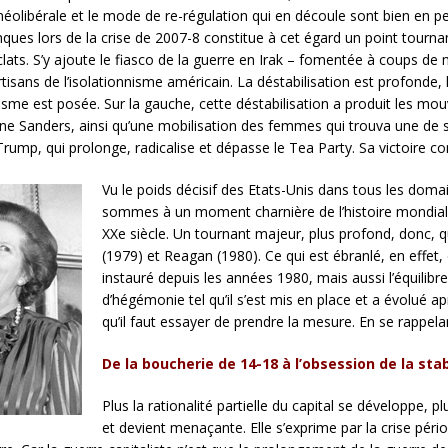
gie néolibérale et le mode de re-régulation qui en découle sont bien en
ues lors de la crise de 2007-8 constitue à cet égard un point tournant.
éclats. S’y ajoute le fiasco de la guerre en Irak – fomentée à coups 
sans de l’isolationnisme américain. La déstabilisation est profonde, 
isme est posée. Sur la gauche, cette déstabilisation a produit les mo
e Sanders, ainsi qu’une mobilisation des femmes qui trouva une de s
s Trump, qui prolonge, radicalise et dépasse le Tea Party. Sa victoire c
Vu le poids décisif des Etats-Unis dans tous les doma
sommes à un moment charnière de l’histoire mondial
XXe siècle. Un tournant majeur, plus profond, donc, q
(1979) et Reagan (1980). Ce qui est ébranlé, en effet,
instauré depuis les années 1980, mais aussi l’équilibr
d’hégémonie tel qu’il s’est mis en place et a évolué a
qu’il faut essayer de prendre la mesure. En se rappel
De la boucherie de 14-18 à l’obsession de la stab
Plus la rationalité partielle du capital se développe, pl
et devient menaçante. Elle s’exprime par la crise pér