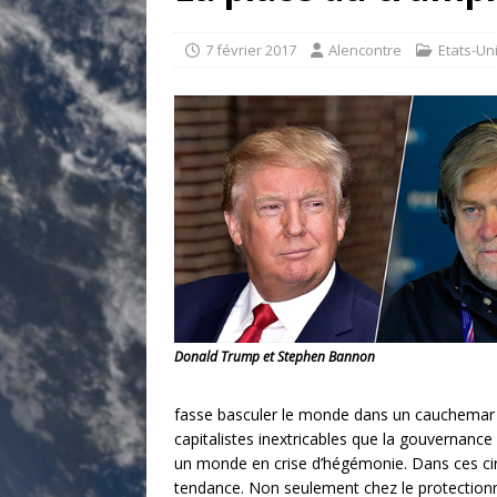
[ 17 juillet 2026 ]
«Le discours de T
goût… et une menace»
ETATS-U
7 février 2017
Alencontre
Etats-Un
[ 17 juillet 2026 ]
Iran. Le retour de
[ 14 juin 2020 ]
Brésil. Les vies noi
* LA UNE
Donald Trump et Stephen Bannon
fasse basculer le monde dans un cauchemar de
capitalistes inextricables que la gouvernance 
un monde en crise d’hégémonie. Dans ces circo
tendance. Non seulement chez le protectionni