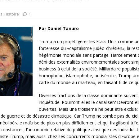
rump sur la “fraude électorale” était une blague de mauvais
NIS
is
,
Histoire
1
 l’option militaire
ETATS-UNIS
Par Daniel Tanuro
res comptent: l’urgence de la démilitarisation de la Police militaire
Trump a un projet: gérer les Etats-Unis comme une
forteresse du «capitalisme judéo-chrétien», la rest
hégémonie mondiale sans partage. Harcèlement du 
déni des externalités environnementales sont sim
business à celui de la société. Milliardaire populiste
homophobe, islamophobe, antisémite, Trump amb
carte du monde au marteau, en faisant fi de ce qui 
Diverses fractions de la classe dominante suiven
inquiétude. Pourront-elles le canaliser? Devront-e
ouvertes. Mais une troisième ne peut être exclue: 
 guerre et de désastre climatique. Car Trump ne tombe pas du ciel, i
néolibérale maîtrise de plus en plus difficilement et qui fragilisent à l
nstances, l’autonomie relative du politique ainsi que des individus te
ste Trump, mais aussi chez ses concurrents mondialistes d’Europe et 