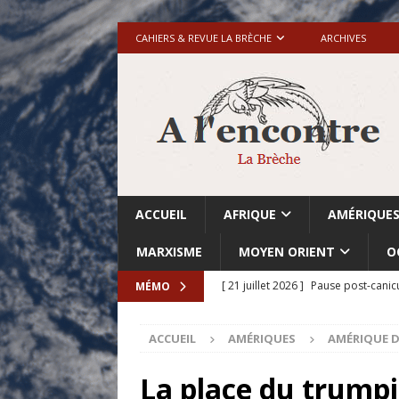
CAHIERS & REVUE LA BRÈCHE
ARCHIVES
ACCUEIL
AFRIQUE
AMÉRIQUE
MARXISME
MOYEN ORIENT
O
[ 21 juillet 2026 ]
Pause post-canic
MÉMO
[ 20 juillet 2026 ]
Grande-Bretagne-
ACCUEIL
AMÉRIQUES
AMÉRIQUE 
[ 18 juillet 2026 ]
Israël-Palestine.
avant les élections du 27 octobre»
La place du trumpi