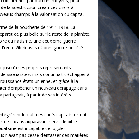
de concurrence par d’autres moyens, pour
 de la «destruction créatrice» chère à
veaux champs à la valorisation du capital.
forme de la boucherie de 1914-1918. La
artit de plus belle sur le reste de la planète.
victoire du nazisme, une deuxième guerre
Trente Glorieuses d’après-guerre ont été
er jusqu’à ses propres représentants
n de «socialiste», mais continuait d’échapper à
erpuissance états-unienne, et grâce à la
 tenter d’empêcher un nouveau dérapage dans
 partageait, à partir de ses intérêts
ntégrèrent le club des chefs capitalistes qui
s de dix ans auparavant servit de bible
pitalisme est incapable de juguler
taux n’avait pas cessé d’entasser des matières