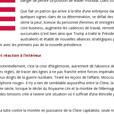
danger de perdre sa position de leader mondial. Dans son e
Que fait un patron qui arrive à la tête d’une entreprise d
quelques signes clairs de sa détermination, se défait des 
sème la peur, licencie du personnel (femmes et immigrés
core business, augmente les cadences de travail, remonte
succursales (c’est bien ainsi que Trump a traité le Prési
australien!) et établit de nouvelles alliances stratégique
air avec les premiers pas de la nouvelle présidence.
 réaction à l’intérieur
entiellement, c’est la crise d’hégémonie, autrement dit l’absence de
s règles, de tracer des lignes à ne pas franchir entre forces impérial
ux doigts de la guerre nucléaire. Tirant les leçons de l’affaire, Mosco
phone rouge». Il n’y a rien de semblable aujourd’hui entre la Chine, la 
Xe siècle, lorsque le déclin du Royaume-Uni et la montée de l’Allema
s tensions crée à l’avenir une situation où il suffirait d’une étincell
 lutte contre la montée en puissance de la Chine capitaliste, seule r