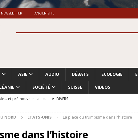
NEWSLETTER
ANCIEN SITE
S
ASIE
AUDIO
DÉBATS
ECOLOGIE
CÉANIE
SOCIÉTÉ
SUISSE
VIDEOS
ule… et pré-nouvelle canicule
DIVERS
Dossier. «Le message de Makerfield» (1)
GRANDE-BRETAGNE
DU NORD
ETATS-UNIS
La place du trumpisme dans l’histoire
 «Accentuation du nettoyage ethnique en Cisjordanie et à Gaza
ISRAËL
sme dans l’histoire