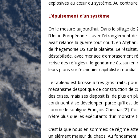
explosives au cœur du système. Au contraire,
L’épuisement d’un système
On le mesure aujourd’hui. Dans le sillage de 
l’Union Européenne – avec l’étranglement de la
avait relancé la guerre tout court, en Afghani
de l’hégémonie US sur la planète. Le résultat, o
déstabilisée, avec menace d’embrasement rég
«crise des réfugiés», le gendarme étasunien n
leurs pions sur l’échiquier capitaliste mondial.
Le tableau est brossé à très gros traits, po
mécanisme despotique de construction de con
des crises, mais ses dispositifs, de plus en
continuent à se développer, parce qu’il est d
comme le souligne François Chesnais[2]. Conco
n’être plus que les exécutants d’un monstre t
C’est là que nous en sommes: ce régime attei
un élément majeur du chaos. Au fondement de