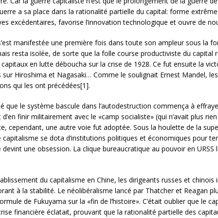
rre. Car la guerre capitaliste n’est que le prolongement de la guerre 
erre a sa place dans la rationalité partielle du capital: forme extrême
ves excédentaires, favorise l’innovation technologique et ouvre de nou
le s’est manifestée une première fois dans toute son ampleur sous la 
s resta isolée, de sorte que la folle course productiviste du capital rep
des capitaux en lutte déboucha sur la crise de 1928. Ce fut ensuite la 
sur Hiroshima et Nagasaki… Comme le soulignait Ernest Mandel, les 
ons qui les ont précédées[1].
lité que le système bascule dans l’autodestruction commença à effray
’en finir militairement avec le «camp socialiste» (qui n’avait plus rie
te, cependant, une autre voie fut adoptée. Sous la houlette de la sup
le capitalisme se dota d’institutions politiques et économiques pour
e devint une obsession. La clique bureaucratique au pouvoir en URSS la
tablissement du capitalisme en Chine, les dirigeants russes et chinois i
rant à la stabilité. Le néolibéralisme lancé par Thatcher et Reagan plu
ormule de Fukuyama sur la «fin de l’histoire». C’était oublier que le ca
ise financière éclatait, prouvant que la rationalité partielle des capi