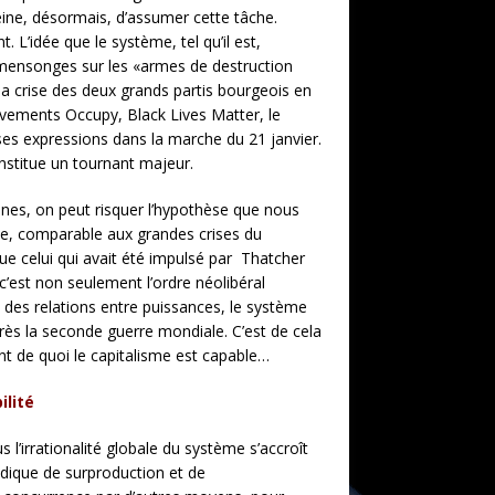
 peine, désormais, d’assumer cette tâche.
 L’idée que le système, tel qu’il est,
de mensonges sur les «armes de destruction
la crise des deux grands partis bourgeois en
uvements Occupy, Black Lives Matter, le
es expressions dans la marche du 21 janvier.
onstitue un tournant majeur.
ines, on peut risquer l’hypothèse que nous
e, comparable aux grandes crises du
ue celui qui avait été impulsé par Thatcher
 c’est non seulement l’ordre néolibéral
e des relations entre puissances, le système
près la seconde guerre mondiale. C’est de cela
ant de quoi le capitalisme est capable…
ilité
us l’irrationalité globale du système s’accroît
iodique de surproduction et de