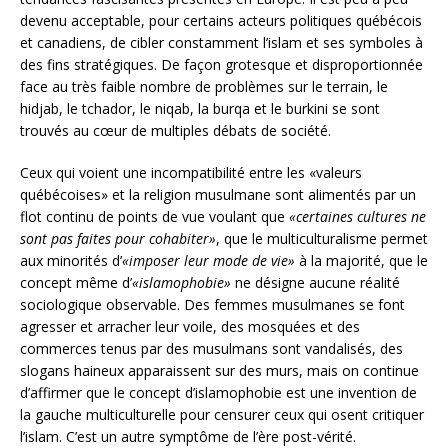
devenu acceptable, pour certains acteurs politiques québécois
et canadiens, de cibler constamment l’islam et ses symboles à
des fins stratégiques. De façon grotesque et disproportionnée
face au très faible nombre de problèmes sur le terrain, le
hidjab, le tchador, le niqab, la burqa et le burkini se sont
trouvés au cœur de multiples débats de société.
Ceux qui voient une incompatibilité entre les «valeurs
québécoises» et la religion musulmane sont alimentés par un
flot continu de points de vue voulant que
«certaines cultures ne
sont pas faites pour cohabiter»
, que le multiculturalisme permet
aux minorités d’
«imposer leur mode de vie»
à la majorité, que le
concept même d’
«islamophobie»
ne désigne aucune réalité
sociologique observable. Des femmes musulmanes se font
agresser et arracher leur voile, des mosquées et des
commerces tenus par des musulmans sont vandalisés, des
slogans haineux apparaissent sur des murs, mais on continue
d’affirmer que le concept d’islamophobie est une invention de
la gauche multiculturelle pour censurer ceux qui osent critiquer
l’islam. C’est un autre symptôme de l’ère post-vérité.