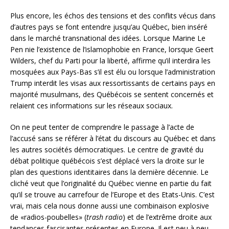
Plus encore, les échos des tensions et des conflits vécus dans
d’autres pays se font entendre jusqu’au Québec, bien inséré
dans le marché transnational des idées. Lorsque Marine Le
Pen nie l’existence de l’islamophobie en France, lorsque Geert
Wilders, chef du Parti pour la liberté, affirme qu’il interdira les
mosquées aux Pays-Bas s’il est élu ou lorsque l’administration
Trump interdit les visas aux ressortissants de certains pays en
majorité musulmans, des Québécois se sentent concernés et
relaient ces informations sur les réseaux sociaux.
On ne peut tenter de comprendre le passage à l’acte de
l’accusé sans se référer à l’état du discours au Québec et dans
les autres sociétés démocratiques. Le centre de gravité du
débat politique québécois s’est déplacé vers la droite sur le
plan des questions identitaires dans la dernière décennie. Le
cliché veut que l’originalité du Québec vienne en partie du fait
qu’il se trouve au carrefour de l’Europe et des Etats-Unis. C’est
vrai, mais cela nous donne aussi une combinaison explosive
de «radios-poubelles» (
trash radio
) et de l’extrême droite aux
tendances fascisantes présentes en Europe. Il est peu à peu