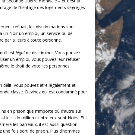
 la Seconde Guerre mondiale – et c’est la
antage de l’héritage des logements ségrégés
ment refluait, les discriminations sont
 à un Noir un emploi, un service ou de
e par ailleurs à toute personne.
qu’il est
légal
de discriminer. Vous pouvez
fuser un emploi, vous pouvez leur refuser
 même le droit de vote: les personnes
 délit, vous pouvez être légalement et
conde classe. Devinez qui est condamné pour
ins en prison que n’importe où d’autre sur
ts-Unis. Un million d’entre eux sont Noirs. Et il
rière les barreaux, il est aussi question
vez une fois sorti de prison. Plus d’hommes