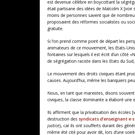
est devenue célèbre en boycottant la ségréga
était partisane des idées de Malcolm X [voir su
moins de personnes savent que de nombreuses
proposaient des réformes socialistes ou soci
gratuite.
Si l’on prend comme point de départ les pers
animateurs de ce mouvement, les Etats-Unis d’
fontaines sur lesquels il est écrit d’un côté «N
de ségrégation raciste dans les Etats du Sud, 
Le mouvement des droits civiques étant prud
causes. Aujourd’hui, même les banquiers peuve
Nous, en tant que marxistes, disons souvent q
civiques, la classe dominante a élaboré une e
Ils affirment que la privatisation des écoles [vo
destruction des
syndicats d’enseignant·e·s
justice
), car ils ont soufferts durant des gé
même été cité pour avoir dit, lors d’une soir