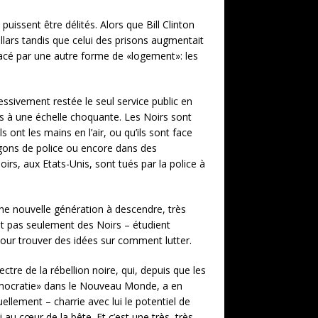
issent être délités. Alors que Bill Clinton
llars tandis que celui des prisons augmentait
placé par une autre forme de «logement»: les
ressivement restée le seul service public en
ers à une échelle choquante. Les Noirs sont
ls ont les mains en l’air, ou qu’ils sont face
rgons de police ou encore dans des
rs, aux Etats-Unis, sont tués par la police à
une nouvelle génération à descendre, très
t pas seulement des Noirs – étudient
) pour trouver des idées sur comment lutter.
ctre de la rébellion noire, qui, depuis que les
«démocratie» dans le Nouveau Monde, a en
llement – charrie avec lui le potentiel de
 au cœur de la bête. Et c’est une très, très