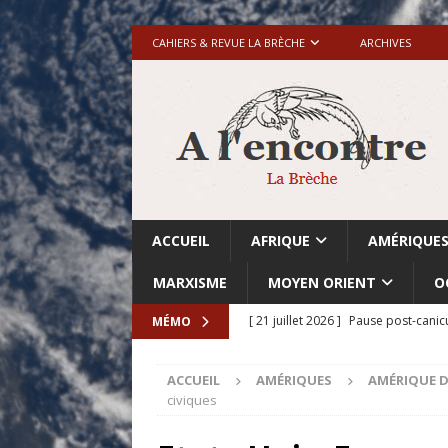
CAHIERS & REVUE LA BRÈCHE
ARCHIVES
ACCUEIL
AFRIQUE
AMÉRIQUE
MARXISME
MOYEN ORIENT
O
[ 21 juillet 2026 ]
Pause post-canic
MÉMO
[ 20 juillet 2026 ]
Grande-Bretagne-
ACCUEIL
AMÉRIQUES
AMÉRIQUE 
[ 18 juillet 2026 ]
Israël-Palestine.
civiques
avant les élections du 27 octobre»