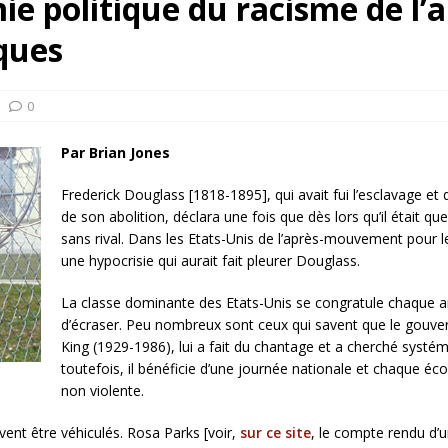
ie politique du racisme de 
rump sur la “fraude électorale” était une blague de mauvais
iques
NIS
 l’option militaire
ETATS-UNIS
0
res comptent: l’urgence de la démilitarisation de la Police militaire
Par Brian Jones
Frederick Douglass [1818-1895], qui avait fui l’esclavage et
de son abolition, déclara une fois que dès lors qu’il était qu
sans rival. Dans les Etats-Unis de l’après-mouvement pour l
une hypocrisie qui aurait fait pleurer Douglass.
La classe dominante des Etats-Unis se congratule chaque ann
d’écraser. Peu nombreux sont ceux qui savent que le gouv
King (1929-1986), lui a fait du chantage et a cherché systém
toutefois, il bénéficie d’une journée nationale et chaque écol
non violente.
nt être véhiculés. Rosa Parks [voir,
sur ce site
, le compte rendu d’un