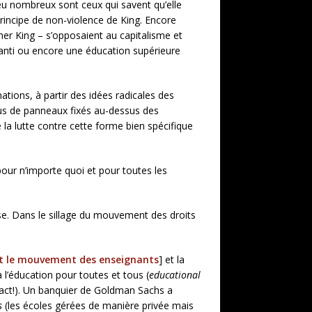
peu nombreux sont ceux qui savent qu’elle
principe de non-violence de King. Encore
r King – s’opposaient au capitalisme et
ranti ou encore une éducation supérieure
tions, à partir des idées radicales des
plus de panneaux fixés au-dessus des
de la lutte contre cette forme bien spécifique
our n’importe quoi et pour toutes les
euse. Dans le sillage du mouvement des droits
 et le mouvement des enseignants
] et la
 l’éducation pour toutes et tous (
educational
exact!). Un banquier de Goldman Sachs a
ls
(les écoles gérées de manière privée mais