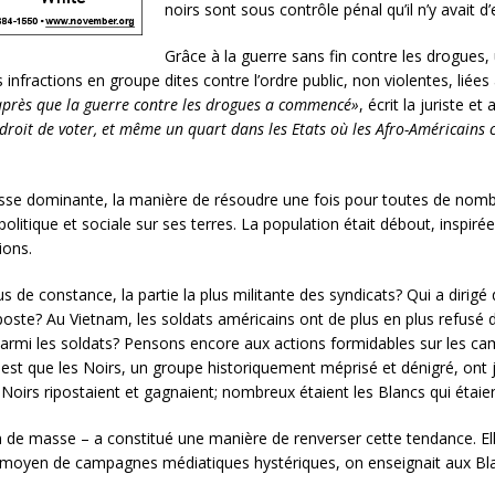
noirs sont sous contrôle pénal qu’il n’y avait d
Grâce à la guerre sans fin contre les drogues
infractions en groupe dites contre l’ordre public, non violentes, lié
près que la guerre contre les drogues a commencé»
, écrit la juriste e
droit de voter, et même un quart dans les Etats où les Afro-Américains 
sse dominante, la manière de résoudre une fois pour toutes de nombre
politique et sociale sur ses terres. La population était débout, inspir
ions.
us de constance, la partie la plus militante des syndicats? Qui a diri
poste? Au Vietnam, les soldats américains ont de plus en plus refusé 
armi les soldats? Pensons encore aux actions formidables sur les ca
t est que les Noirs, un groupe historiquement méprisé et dénigré, ont 
Noirs ripostaient et gagnaient; nombreux étaient les Blancs qui étaien
n de masse – a constitué une manière de renverser cette tendance. Elle 
u moyen de campagnes médiatiques hystériques, on enseignait aux Blanc