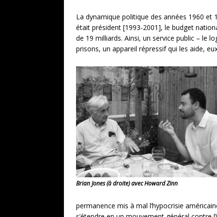
La dynamique politique des années 1960 et 19
était président [1993-2001], le budget nation
de 19 milliards. Ainsi, un service public – l
prisons, un appareil répressif qui les aide, eux
Brian Jones (à droite) avec Howard Zinn
permanence mis à mal l’hypocrisie américaine
s’étendre en un mouvement général contre l’iné