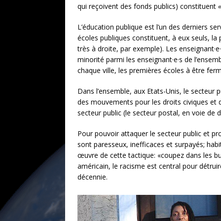
qui reçoivent des fonds publics) constituent
L’éducation publique est l’un des derniers se
écoles publiques constituent, à eux seuls, la 
très à droite, par exemple). Les enseignant·e·s
minorité parmi les enseignant·e·s de l’ensemb
chaque ville, les premières écoles à être fe
Dans l’ensemble, aux Etats-Unis, le secteur p
des mouvements pour les droits civiques et du 
secteur public (le secteur postal, en voie de
Pour pouvoir attaquer le secteur public et pro
sont paresseux, inefficaces et surpayés; hab
œuvre de cette tactique: «coupez dans les bud
américain, le racisme est central pour détruir
décennie.