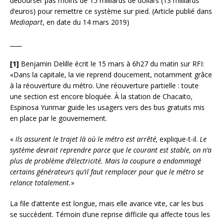
débourser pas moins de 15 milliards de dollars (13 milliards
d’euros) pour remettre ce système sur pied. (Article publié dans
Medi
apart
, en date du 14 mars 2019)
____
[1]
Benjamin Delille écrit le 15 mars à 6h27 du matin sur RFI:
«Dans la capitale, la vie reprend doucement, notamment grâce
à la réouverture du métro. Une réouverture partielle : toute
une section est encore bloquée. À la station de Chacaito,
Espinosa Yurimar guide les usagers vers des bus gratuits mis
en place par le gouvernement.
«
Ils assurent le trajet là où le métro est arrêté,
explique-t-il.
Le
système devrait reprendre parce que le courant est stable, on n’a
plus de problème d’électricité. Mais la coupure a endommagé
certains générateurs qu’il faut remplacer pour que le métro se
relance totalement.
»
La file d’attente est longue, mais elle avance vite, car les bus
se succèdent. Témoin d’une reprise difficile qui affecte tous les