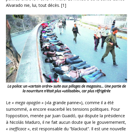
Alvarado nie, lui, tout décès. [1]
La police: un «certain ordre» suite aux pillages de magasins… Une partie de
la nourriture n’était plus «utilisable», car plus réfrigérée
Le
« mega apagón »
(«la grande panne»), comme il a été
surnommé, a encore exacerbé les tensions politiques. Pour
l’opposition, menée par Juan Guaidó, qui dispute la présidence
à Nicolás Maduro, il ne fait aucun doute que le gouvernement,
« inefficace »
, est responsable du “blackout”. Il est une nouvelle