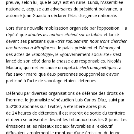
preuve, selon lui, que le pays est en ruine. Lundi, l’Assemblée
nationale, acquise aux adversaires du président bolivarien, a
autorisé Juan Guaidó à déclarer l’état d’urgence nationale.
Lors d’une nouvelle mobilisation organisée par l’opposition, il a
répété que
«toutes les options étaient sur la table»
et lancé
devant ses partisans que
«très rapidement, nous irons chercher
nos bureaux à Miraflores»
, le palais présidentiel. Dénonçant
des actes de
«sabotage»
, le «gouvernement socialiste» s’est
lancé de son côté dans la chasse aux responsables. Nicolás
Maduro, qui met en cause un
«putsch électromagnétique»
, a
fait savoir mardi que deux personnes soupçonnées d’avoir
participé à l’acte de sabotage étaient détenues.
Défendu par diverses organisations de défense des droits de
l’homme, le journaliste vénézuélien Luis Carlos Díaz, suivi par
352’000 abonnés sur Twitter, a été libéré après plus
de 24 heures de détention. Il est interdit de sortie du territoire
et devra se présenter devant les tribunaux tous les 8 jours. Les
émissions et les réseaux sociaux favorables à l’exécutif
diffusaient amplement le montage d’une émission du jeune