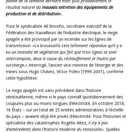
panne de la semaine dernière était plus probablement le
résultat naturel du
mauvais entretien des équipements de
production et de distribution
».
Pour le syndicaliste Alí Briceño, secrétaire exécutif de la
Fédération des travailleurs de l’industrie électrique, le
mega
apagón
a été provoqué par un incendie sur les lignes de
transmission:
«La broussaille s’est tellement répandue qu’il y a
eu un incendie de végétation qui fait que trois lignes se sont
interrompues, deux à cause du réchauffement et l’autre par
surcharge.»
Interrogé, l’ancien vice-ministre de l’énergie et des
mines sous Hugo Chávez, Víctor Poleo (1999-2001), confirme
cette hypothèse.
Le
mega apagón
est sans précédent dans l’histoire
vénézuélienne, même si le pays connaît quotidiennement des
coupures plus ou moins longues d’électricité. En octobre 2018,
16 États – sur un total de 25 entités administratives à l’échelle
du pays – avaient déjà été privés d’électricité. Pour l’historien et
spécialiste des catastrophes Rogelio Altez,
il n’y a pas
d’antécédents dans l’histoire moderne du Venezuela».
Quelles