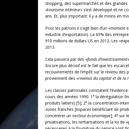
shopping, des supermarchés et des grandes 
«tourisme intérieur» s’est développé et ne c
ans. Et, plus important: il y a de moins en 
Pour les patrons il s’agit bien d’un «
moment ex
industrie d’exportation). Le 65% des entrepre
910 millions de dollars US en 2012. Les «expe
2013.
Cela passera par des «
fonds d’investissement
Encore plus décisif est le fait que les escar
recouvrements de l’impôt sur le revenu des 
proviennent des «
revenus du capital et de la 
Les classes patronales constatent l’évidence: 
cours des années 1990: 1° la dérégulation fina
produits laitiers) [5]; 2° la concentration-int
zones franches [espaces bénéficiant de privilè
concentrer un secteur économique]; 4° sur les
privatisations, les tertiarisations et la loi d
nécessaires à la fourniture du service sont f