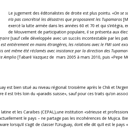
Le jugement des éditorialistes de droite est plus pointu. «
On se s
n’a pas concrétisé les désastres que proposaient les Tupamaros
[Mo
exercé la lutte armée dans les années 60 et 70 et qui s’intégra, e
de Mouvement de participation populaire, il se présenta aux élec
graire
[sauf celle développée avec un succès incontestable par les pa
est entièrement en mains étrangères, les relations avec le FMI sont excel
 ont même été réclamés avec insistance par la direction des Tupamaros (
te Amplio
[Tabaré Vazquez de mars 2005 à mars 2010, puis «Pepe Mu
uay est bien situé au niveau régional: troisième après le Chili et l’Arg
 il est très loin du «paradis suisse», sauf pour ces traits qu’on associ
ine et les Caraïbes (CEPAL),une institution «sérieuse et professionne
tuellement le pays – ne partage pas les incohérences de Mujica. Bie
re lorsqu’il s’agit de classer l’Uruguay, dont elle dit qu’il est le pays «