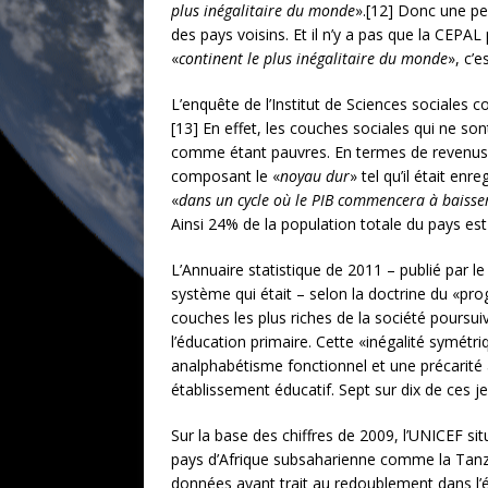
plus inégalitaire du monde
».[12] Donc une pe
des pays voisins. Et il n’y a pas que la CEPAL
«
continent le plus inégalitaire du monde
», c’e
L’enquête de l’Institut de Sciences sociales c
[13] En effet, les couches sociales qui ne son
comme étant pauvres. En termes de revenus, 
composant le «
noyau dur
» tel qu’il était en
«
dans un cycle où le PIB commencera à baisse
Ainsi 24% de la population totale du pays est
L’Annuaire statistique de
2011 – publié par le
système qui était – selon la doctrine du «pr
couches les plus riches de la société pours
l’éducation primaire. Cette «inégalité symétri
analphabétisme fonctionnel et une précarité 
établissement éducatif. Sept sur dix de ces j
Sur la base des chiffres de 2009, l’UNICEF situ
pays d’Afrique subsaharienne comme la Tanzan
données ayant trait au redoublement dans l’