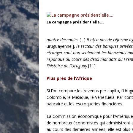
La campagne présidentielle….
quatre décennies
(…)
Il n’y a pas de réforme a
uruguayenne!],
le secteur des banques privées 
étranger sont non seulement les bienvenus mais
répandue au cours des deux mandats du Fren
l’histoire de l’Uruguay.
[11]
Plus près de l’Afrique
Si l’on compare les revenus per capita, l’Urug
Colombie, le Mexique, le Venezuela. Par contre
bancaire et les escroqueries financières.
La Commission économique pour l’Amérique lat
de nombreux économistes qui administrent ac
au cours des dernières années, elle est plus ava