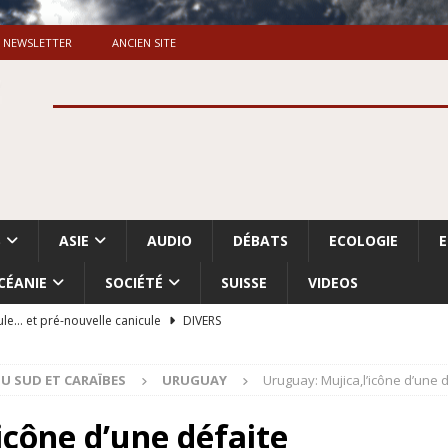
NEWSLETTER
ANCIEN SITE
S
ASIE
AUDIO
DÉBATS
ECOLOGIE
CÉANIE
SOCIÉTÉ
SUISSE
VIDEOS
ule… et pré-nouvelle canicule
DIVERS
Dossier. «Le message de Makerfield» (1)
GRANDE-BRETAGNE
U SUD ET CARAÏBES
URUGUAY
Uruguay: Mujica,l’icône d’une 
 «Accentuation du nettoyage ethnique en Cisjordanie et à Gaza
ISRAËL
icône d’une défaite