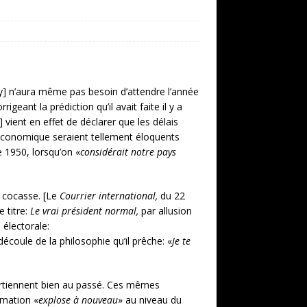
ay] n’aura même pas besoin d’attendre l’année
eant la prédiction qu’il avait faite il y a
vient en effet de déclarer que les délais
» économique seraient tellement éloquents
e 1950, lorsqu’on «
considérait notre pays
 cocasse.
[Le
Courrier international,
du 22
titre:
Le vrai président normal,
par allusion
électorale:
 découle de la philosophie qu’il prêche: «
Je te
partiennent bien au passé. Ces mêmes
mation «
explose à nouveau
» au niveau du