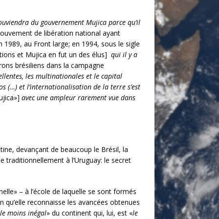
ouviendra du gouvernement Mujica parce qu’il
uvement de libération national ayant
n 1989, au Front large; en 1994, sous le sigle
tions et Mujica en fut un des élus]
qui il y a
trons brésiliens dans la campagne
lentes, les multinationales et le capital
…) et l’internationalisation de la terre s’est
jica»]
avec une ampleur rarement vue dans
entine, devançant de beaucoup le Brésil, la
e traditionnellement à l’Uruguay: le secret
lle» – à l’école de laquelle se sont formés
n qu’elle reconnaisse les avancées obtenues
le moins inégal
» du continent qui, lui, est «
le