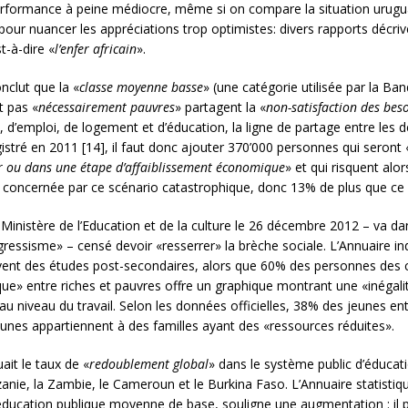
rformance à peine médiocre, même si on compare la situation urugua
 pour nuancer les appréciations trop optimistes: divers rapports décrive
st-à-dire «
l’enfer africain
».
onclut que la «
classe moyenne basse
» (une catégorie utilisée par la Ba
t pas «
nécessairement pauvres
» partagent la «
non-satisfaction des bes
d’emploi, de logement et d’éducation, la ligne de partage entre les 
registré en 2011 [14], il faut donc ajouter 370’000 personnes qui seront 
r ou dans une étape d’affaiblissement économique
» et qui risquent alo
 concernée par ce scénario catastrophique, donc 13% de plus que ce qu
 Ministère de l’Education et de la culture le 26 décembre 2012 – va da
ogressisme» – censé devoir «resserrer» la brèche sociale. L’Annuaire
uivent des études post-secondaires, alors que 60% des personnes des 
que» entre riches et pauvres offre un graphique montrant une «inégalit
au niveau du travail. Selon les données officielles, 38% des jeunes e
eunes appartiennent à des familles ayant des «ressources réduites».
ait le taux de «
redoublement global
» dans le système public d’éduca
ie, la Zambie, le Cameroun et le Burkina Faso. L’Annuaire statistiqu
éducation publique moyenne de base, souligne une augmentation : il