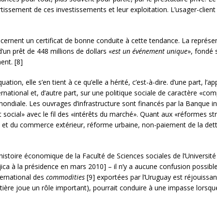
rtissement de ces investissements et leur exploitation. L’usager-client 
 décernent un certificat de bonne conduite à cette tendance. La repré
’un prêt de 448 millions de dollars «
est un événement unique
», fondé 
nt. [8]
ation, elle s’en tient à ce qu’elle a hérité, c’est-à-dire. d’une part, l’
rnational et, d’autre part, sur une politique sociale de caractère «co
 mondiale. Les ouvrages d’infrastructure sont financés par la Banque
tat social» avec le fil des «intérêts du marché». Quant aux «réformes st
 et du commerce extérieur, réforme urbaine, non-paiement de la dette 
histoire économique de la Faculté de Sciences sociales de l’Universi
ica à la présidence en mars 2010] – il n’y a aucune confusion possible:
nternational des
commodities
[9] exportées par l’Uruguay est réjouissan
tière joue un rôle important), pourrait conduire à une impasse lorsqu