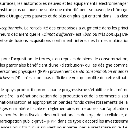
surfaces; les automobiles neuves et les équipements électroménager
onstitue plus un luxe que seule une minorité peut se payer; le chômage
moins d’Uruguayens pauvres et de plus en plus qui entrent dans …la cl
ceptionnel
». La rentabilité des entreprises a augmenté dans les princ
neurs déclarent que le «
climat d’affaires
» est «
bon ou très bon
».[2] L’
rts» de fusions-acquisitions confirment l’intérêt des firmes multinati
» pour l’acquisition de terres, d’entreprises de biens de consommation,
celles patronales bénéficient d’une «distribution» qui les désigne com
personnes physiques (IRPF) proviennent de «
la consommation et des re
richesse
».[4] Il n’est donc pas difficile de voir qui profite de cette situat
le «pays productif» promis par le progressisme s’établit sur les mêmes 
ncière, la dénationalisation de la production et de la commercialisatio
ernationalisation et appropriation par des fonds d’investissements de la 
ges en matière fiscale et réglementaire, entre autres sur l’application
 exonérations fiscales des multinationales du soja, de la cellulose, de
e «participation public-privé» [PPP: dans ce type d’accord
les investisse
inancés pour tout, plus souvent pour partie, par le prestataire privé. 