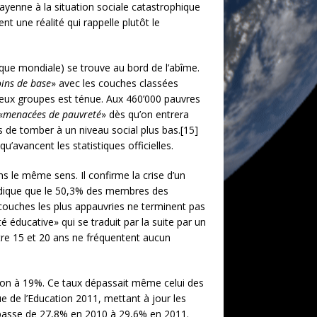
yenne à la situation sociale catastrophique
nt une réalité qui rappelle plutôt le
nque mondiale) se trouve au bord de l’abîme.
oins de base
» avec les couches classées
deux groupes est ténue. Aux 460’000 pauvres
«
menacées de pauvreté
» dès qu’on entrera
rs de tomber à un niveau social plus bas.[15]
’avancent les statistiques officielles.
ns le même sens. Il confirme la crise d’un
 indique que le 50,3% des membres des
couches les plus appauvries ne terminent pas
é éducative» qui se traduit par la suite par un
ntre 15 et 20 ans ne fréquentent aucun
tion à 19%. Ce taux dépassait même celui des
e de l’Education 2011, mettant à jour les
 passe de 27,8% en 2010 à 29,6% en 2011.