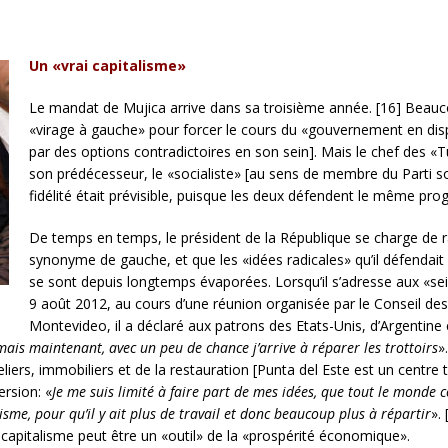
Un «vrai capitalisme»
Le mandat de Mujica arrive dans sa troisième année. [16] Beau
«virage à gauche» pour forcer le cours du «gouvernement en di
par des options contradictoires en son sein]. Mais le chef des «T
son prédécesseur, le «socialiste» [au sens de membre du Parti s
fidélité était prévisible, puisque les deux défendent le même pr
De temps en temps, le président de la République se charge de r
synonyme de gauche, et que les «idées radicales» qu’il défenda
se sont depuis longtemps évaporées. Lorsqu’il s’adresse aux «seig
9 août 2012, au cours d’une réunion organisée par le Conseil des
Montevideo, il a déclaré aux patrons des Etats-Unis, d’Argentine 
mais maintenant, avec un peu de chance j’arrive à réparer les trottoirs
»
iers, immobiliers et de la restauration [Punta del Este est un centre t
ersion: «
Je me suis limité à faire part de mes idées, que tout le monde 
lisme, pour qu’il y ait plus de travail et donc beaucoup plus à répartir
».
e capitalisme peut être un «outil» de la «prospérité économique».