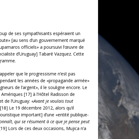
coup de ses sympathisants espéraient un
spute» [au sens d’un gouvernement marqué
upamaros officiels» a poursuivi l’œuvre de
ocialiste d’Uruguay] Tabaré Vazquez. Cette
ogramme.
appeler que le progressisme n’est pas
it pendant les années de «propagande armée»
neurs de l’argent», il le souligne encore. Le
 Amériques [17] à l’Hôtel Radisson de
et de l’Uruguay: «
Avant je voulais tout
.[18] Le 19 décembre 2012, alors qu’il
ouristique important] d’une «entité publique-
connaît, qui se résument à ce que je pense peut
 [19] Lors de ces deux occasions, Mujica n’a