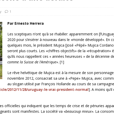
rump sur la “fraude électorale” était une blague de mauvais
NIS
y
1
 l’option militaire
ETATS-UNIS
Par Ernesto Herrera
res comptent: l’urgence de la démilitarisation de la Police militaire
Les sceptiques n’ont qu’à se rhabiller: apparemment on [l’Urugu
2020 pour s’insérer à nouveau dans le «monde développé». En corrig
quelques mois, le président Mujica [José «Pépé» Mujica Cordano] 
seront plus courts. Les «chiffres objectifs» de la «récupération
qu’ils nous rappellent ces « années heureuses » de la décennie d
comme la Suisse de l’Amérique
». [1]
Le rêve helvétique de Mujica est à la mesure de son personnage
novembre 2012, consacrait sa une à «Pepe» Mujica, avec comme 
au slogan utilisé par François Hollande au cours de sa campagne 
icle/2012/11/28/uruguay-le-vrai-president-normal
]. A moins qu’il
ues officielles qui indiquent que les temps de crise et de pénuries ap
geants sont manifestes. La société va «
beaucoup mieux
». La consom