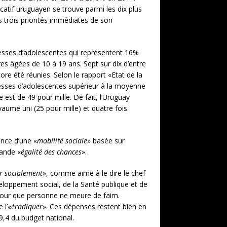
atif uruguayen se trouve parmi les dix plus
 trois priorités immédiates de son
sesses d’adolescentes qui représentent 16%
res âgées de 10 à 19 ans. Sept sur
dix d’entre
re été réunies. Selon le rapport «Etat de la
esses d’adolescentes supérieur à la moyenne
st de 49 pour mille. De fait, l’Uruguay
yaume uni (25 pour mille) et quatre fois
ence d’une «
mobilité sociale
» basée sur
rande «
égalité des chances
».
r socialement
», comme aime à le dire le chef
eloppement social, de la Santé publique et de
ts pour que personne ne meure de faim.
 l’«
éradiquer
». Ces dépenses restent bien en
9,4 du budget national.