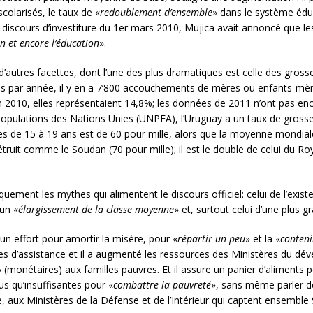
scolarisés, le taux de «
redoublement d’ensemble
» dans le système éduc
iscours d’investiture du 1er mars 2010, Mujica avait annoncé que les
on et encore l’éducation
».
d’autres facettes, dont l’une des plus dramatiques est celle des gros
es par année, il y en a 7’800 accouchements de mères ou enfants-mè
n 2010, elles représentaient 14,8%; les données de 2011 n’ont pas enco
opulations des Nations Unies (UNPFA), l’Uruguay a un taux de gross
de 15 à 19 ans est de 60 pour mille, alors que la moyenne mondiale e
truit comme le Soudan (70 pour mille); il est le double de celui du Ro
ment les mythes qui alimentent le discours officiel: celui de l’exist
’un «
élargissement de la classe moyenne
» et, surtout celui d’une plus g
 un effort pour amortir la misère, pour «
répartir un peu
» et la «
conteni
mes d’assistance et il a augmenté les ressources des Ministères du dév
cts» (monétaires) aux familles pauvres. Et il assure un panier d’alimen
s qu’insuffisantes pour «
combattre la pauvreté
», sans même parler de
aux Ministères de la Défense et de l’Intérieur qui captent ensemble 