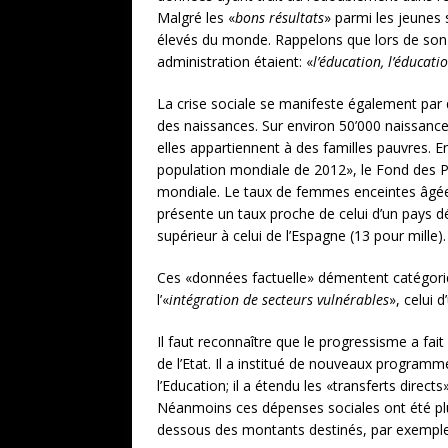
Malgré les «
bons résultats
» parmi les jeunes 
élevés du monde. Rappelons que lors de son d
administration étaient: «
l’éducation, l’éducati
La crise sociale se manifeste également par 
des naissances. Sur environ 50’000 naissanc
elles appartiennent à des familles pauvres. E
population mondiale de 2012», le Fond des P
mondiale. Le taux de femmes enceintes âgées 
présente un taux proche de celui d’un pays dé
supérieur à celui de l’Espagne (13 pour mille).
Ces «données factuelle» démentent catégorique
l’«
intégration de secteurs vulnérables
», celui d
Il faut reconnaître que le progressisme a fait
de l’Etat. Il a institué de nouveaux program
l’Education; il a étendu les «transferts dire
Néanmoins ces dépenses sociales ont été plu
dessous des montants destinés, par exemple, 