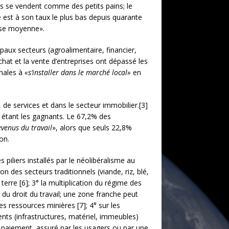
s se vendent comme des petits pains; le
 est à son taux le plus bas depuis quarante
asse moyenne».
ipaux secteurs (agroalimentaire, financier,
achat et la vente d’entreprises ont dépassé les
onales à
«s’installer dans le marché local»
en
 de services et dans le secteur immobilier.[3]
me étant les gagnants. Le 67,2% des
venus du travail
», alors que seuls 22,8%
ion.
piliers installés par le néolibéralisme au
n des secteurs traditionnels (viande, riz, blé,
terre [6]; 3° la multiplication du régime des
 du droit du travail; une zone franche peut
s ressources minières [7]; 4° sur les
ments
(infrastructures, matériel, immeubles)
Le paiement, assuré par les usagers ou par une