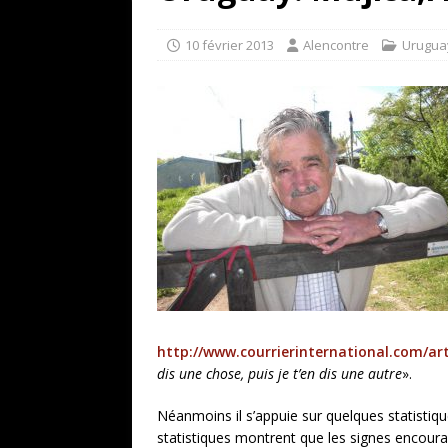
[ 17 juillet 2026 ]
«Le discours de T
goût… et une menace»
ETATS-U
10 février 2013
Alencontre
Urugua
[ 17 juillet 2026 ]
Iran. Le retour de
[ 14 juin 2020 ]
Brésil. Les vies noi
* LA UNE
http://www.courrierinternational.com/art
dis une chose, puis je t’en dis une autre
».
Néanmoins il s’appuie sur quelques statistiq
statistiques montrent que les signes encoura