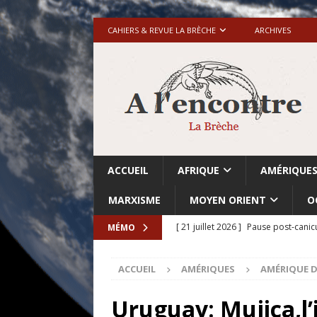
CAHIERS & REVUE LA BRÈCHE
ARCHIVES
ACCUEIL
AFRIQUE
AMÉRIQUE
MARXISME
MOYEN ORIENT
O
[ 21 juillet 2026 ]
Pause post-canic
MÉMO
[ 20 juillet 2026 ]
Grande-Bretagne-
ACCUEIL
AMÉRIQUES
AMÉRIQUE D
[ 18 juillet 2026 ]
Israël-Palestine.
avant les élections du 27 octobre»
Uruguay: Mujica,l’