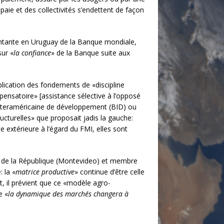
paie et des collectivités s’endettent de façon
sentante en Uruguay de la Banque mondiale,
sur «
la confiance
» de la Banque suite aux
application des fondements de «discipline
mpensatoire» [assistance sélective à l’opposé
 interaméricaine de développement (BID) ou
ructurelles» que proposait jadis la gauche:
extérieure à l’égard du FMI, elles sont
té de la République (Montevideo) et membre
 la «
matrice productive
» continue d’être celle
t, il prévient que ce «modèle agro-
e «
la dynamique des marchés changera à