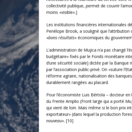
collectivité publique, permet de couvrir l’amo
moins «visible».]
Les institutions financières internationales
Penélope Brook, a souligné que l’attribution d
«
bons résultats
» économiques du gouverneme
L’administration de Mujica n’a pas changé l’équ
budgétaire» fixés par le Fonds monétaire inte
d’une sécurité sociale] dictée par la Banque
par l’association public-privé. On «suture l’E
réforme agraire, nationalisation des banques
durablement rangées au placard.
Pour l’économiste Luis Bértola – docteur en 
du Frente Amplio (Front large qui a porté Muj
qui vient de loin. Mais même si le bon prix i
exportateur» (dans lequel la production fores
nouveau
». [10]