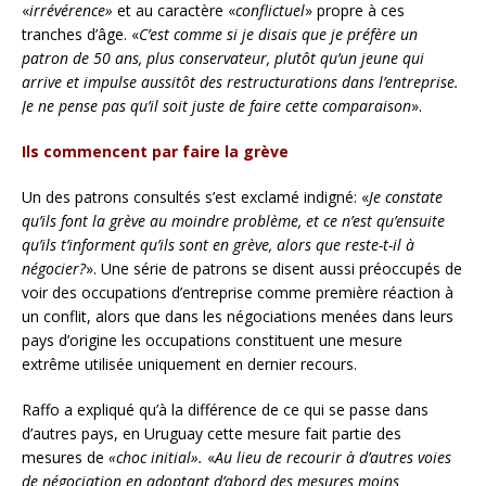
«
irrévérence»
et au caractère «
conflictuel
» propre à ces
tranches d’âge. «
C’est comme si je disais que je préfère un
patron de 50 ans, plus conservateur, plutôt qu’un jeune qui
arrive et impulse aussitôt des restructurations dans l’entreprise.
Je ne pense pas qu’il soit juste de faire cette comparaison
».
Ils commencent par faire la grève
Un des patrons consultés s’est exclamé indigné: «
Je constate
qu’ils font la grève au moindre problème, et ce n’est qu’ensuite
qu’ils t’informent qu’ils sont en grève, alors que reste-t-il à
négocier?
». Une série de patrons se disent aussi préoccupés de
voir des occupations d’entreprise comme première réaction à
un conflit, alors que dans les négociations menées dans leurs
pays d’origine les occupations constituent une mesure
extrême utilisée uniquement en dernier recours.
Raffo a expliqué qu’à la différence de ce qui se passe dans
d’autres pays, en Uruguay cette mesure fait partie des
mesures de
«choc initial».
«
Au lieu de recourir à d’autres voies
de négociation en adoptant d’abord des mesures moins