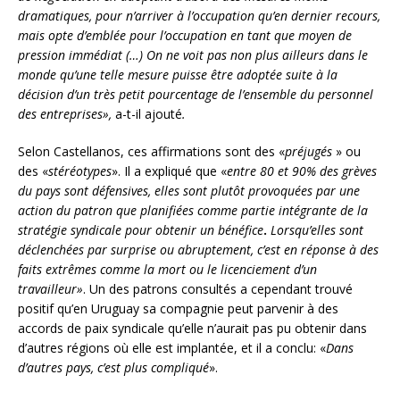
dramatiques, pour n’arriver à l’occupation qu’en dernier recours,
mais opte d’emblée pour l’occupation en tant que moyen de
pression immédiat (…) On ne voit pas non plus ailleurs dans le
monde qu’une telle mesure puisse être adoptée suite à la
décision d’un très petit pourcentage de l’ensemble du personnel
des entreprises»,
a-t-il ajouté
.
Selon Castellanos, ces affirmations sont des «
préjugés
» ou
des «
stéréotypes
». Il a expliqué que «
entre 80 et 90% des grèves
du pays sont défensives, elles sont plutôt provoquées par une
action du patron que planifiées comme partie intégrante de la
stratégie syndicale pour obtenir un bénéfice
.
Lorsqu’elles sont
déclenchées par surprise ou abruptement, c’est en réponse à des
faits extrêmes comme la mort ou le licenciement d’un
travailleur»
. Un des patrons consultés a cependant trouvé
positif qu’en Uruguay sa compagnie peut parvenir à des
accords de paix syndicale qu’elle n’aurait pas pu obtenir dans
d’autres régions où elle est implantée, et il a conclu: «
Dans
d’autres pays, c’est plus compliqué
».