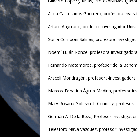
Gilberto López y Rivas, Profesor-investigado
Alicia Castellanos Guerrero, profesora-inves
Arturo Anguiano, profesor-investigador Un
Sonia Comboni Salinas, profesora-investig
Noemí Luján Ponce, profesora-investigado
Fernando Matamoros, profesor de la Benem
Araceli Mondragón, profesora-investigador
Marcos Tonatiuh Águila Medina, profesor-i
Mary Rosaria Goldsmith Connelly, profesora
Germán A. De la Reza, Profesor-investigado
Telésforo Nava Vázquez, profesor-investiga