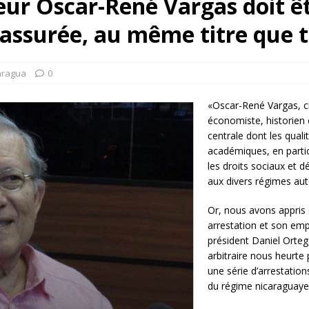
eur Oscar-René Vargas doit êt
rump sur la “fraude électorale” était une blague de mauvais
 assurée, au même titre que t
NIS
 l’option militaire
ETATS-UNIS
aragua
0
res comptent: l’urgence de la démilitarisation de la Police militaire
«Oscar-René Vargas, c
économiste, historien e
centrale dont les qual
académiques, en partic
les droits sociaux et 
aux divers régimes auto
Or, nous avons appris 
arrestation et son emp
président Daniel Orte
arbitraire nous heurte
une série d’arrestation
du régime nicaraguaye