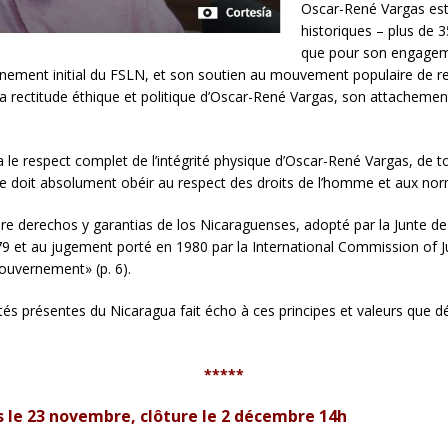
Oscar-René Vargas est
historiques – plus de 
que pour son engageme
nement initial du FSLN, et son soutien au mouvement populaire de re
 rectitude éthique et politique d’Oscar-René Vargas, son attachement
 respect complet de l’intégrité physique d’Oscar-René Vargas, de tou
 doit absolument obéir au respect des droits de l’homme et aux norm
bre derechos y garantias de los Nicaraguenses, adopté par la Junte 
 et au jugement porté en 1980 par la International Commission of Juri
ouvernement» (p. 6).
tés présentes du Nicaragua fait écho à ces principes et valeurs que 
*****
 le 23 novembre, clôture le 2 décembre 14h