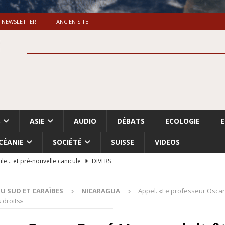
NEWSLETTER
ANCIEN SITE
S
ASIE
AUDIO
DÉBATS
ECOLOGIE
CÉANIE
SOCIÉTÉ
SUISSE
VIDEOS
ule… et pré-nouvelle canicule
DIVERS
Dossier. «Le message de Makerfield» (1)
GRANDE-BRETAGNE
U SUD ET CARAÏBES
NICARAGUA
Appel. «Le professeur Oscar-
 «Accentuation du nettoyage ethnique en Cisjordanie et à Gaza
 droits»
ISRAËL