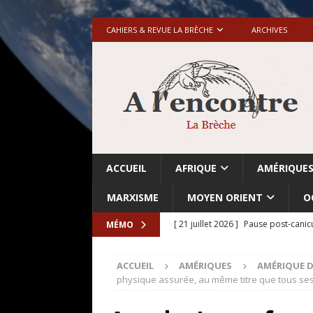
CAHIERS & REVUE LA BRÈCHE
ARCHIVES
ACCUEIL
AFRIQUE
AMÉRIQUE
MARXISME
MOYEN ORIENT
O
[ 21 juillet 2026 ]
Pause post-canic
MÉMO
[ 20 juillet 2026 ]
Grande-Bretagne-
ACCUEIL
AMÉRIQUES
AMÉRIQUE D
[ 18 juillet 2026 ]
Israël-Palestine.
physique assurée, au même titre que tous ses
avant les élections du 27 octobre»