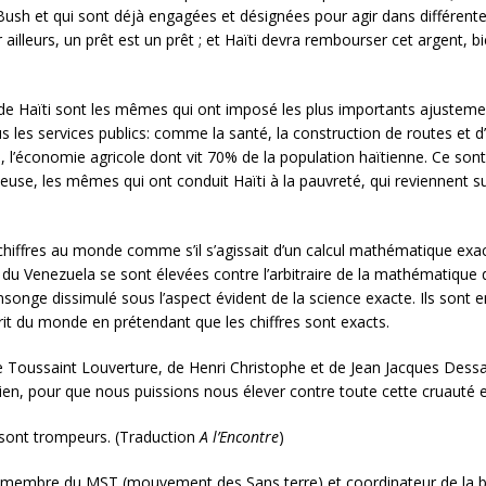
sh et qui sont déjà engagées et désignées pour agir dans différente
r ailleurs, un prêt est un prêt ; et Haïti devra rembourser cet argent,
de Haïti sont les mêmes qui ont imposé les plus importants ajustemen
 les services publics: comme la santé, la construction de routes et d
 l’économie agricole dont vit 70% de la population haïtienne. Ce so
euse, les mêmes qui ont conduit Haïti à la pauvreté, qui reviennent s
ffres au monde comme s’il s’agissait d’un calcul mathématique exact, 
t du Venezuela se sont élevées contre l’arbitraire de la mathématique 
onge dissimulé sous l’aspect évident de la science exacte. Ils sont en
sprit du monde en prétendant que les chiffres sont exacts.
e Toussaint Louverture, de Henri Christophe et de Jean Jacques Dessali
aïtien, pour que nous puissions nous élever contre toute cette cruauté
s sont trompeurs. (Traduction
A l’Encontre
)
e, membre du MST (mouvement des Sans terre) et coordinateur de la b