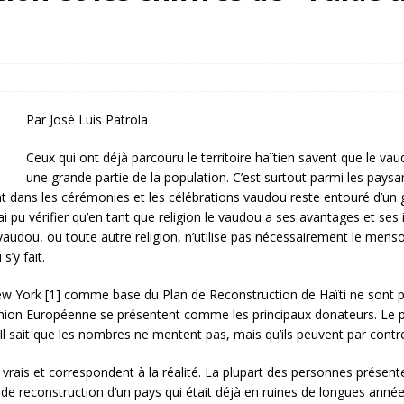
rump sur la “fraude électorale” était une blague de mauvais
NIS
 l’option militaire
ETATS-UNIS
res comptent: l’urgence de la démilitarisation de la Police militaire
Par José Luis Patrola
Ceux qui ont déjà parcouru le territoire haïtien savent que le va
une grande partie de la population. C’est surtout parmi les paysans 
ment dans les cérémonies et les célébrations vaudou reste entouré d’u
 pu vérifier qu’en tant que religion le vaudou a ses avantages et ses in
vaudou, ou toute autre religion, n’utilise pas nécessairement le mens
s’y fait.
New York [1] comme base du Plan de Reconstruction de Haïti ne sont p
’Union Européenne se présentent comme les principaux donateurs. Le p
 Il sait que les nombres ne mentent pas, mais qu’ils peuvent par contr
vrais et correspondent à la réalité. La plupart des personnes présente
s de reconstruction d’un pays qui était déjà en ruines de longues anné