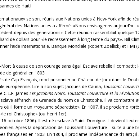
sannes de Haïti.
ernationaux» se sont réunis aux Nations unies à New-York afin de réun
 général des Nations unies a affirmé: «Nous envisageons aujourd’hui 
cédent depuis des générations». Cette réunion rassemblait quelque 120
lliard de dollars pour «le redressement à long terme du pays». Bill Cli
nner l’aide internationale. Banque Mondiale (Robert Zoellick) et FMI (
-Mort à cause de son courage sans égal. Esclave rebelle il combattit l
ade de général en 1803.
s de Cap Français, mort prisonnier au Château de Joux dans le Doubs – 
iale européenne. Lire à son sujet: Jacques de Cauna,
Toussaint Louvert
de C.L.R. James
Les Jacobins Noirs. Toussaint Louverture et la révoluti
n esclave affranchi de Grenade du nom de Christophe. Il va combattre 
ys où il forme un «royaume séparatiste». En 1807, il se proclame «prés
 «le roi Christophe» (ou Henri 1er).
16 octobre 1806). Il est né esclave à Saint-Domigue. Il devient lieute
léonien. Après la déportation de Toussaint Louverture – suite à une br
upes françaises en 1803. En 1804, il proclame l’indépendance d’Haïti ; 