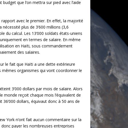
budget que l’on mettra sur pied avec l’aide
n rapport avec le premier. En effet, la majorité
a nécessité plus de 3’600 millions (3,6
le du calcul. Les 13’000 soldats états-uniens
ce uniquement en termes de salaire. En même
bilisation en Haïti, sous commandement
 paiement des salaires.
r le fait que Haïti a une dette extérieure
 les mêmes organismes qui vont coordonner le
tteint 3’000 dollars par mois de salaire. Alors
 le monde reçoit chaque mois l’équivalent de
it 36’000 dollars, équivaut donc à 50 ans de
New York n’ont fait aucun commentaire sur la
va donc payer les nombreuses entreprises