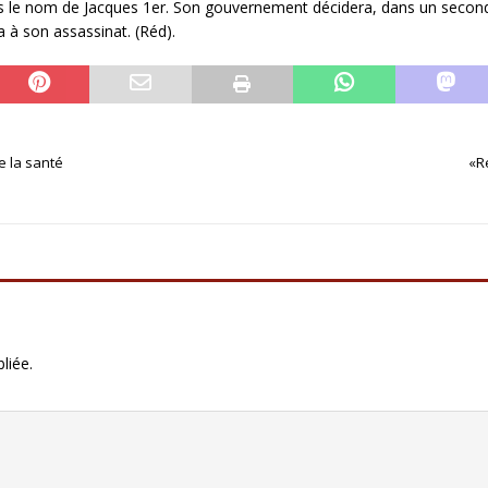
s le nom de Jacques 1er. Son gouvernement décidera, dans un secon
a à son assassinat. (Réd).
te la santé
«Re
liée.