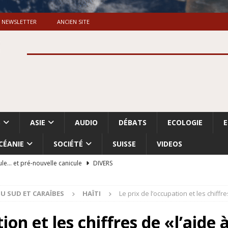
NEWSLETTER
ANCIEN SITE
S
ASIE
AUDIO
DÉBATS
ECOLOGIE
CÉANIE
SOCIÉTÉ
SUISSE
VIDEOS
ule… et pré-nouvelle canicule
DIVERS
Dossier. «Le message de Makerfield» (1)
GRANDE-BRETAGNE
U SUD ET CARAÏBES
HAÏTI
Le prix de l’occupation et les chiffr
 «Accentuation du nettoyage ethnique en Cisjordanie et à Gaza
ISRAËL
ion et les chiffres de «l’aide à