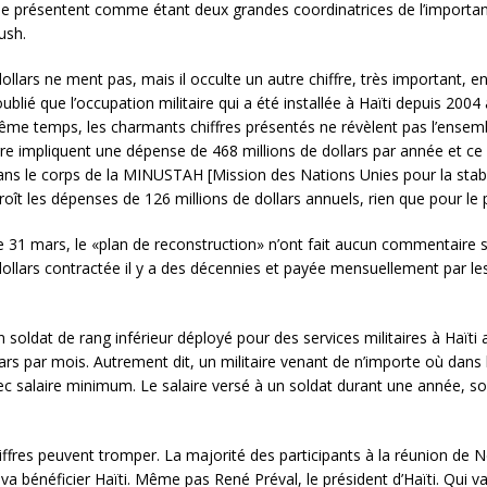
e présentent comme étant deux grandes coordinatrices de l’important 
ush.
 dollars ne ment pas, mais il occulte un autre chiffre, très important, e
blié que l’occupation militaire qui a été installée à Haïti depuis 2004 
même temps, les charmants chiffres présentés ne révèlent pas l’ensemb
rre impliquent une dépense de 468 millions de dollars par année et 
ans le corps de la MINUSTAH [Mission des Nations Unies pour la sta
roît les dépenses de 126 millions de dollars annuels, rien que pour le
 le 31 mars, le «plan de reconstruction» n’ont fait aucun commentaire su
de dollars contractée il y a des décennies et payée mensuellement par
 soldat de rang inférieur déployé pour des services militaires à Haïti a
lars par mois. Autrement dit, un militaire venant de n’importe où dans
vec salaire minimum. Le salaire versé à un soldat durant une année, so
hiffres peuvent tromper. La majorité des participants à la réunion de 
a bénéficier Haïti. Même pas René Préval, le président d’Haïti. Qui 