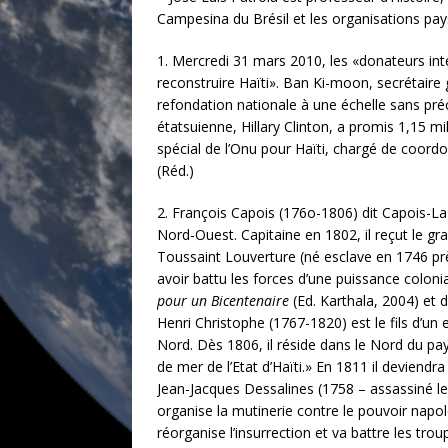
Campesina du Brésil et les organisations pay
1
. Mercredi 31 mars 2010, les «donateurs int
reconstruire Haïti». Ban Ki-moon, secrétaire
refondation nationale à une échelle sans pré
étatsuienne, Hillary Clinton, a promis 1,15 mi
spécial de l’Onu pour Haïti, chargé de coordo
(Réd.)
2
. François Capois (176o-1806) dit Capois-La
Nord-Ouest. Capitaine en 1802, il reçut le gr
Toussaint Louverture (né esclave en 1746 prè
avoir battu les forces d’une puissance colon
pour un Bicentenaire
(Ed. Karthala, 2004) et 
Henri Christophe (1767-1820) est le fils d’u
Nord. Dès 1806, il réside dans le Nord du pa
de mer de l’Etat d’Haïti.» En 1811 il deviendra
Jean-Jacques Dessalines (1758 – assassiné le 
organise la mutinerie contre le pouvoir napo
réorganise l’insurrection et va battre les tro