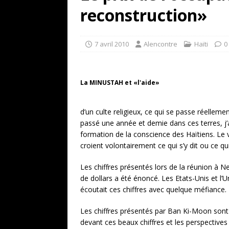
[ 17 juillet 2026 ]
«Le discours de T
reconstruction»
goût… et une menace»
ETATS-U
[ 17 juillet 2026 ]
Iran. Le retour de
7 avril 2010
Alencontre
Haïti
0
[ 14 juin 2020 ]
Brésil. Les vies noi
* LA UNE
La MINUSTAH et «l'aide»
d’un culte religieux, ce qui se passe réelle
passé une année et demie dans ces terres, j’ai
formation de la conscience des Haïtiens. Le 
croient volontairement ce qui s’y dit ou ce qui 
Les chiffres présentés lors de la réunion à 
de dollars a été énoncé. Les Etats-Unis et l
écoutait ces chiffres avec quelque méfiance.
Les chiffres présentés par Ban Ki-Moon sont 
devant ces beaux chiffres et les perspective