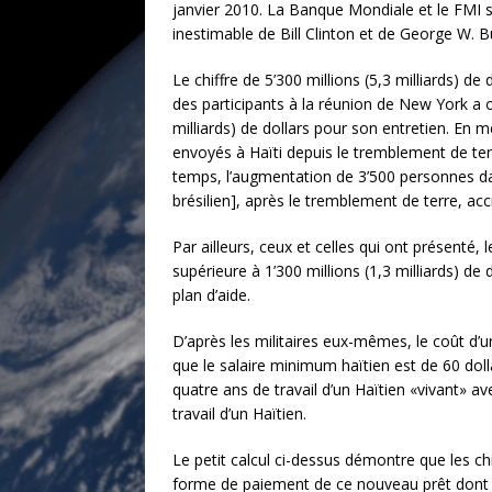
janvier 2010. La Banque Mondiale et le FMI s
inestimable de Bill Clinton et de George W. B
Le chiffre de 5’300 millions (5,3 milliards) de
des participants à la réunion de New York a ou
milliards) de dollars pour son entretien. En 
envoyés à Haïti depuis le tremblement de te
temps, l’augmentation de 3’500 personnes d
brésilien], après le tremblement de terre, acc
Par ailleurs, ceux et celles qui ont présenté,
supérieure à 1’300 millions (1,3 milliards) 
plan d’aide.
D’après les militaires eux-mêmes, le coût d’un
que le salaire minimum haïtien est de 60 dol
quatre ans de travail d’un Haïtien «vivant» a
travail d’un Haïtien.
Le petit calcul ci-dessus démontre que les c
forme de paiement de ce nouveau prêt dont v