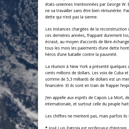
états-uniennes mentionnées par George W. Bu
ne va travailler sans être bien rémunérée. Pa
dette qui n’est pas la sienne.
Les instances chargées de la reconstruction 
ces dernières années, frappant durement tous
écrasé, au moyen d’accords de libre-échange,
tous les mois les paiements d’une dette hont
héros d’une bataille contre la pauvreté.
La réunion à New York a présenté quelques chi
cents millions de dollars. Les voix de Cuba e
somme de 5,3 milliards de dollars est un mens
financière. Et ils sont en train de frapper l’e
J’en appelle aux esprits de Capois La Mort, d
internationale, et surtout celle du peuple h
Les chiffres ne mentent pas, mais parfois il
*
José Luis Patrola est professeur d’Histoir