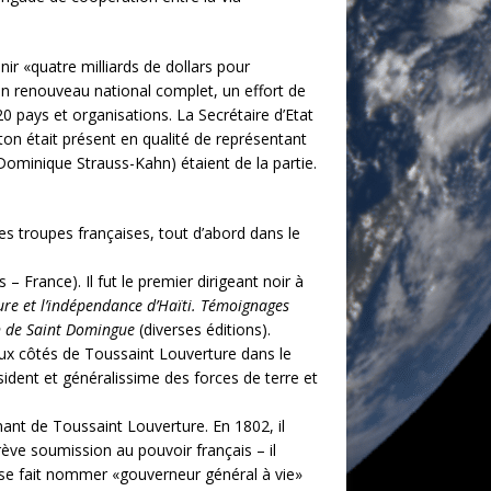
ir «quatre milliards de dollars pour
un renouveau national complet, un effort de
 pays et organisations. La Secrétaire d’Etat
nton était présent en qualité de représentant
Dominique Strauss-Kahn) étaient de la partie.
es troupes françaises, tout d’abord dans le
France). Il fut le premier dirigeant noir à
ure et l’indépendance d’Haïti. Témoignages
on de Saint Domingue
(diverses éditions).
aux côtés de Toussaint Louverture dans le
ident et généralissime des forces de terre et
nant de Toussaint Louverture. En 1802, il
ève soumission au pouvoir français – il
il se fait nommer «gouverneur général à vie»