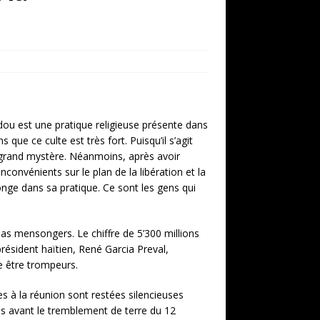
udou est une pratique religieuse présente dans
que ce culte est très fort. Puisqu’il s’agit
n grand mystère. Néanmoins, après avoir
convénients sur le plan de la libération et la
onge dans sa pratique. Ce sont les gens qui
as mensongers. Le chiffre de 5’300 millions
résident haïtien, René Garcia Preval,
e être trompeurs.
s à la réunion sont restées silencieuses
es avant le tremblement de terre du 12