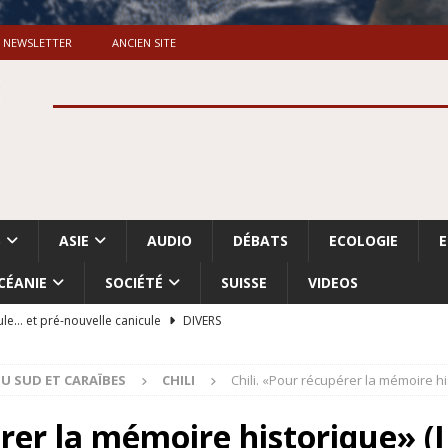
NEWSLETTER
ANCIEN SITE
S
ASIE
AUDIO
DÉBATS
ECOLOGIE
CÉANIE
SOCIÉTÉ
SUISSE
VIDEOS
ule… et pré-nouvelle canicule
DIVERS
Dossier. «Le message de Makerfield» (1)
GRANDE-BRETAGNE
U SUD ET CARAÏBES
CHILI
Chili. «Pour récupérer la mémoire his
 «Accentuation du nettoyage ethnique en Cisjordanie et à Gaza
ISRAËL
rer la mémoire historique» (II