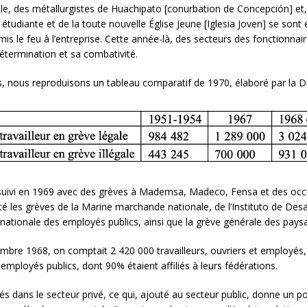
tile, des métallurgistes de Huachipato [conurbation de Concepción] et,
té étudiante et de la toute nouvelle Église Jeune [Iglesia Joven] se sont
is le feu à l’entreprise. Cette année-là, des secteurs des fonctionnai
étermination et sa combativité.
s, nous reproduisons un tableau comparatif de 1970, élaboré par la Di
suivi en 1969 avec des grèves à Mademsa, Madeco, Fensa et des occ
été les grèves de la Marine marchande nationale, de l’Instituto de De
 nationale des employés publics, ainsi que la grève générale des paysa
embre 1968, on comptait 2 420 000 travailleurs, ouvriers et employés,
 employés publics, dont 90% étaient affiliés à leurs fédérations.
ués dans le secteur privé, ce qui, ajouté au secteur public, donne un p