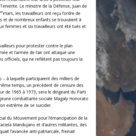
 Teniente. Le ministre de la Défense, Juan de
er
1
mars, les travailleurs ont reçu l’ordre de
mes et de nombreux enfants se trouvaient à
Deux femmes et six travailleurs ont été tués et
illeurs pour protester contre le plan
mée et l’armée de l’air ont attaqué une
s officiels, qui ne reflètent pas toujours la
– à laquelle participaient des milliers de
 le même temps, un précédent de censure des
ur de 1965 à 1973, sera le dirigeant du Parti
 la jeune combattante sociale Magaly Honorato
ion extrême de se suicider.
cial du Mouvement pour l’émancipation de la
ciela Mandujano et d’autres militantes, des
it l’avancée anti-patriarcale, freinait