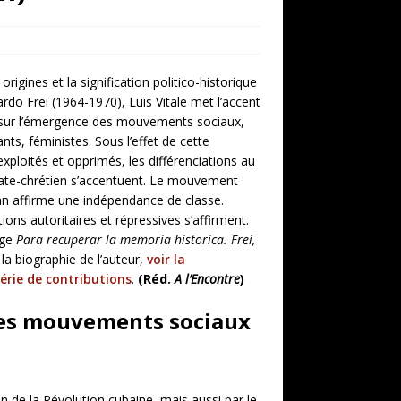
origines et la signification politico-historique
do Frei (1964-1970), Luis Vitale met l’accent
 sur l’émergence des mouvements sociaux,
nts, féministes. Sous l’effet de cette
exploités et opprimés, les différenciations au
ate-chrétien s’accentuent. Le mouvement
san affirme une indépendance de classe.
ions autoritaires et répressives s’affirment.
age
Para recuperar la memoria historica. Frei,
 la biographie de l’auteur,
voir la
érie de contributions
.
(Réd.
A l’Encontre
)
des mouvements sociaux
 de la Révolution cubaine, mais aussi par le