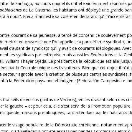
centre de Santiago, au cours duquel ils ont été violemment réprimés p
poblaciones
de La Cisterna, les habitants ont déployé une grande bande
sera à nous”. Frei a manifesté sa colère en déclarant qu’il n’acceptera
contre-courant de sa jeunesse, a tenté de contenir ce soulèvement po
e mettre en œuvre ce que l’on appelle le « parallélisme syndical », une
vail d’autant de syndicats qu’il y avait de courants idéologiques. Avec
lement les syndicats par entreprise mais aussi les Fédérations et la Ce
il, William Thayer Ojeda. Le président de la République est allé jusqu’
es par la Centrale unique des travailleurs. Bien que cet objectif n’ait 
secteur agricole avec la création de plusieurs centrales syndicales, t
ent à la Fédération paysanne et indigène [Federación Campesina e Indíg
Conseils de voisins (Juntas de Vecinos), en les divisant selon des cri
r la gauche – et pour cela, elle s’est servi de la Promotion populaire
ité ainsi que de maisons préfabriquées, tant attendues par les habitants
ffacer le visage populaire de la Démocratie chrétienne, notamment ap
goin, où 10 villageois ont été assassinés par des
Carabineros
alors qu