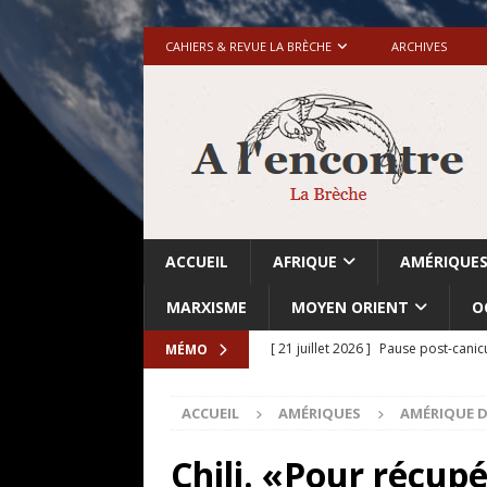
CAHIERS & REVUE LA BRÈCHE
ARCHIVES
ACCUEIL
AFRIQUE
AMÉRIQUE
MARXISME
MOYEN ORIENT
O
[ 21 juillet 2026 ]
Pause post-canic
MÉMO
[ 20 juillet 2026 ]
Grande-Bretagne-
ACCUEIL
AMÉRIQUES
AMÉRIQUE D
[ 18 juillet 2026 ]
Israël-Palestine.
avant les élections du 27 octobre»
Chili. «Pour récupé