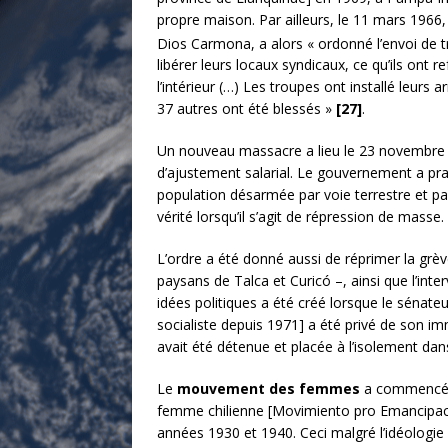
propre maison. Par ailleurs, le 11 mars 1966
Dios Carmona, a alors « ordonné l’envoi de tr
libérer leurs locaux syndicaux, ce qu’ils ont
l’intérieur (…) Les troupes ont installé leurs 
37 autres ont été blessés »
[27]
.
Un nouveau massacre a lieu le 23 novembre 19
d’ajustement salarial. Le gouvernement a prat
population désarmée par voie terrestre et par l
vérité lorsqu’il s’agit de répression de masse.
L’ordre a été donné aussi de réprimer la grève
paysans de Talca et Curicó –, ainsi que l’in
idées politiques a été créé lorsque le sénate
socialiste depuis 1971] a été privé de son i
avait été détenue et placée à l’isolement dan
Le
mouvement des femmes
a commencé à 
femme chilienne [Movimiento pro Emancipació
années 1930 et 1940. Ceci malgré l’idéologie