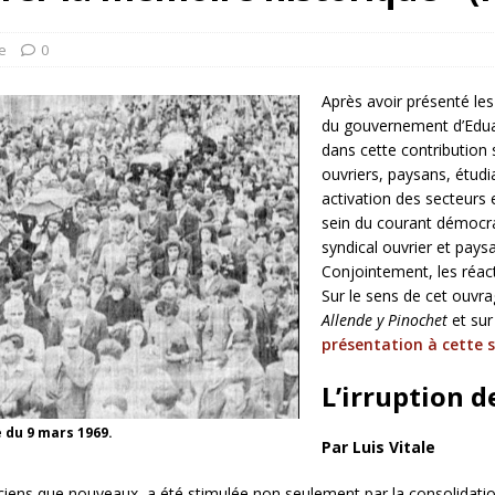
rump sur la “fraude électorale” était une blague de mauvais
NIS
re
0
 l’option militaire
ETATS-UNIS
Après avoir présenté les 
res comptent: l’urgence de la démilitarisation de la Police militaire
du gouvernement d’Eduar
dans cette contribution
ouvriers, paysans, étudia
activation des secteurs 
sein du courant démocr
syndical ouvrier et pay
Conjointement, les réact
Sur le sens de cet ouvr
Allende y Pinochet
et sur
présentation à cette s
L’irruption 
 du 9 mars 1969.
Par Luis Vitale
iens que nouveaux, a été stimulée non seulement par la consolidation