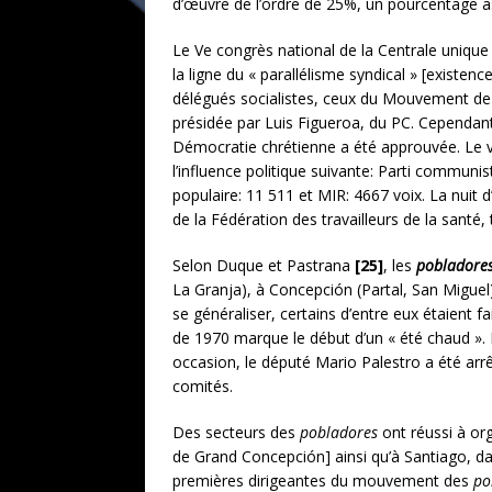
d’œuvre de l’ordre de 25%, un pourcentage a
Le Ve congrès national de la Centrale unique
la ligne du « parallélisme syndical » [existe
délégués socialistes, ceux du Mouvement de l
présidée par Luis Figueroa, du PC. Cependant
Démocratie chrétienne a été approuvée. Le vo
l’influence politique suivante: Parti communis
populaire: 11 511 et MIR: 4667 voix. La nui
de la Fédération des travailleurs de la sant
Selon Duque et Pastrana
[25]
, les
pobladore
La Granja), à Concepción (Partal, San Migue
se généraliser, certains d’entre eux étaient fa
de 1970 marque le début d’un « été chaud ». L
occasion, le député Mario Palestro a été arrê
comités.
Des secteurs des
pobladores
ont réussi à or
de Grand Concepción] ainsi qu’à Santiago, d
premières dirigeantes du mouvement des
po