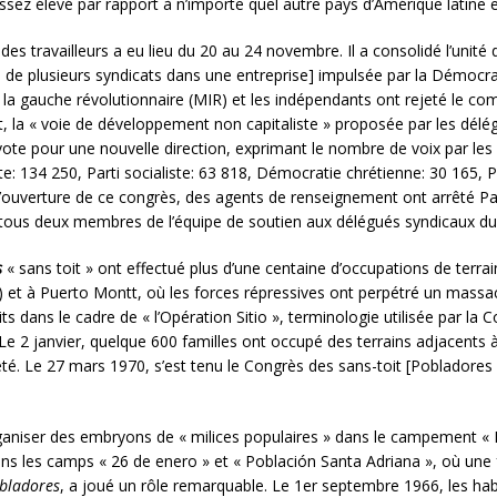
ssez élevé par rapport à n’importe quel autre pays d’Amérique latin
 des travailleurs a eu lieu du 20 au 24 novembre. Il a consolidé l’uni
nce de plusieurs syndicats dans une entreprise] impulsée par la Démoc
a gauche révolutionnaire (MIR) et les indépendants ont rejeté le comp
, la « voie de développement non capitaliste » proposée par les délé
te pour une nouvelle direction, exprimant le nombre de voix par les 
te: 134 250, Parti socialiste: 63 818, Démocratie chrétienne: 30 165, P
t d’ouverture de ce congrès, des agents de renseignement ont arrêté
é, tous deux membres de l’équipe de soutien aux délégués syndicaux d
s
« sans toit » ont effectué plus d’une centaine d’occupations de terra
l) et à Puerto Montt, où les forces répressives ont perpétré un mass
its dans le cadre de « l’Opération Sitio », terminologie utilisée par la
e 2 janvier, quelque 600 familles ont occupé des terrains adjacents à
té. Le 27 mars 1970, s’est tenu le Congrès des sans-toit [Pobladores s
ganiser des embryons de « milices populaires » dans le campement 
ans les camps « 26 de enero » et « Población Santa Adriana », où u
bladores
, a joué un rôle remarquable. Le 1er septembre 1966, les habi