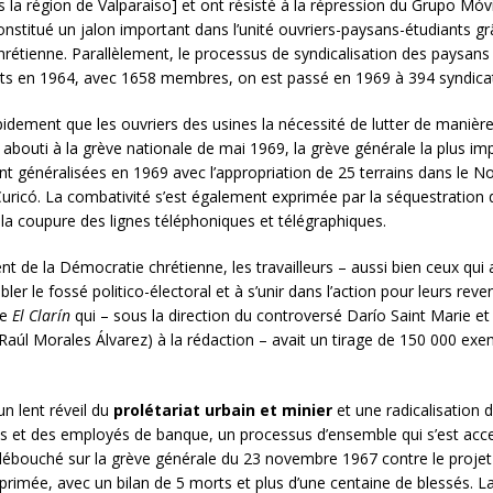
la région de Valparaiso] et ont résisté à la répression du Grupo Móv
constitué un jalon important dans l’unité ouvriers-paysans-étudiants g
étienne. Parallèlement, le processus de syndicalisation des paysans s
icats en 1964, avec 1658 membres, on est passé en 1969 à 394 syndi
pidement que les ouvriers des usines la nécessité de lutter de manière
abouti à la grève nationale de mai 1969, la grève générale la plus impo
t généralisées en 1969 avec l’appropriation de 25 terrains dans le Nor
Curicó. La combativité s’est également exprimée par la séquestration
t la coupure des lignes téléphoniques et télégraphiques.
 de la Démocratie chrétienne, les travailleurs – aussi bien ceux qui 
r le fossé politico-électoral et à s’unir dans l’action pour leurs r
re
El Clarín
qui – sous la direction du controversé Darío Saint Marie 
aúl Morales Álvarez) à la rédaction – avait un tirage de 150 000 exem
un lent réveil du
prolétariat urbain et minier
et une radicalisation 
s et des employés de banque, un processus d’ensemble qui s’est acce
t débouché sur la grève générale du 23 novembre 1967 contre le proje
éprimée, avec un bilan de 5 morts et plus d’une centaine de blessés. 