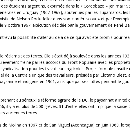
et des étudiants argentins, exprimée dans le « Cordobazo » [en mai 19
nérales en Uruguay (1967-1969), soutenues par les Tupamaros, les lu
 visite de Nelson Rockefeller dans son « arrière-cour » et par l’exem
le 9 octbre 1967: exécution décidée par le gouvernement de René Bar
revu la possibilité d’aller au-delà de ce qui avait été promis pour ré
le réclamait des terres. Elle s’était déjà soulevée dans les années 1
lèvement freiné par les accords du Front Populaire avec les propriét
syndicalisation pour les travailleurs agricoles. Projet formulé ensuite
ppel de la Centrale unique des travailleurs, présidée par Clotario Bles
 paysanne et indigène en 1961, ainsi que par ses luttes pendant le go
prenant au sérieux la réforme agraire de la DC, le paysannat a initié d
, il y a eu plus de 500 grèves; 31 d’entre elles ont impliqué la saisie
urs anciennes terres.
es de Molina en 1967 et de San Miguel (Aconcagua) en juin 1968, lor