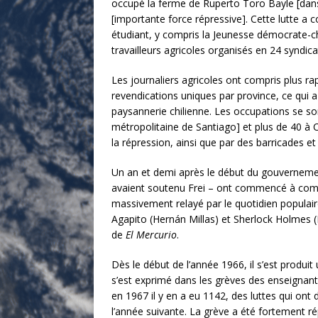
occupé la ferme de Ruperto Toro Bayle [dans 
[importante force répressive]. Cette lutte a 
étudiant, y compris la Jeunesse démocrate-chr
travailleurs agricoles organisés en 24 synd
Les journaliers agricoles ont compris plus ra
revendications uniques par province, ce qui a 
paysannerie chilienne. Les occupations se son
métropolitaine de Santiago] et plus de 40 à 
la répression, ainsi que par des barricades e
Un an et demi après le début du gouvernement
avaient soutenu Frei – ont commencé à comble
massivement relayé par le quotidien populai
Agapito (Hernán Millas) et Sherlock Holmes (R
de
El Mercurio
.
Dès le début de l’année 1966, il s’est produit 
s’est exprimé dans les grèves des enseignant
en 1967 il y en a eu 1142, des luttes qui on
l’année suivante. La grève a été fortement r