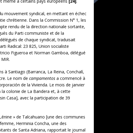
e et même à certains pays européens
[24]
.
té du mouvement syndical, en mettant en échec
ratie chrétienne. Dans la Commission N° 1, les
te rendu de la direction nationale sortante,
gués du Parti communiste et de la
délégués de chaque syndicat, traduisait
arti Radical: 23 825, Union socialiste
 Patricio Figueroa et Norman Gamboa, délégué
u MIR.
ins à Santiago (Barranca, La Reina, Conchalí,
acre. Le nom de
campamentos
a commencé à
 Corporación de la Vivienda. Le mois de janvier
 la colonie de La Bandera et, à cette
in Casa], avec la participation de 39
« Lénine » de Talcahuano [une des communes
ne femme, Herminia Concha, une des
tants de Santa Adriana, rapportait le journal