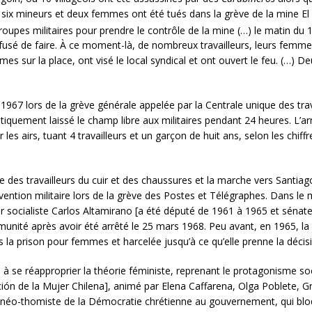
, six mineurs et deux femmes ont été tués dans la grève de la mine El
oupes militaires pour prendre le contrôle de la mine (…) le matin du 
 refusé de faire. À ce moment-là, de nombreux travailleurs, leurs fem
armes sur la place, ont visé le local syndical et ont ouvert le feu. (…) 
67 lors de la grève générale appelée par la Centrale unique des trava
iquement laissé le champ libre aux militaires pendant 24 heures. L’ar
es airs, tuant 4 travailleurs et un garçon de huit ans, selon les chiffre
 des travailleurs du cuir et des chaussures et la marche vers Santiago 
tervention militaire lors de la grève des Postes et Télégraphes. Dans
ur socialiste Carlos Altamirano [a été député de 1961 à 1965 et sénate
mmunité après avoir été arrêté le 25 mars 1968. Peu avant, en 1965,
s la prison pour femmes et harcelée jusqu’à ce qu’elle prenne la décis
se réapproprier la théorie féministe, reprenant le protagonisme so
n de la Mujer Chilena], animé par Elena Caffarena, Olga Poblete, Gra
 néo-thomiste de la Démocratie chrétienne au gouvernement, qui bloqua