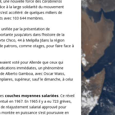
il, une nouvelle force des
Carabineros
râce à la large solidarité du mouvement
’est accéléré: de quelques milliers de
cats avec 103 644 membres.
 unifiée par la présentation de
rtante jusqu’alors dans l’histoire de la
te Chico, 44 à Melipilla [dans la région
 de patrons, comme otages, pour faire face à
avaient voté pour Allende que ceux qui
evendications immédiates, un phénomène
et de Alberto Gamboa, avec Oscar Waiss,
plaires, supérieur, sauf le dimanche, à celui
des
couches moyennes salariées
. Ce réveil
ntué en 1967. En 1965 il y a eu 723 grèves,
t de réajustement salarial approuvé pour
La montée en puissance s’est poursuivie en