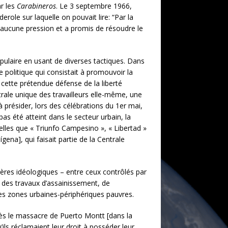
ar les
Carabineros
. Le 3 septembre 1966,
role sur laquelle on pouvait lire: “Par la
it aucune pression et a promis de résoudre le
pulaire en usant de diverses tactiques. Dans
 politique qui consistait à promouvoir la
 cette prétendue défense de la liberté
ntrale unique des travailleurs elle-même, une
à présider, lors des célébrations du 1er mai,
pas été atteint dans le secteur urbain, la
elles que « Triunfo Campesino », « Libertad »
ena], qui faisait partie de la Centrale
tères idéologiques – entre ceux contrôlés par
, des travaux d’assainissement, de
 des zones urbaines-périphériques pauvres.
rès le massacre de Puerto Montt [dans la
’ils réclamaient leur droit à posséder leur