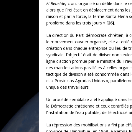
El Rebelde
, « ont organisé un défilé dans le 
alors que Frei était en déplacement dans les
raison et par la force, la ferme Santa Elena 
problème dans les trois jours »
[26]
.
La direction du Parti démocrate-chrétien, à 
le mouvement ouvrier organisé, elle a tenté d
création dans chaque entreprise ou lieu de tra
syndicale, l’objectif était de diviser non seu
ligne d’action promue par le ministre du Trava
des manifestations parallèles à celles organisé
tactique de division a été consommée dans le 
et « Provincias Agrarias Unidas », parallèlem
unique des travailleurs.
Un procédé semblable a été appliqué dans les 
la Démocratie chrétienne et ceux contrôlés pa
l’installation de l’eau potable, de l’électric
La répression des mobilisations a fini par e
province de Llanquihue] en 1969, à Pampa Iri