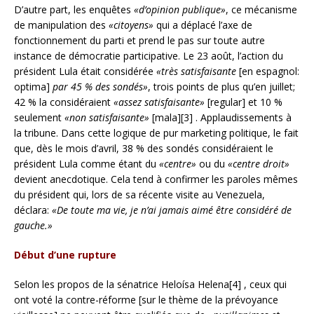
D’autre part, les enquêtes
«d’opinion publique»
, ce mécanisme
de manipulation des
«citoyens»
qui a déplacé l’axe de
fonctionnement du parti et prend le pas sur toute autre
instance de démocratie participative. Le 23 août, l’action du
président Lula était considérée
«très satisfaisante
[en espagnol:
optima]
par 45 % des sondés»
, trois points de plus qu’en juillet;
42 % la considéraient
«assez satisfaisante»
[regular] et 10 %
seulement
«non satisfaisante»
[mala][3] . Applaudissements à
la tribune. Dans cette logique de pur marketing politique, le fait
que, dès le mois d’avril, 38 % des sondés considéraient le
président Lula comme étant du
«centre»
ou du
«centre droit»
devient anecdotique. Cela tend à confirmer les paroles mêmes
du président qui, lors de sa récente visite au Venezuela,
déclara:
«De toute ma vie, je n’ai jamais aimé être considéré de
gauche.»
Début d’une rupture
Selon les propos de la sénatrice Heloísa Helena[4] , ceux qui
ont voté la contre-réforme [sur le thème de la prévoyance