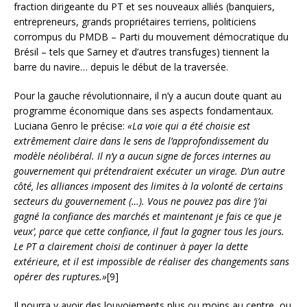
fraction dirigeante du PT et ses nouveaux alliés (banquiers,
entrepreneurs, grands propriétaires terriens, politiciens
corrompus du PMDB – Parti du mouvement démocratique du
Brésil – tels que Sarney et d’autres transfuges) tiennent la
barre du navire… depuis le début de la traversée.
Pour la gauche révolutionnaire, il n’y a aucun doute quant au
programme économique dans ses aspects fondamentaux.
Luciana Genro le précise:
«La voie qui a été choisie est
extrêmement claire dans le sens de l’approfondissement du
modèle néolibéral. Il n’y a aucun signe de forces internes au
gouvernement qui prétendraient exécuter un virage. D’un autre
côté, les alliances imposent des limites à la volonté de certains
secteurs du gouvernement (…). Vous ne pouvez pas dire ‘j’ai
gagné la confiance des marchés et maintenant je fais ce que je
veux’, parce que cette confiance, il faut la gagner tous les jours.
Le PT a clairement choisi de continuer à payer la dette
extérieure, et il est impossible de réaliser des changements sans
opérer des ruptures.»
[9]
Il pourra y avoir des louvoiements plus ou moins au centre, ou