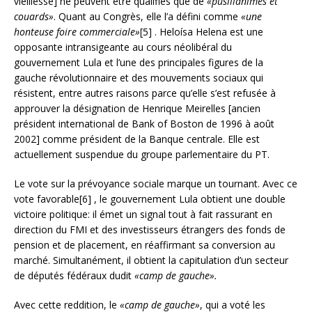
vieillesse] ne peuvent être qualifiés que de
«pusillanimes et
couards»
. Quant au Congrès, elle l’a défini comme
«une
honteuse foire commerciale»
[5] . Heloísa Helena est une
opposante intransigeante au cours néolibéral du
gouvernement Lula et l’une des principales figures de la
gauche révolutionnaire et des mouvements sociaux qui
résistent, entre autres raisons parce qu’elle s’est refusée à
approuver la désignation de Henrique Meirelles [ancien
président international de Bank of Boston de 1996 à août
2002] comme président de la Banque centrale. Elle est
actuellement suspendue du groupe parlementaire du PT.
Le vote sur la prévoyance sociale marque un tournant. Avec ce
vote favorable[6] , le gouvernement Lula obtient une double
victoire politique: il émet un signal tout à fait rassurant en
direction du FMI et des investisseurs étrangers des fonds de
pension et de placement, en réaffirmant sa conversion au
marché. Simultanément, il obtient la capitulation d’un secteur
de députés fédéraux dudit
«camp de gauche».
Avec cette reddition, le
«camp de gauche»
, qui a voté les