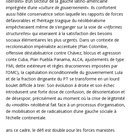
libérales»
d’un secteur de la gauche latino-américaine
imprégnée d’une
«culture de gouvernement»
. Ils confortent
aussi l’idée conservatrice selon laquelle les rapports de forces
défavorables et l’héritage tragique du néolibéralisme
empêcheraient même de s’enganger sur la voie de
«réformes
structurelles»
qui viseraient à la satisfaction des besoins
sociaux élémentaires les plus urgents. Dans un contexte de
recolonisation impérialiste accentuée (Plan Colombie,
offensive déstabilisatrice contre Chávez, blocus et agression
conte Cuba, Plan Puebla-Panama, ALCA, ajustements de type
FMI, dette extérieure et règles draconiennes imposées par
l’OMC), la capitulation inconditionnelle du gouvernement Lula
et de la fraction dirigeante du PT se transforme en un lourd
boulet difficile à tirer. Son évolution à droite et son échec
introduisent une forte dose de confusion, de désorientation et
de désespoir, précisément au moment où la crise de légitimité
du
«modèle»
néolibéral fait face à un processus d’organisation,
de mobilisation et de radicalisation d’une gauche sociale à
l’échelle continentale.
ans ce cadre, le défi est double pour les forces marxistes