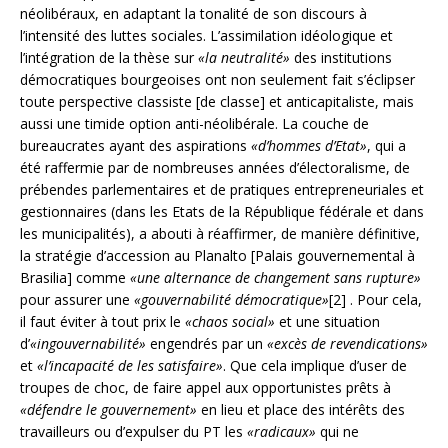
néolibéraux, en adaptant la tonalité de son discours à
l’intensité des luttes sociales. L’assimilation idéologique et
l’intégration de la thèse sur
«la neutralité»
des institutions
démocratiques bourgeoises ont non seulement fait s’éclipser
toute perspective classiste [de classe] et anticapitaliste, mais
aussi une timide option anti-néolibérale. La couche de
bureaucrates ayant des aspirations
«d’hommes d’Etat»
, qui a
été raffermie par de nombreuses années d’électoralisme, de
prébendes parlementaires et de pratiques entrepreneuriales et
gestionnaires (dans les Etats de la République fédérale et dans
les municipalités), a abouti à réaffirmer, de manière définitive,
la stratégie d’accession au Planalto [Palais gouvernemental à
Brasilia] comme
«une alternance de changement sans rupture»
pour assurer une
«gouvernabilité démocratique»
[2] . Pour cela,
il faut éviter à tout prix le
«chaos social»
et une situation
d’
«ingouvernabilité»
engendrés par un
«excès de revendications»
et
«l’incapacité de les satisfaire»
. Que cela implique d’user de
troupes de choc, de faire appel aux opportunistes prêts à
«défendre le gouvernement»
en lieu et place des intérêts des
travailleurs ou d’expulser du PT les
«radicaux»
qui ne