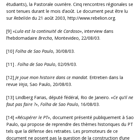
étudiants), la Pastorale ouvrière. Cinq rencontres régionales se
sont tenues durant le mois d’août. Le document peut être lu
sur
Rebelión
du 21 août 2003, http://www.rebelion.org.
[9]
«Lula est la continuité de Cardoso»
, interview dans
l’hebdomadaire
Brecha
, Montevideo, 22/08/03.
[10]
Folha de Sao Paulo
, 30/08/03.
[11] .
Folha de Sao Paulo
, 02/09/03.
[12]
Je joue mon histoire dans ce mandat
. Entretien dans la
revue
Veja
, Sao Paulo, 20/08/03.
[13] Lindberg Farias, député fédéral, Rio de Janeiro.
«Ce qu’il ne
faut pas faire ?»
,
Folha de Sao Paulo
, 16/08/03.
[14]
«Récupérer le PT»
, document présenté publiquement à Sao
Paulo, qui propose de reprendre des thèmes historiques du PT
tels que la défense des retraites. Les promoteurs de ce
document ne posent pas la question de la construction d’une