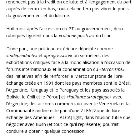
renoncent pas à la tradition de lutte et à l’engagement du parti
auprès de ceux d’en-bas, tout cela ne fera pas vibrer le pouls
du gouvernement et du lulisme.
Huit mois après l’accession du PT au gouvernement, deux
rubriques figurent dans la
«colonne positive»
du bilan.
D’une part, une politique extérieure dépeinte comme
«indépendante»
et
«progressiste»
où se mêlent: des
exhortations critiques face à la mondialisation à l’occasion de
forums internationaux et la condamnation du
«terrorisme»
;
des initiatives afin de renforcer le Mercosur [zone de libre-
échange créée en 1991 dont les pays membres sont le Brésil,
l’Argentine, l’Uruguay et le Paraguay et les pays associés la
Bolivie, le Chili et le Pérou] et
«l’alliance stratégique»
avec
l’Argentine; des accords commerciaux avec le Venezuela et la
Communauté andine et le pari d’une ZLEA [Zone de libre-
échange des Amériques – ALCA] light, dans l’illusion futile que
négocier avec Bush (et tout ce qu’il représente) pourrait
conduire à obtenir quelque concession.