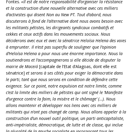
Fontes.
«Il est de notre responsabilité d’organiser la résistance
et la construction d’une nouvelle alternative avec ces milliers
d’activistes qui disent Non au New PT. Tout d’abord, nous
discuterons à fond de l’alternative dont nous avons besoin avec
les militants pétistes, les dirigeants syndicaux combatifs et
cekkes et ceux actifs dans les mouvements sociaux. Nous
déciderons avec eux et avec la sénatrice Heloísa Helena des voies
à emprunter. Il n’est pas superflu de souligner que l’opinion
d’Heloísa Helena a pour nous une énorme importance. Nous la
soutiendrons et l’accompagnerons si elle décide de disputer la
mairie de Maceió
[capitale de l’Etat d’Alagoas, dont elle est
sénatrice]
et serons à ses côtés pour exiger la démocratie dans
le parti, tant que nous serons en condition de défendre cette
exigence. Sur ce point, notre expulsion est notre limite, comme
c’est la limite des milliers de pétistes qui ont signé le ‘Manifeste
d’urgence contre la faim, la misère et le chômage’ (…). Nous
allons maintenir et développer nos liens avec ces milliers de
militants qui n’ont pas changé de camp. Nous allons appeler à la
construction d’un nouvel outil politique, un parti anticapitaliste,
anti-impérialiste, démocratique, de lutte et de classe, qui inclue
la pluralité de la gauche socialiste en incorporant tous les