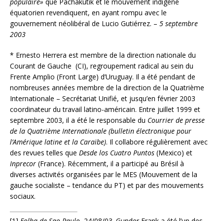
populaire»
que Pachakutik et le mouvement indigène
équatorien revendiquent, en ayant rompu avec le
gouvernement néolibéral de Lucio Gutiérrez. –
5 septembre
2003
* Ernesto Herrera est membre de la direction nationale du
Courant de Gauche (CI), regroupement radical au sein du
Frente Amplio (Front Large) d’Uruguay. Il a été pendant de
nombreuses années membre de la direction de la Quatrième
Internationale – Secrétariat Unifié, et jusqu’en février 2003
coordinateur du travail latino-américain. Entre juillet 1999 et
septembre 2003, il a été le responsable du
Courrier de presse
de la Quatrième Internationale (bulletin électronique pour
l’Amérique latine et la Caraïbe)
. Il collabore régulièrement avec
des revues telles que
Desde los Cuatro Puntos
(Mexico) et
Inprecor
(France). Récemment, il a participé au Brésil à
diverses activités organisées par le MES (Mouvement de la
gauche socialiste – tendance du PT) et par des mouvements
sociaux.
[1]
Folha de Sao Paulo
, 24/08/03. Gunder Frank a été l’un des