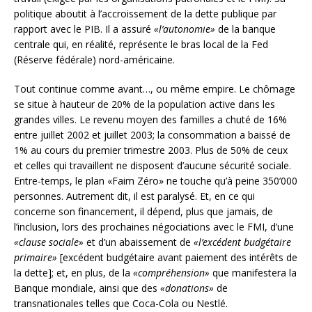
politique aboutit à l’accroissement de la dette publique par
rapport avec le PIB. Il a assuré
«l’autonomie»
de la banque
centrale qui, en réalité, représente le bras local de la Fed
(Réserve fédérale) nord-américaine.
Tout continue comme avant…, ou même empire. Le chômage
se situe à hauteur de 20% de la population active dans les
grandes villes. Le revenu moyen des familles a chuté de 16%
entre juillet 2002 et juillet 2003; la consommation a baissé de
1% au cours du premier trimestre 2003. Plus de 50% de ceux
et celles qui travaillent ne disposent d’aucune sécurité sociale.
Entre-temps, le plan «Faim Zéro» ne touche qu’à peine 350’000
personnes. Autrement dit, il est paralysé. Et, en ce qui
concerne son financement, il dépend, plus que jamais, de
l’inclusion, lors des prochaines négociations avec le FMI, d’une
«clause sociale»
et d’un abaissement de
«l’excédent budgétaire
primaire»
[excédent budgétaire avant paiement des intérêts de
la dette]; et, en plus, de la
«compréhension»
que manifestera la
Banque mondiale, ainsi que des
«donations»
de
transnationales telles que Coca-Cola ou Nestlé.