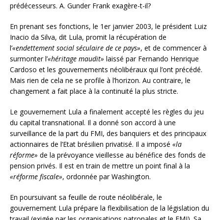
prédécesseurs. A. Gunder Frank exagère-t-il?
En prenant ses fonctions, le 1er janvier 2003, le président Luiz
Inacio da Silva, dit Lula, promit la récupération de
l’
«endettement social séculaire de ce pays»
, et de commencer à
surmonter l’
«héritage maudit»
laissé par Fernando Henrique
Cardoso et les gouvernements néolibéraux qui l’ont précédé.
Mais rien de cela ne se profile à l’horizon. Au contraire, le
changement a fait place à la continuité la plus stricte.
Le gouvernement Lula a finalement accepté les règles du jeu
du capital transnational. Il a donné son accord à une
surveillance de la part du FMI, des banquiers et des principaux
actionnaires de l’Etat brésilien privatisé. Il a imposé
«la
réforme»
de la prévoyance vieillesse au bénéfice des fonds de
pension privés. Il est en train de mettre un point final à la
«réforme fiscale»
, ordonnée par Washington.
En poursuivant sa feuille de route néolibérale, le
gouvernement Lula prépare la flexibilisation de la législation du
travail (exigée par les organisations patronales et le FMI). Sa