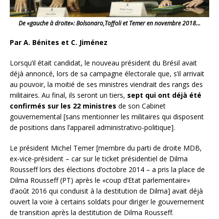
De «gauche à droite»: Bolsonaro,Toffoli et Temer en novembre 2018…
Par A. Bénites et C. Jiménez
Lorsqu’il était candidat, le nouveau président du Brésil avait
déjà annoncé, lors de sa campagne électorale que, s’il arrivait
au pouvoir, la moitié de ses ministres viendrait des rangs des
militaires. Au final, ils seront un tiers,
sept qui ont déjà été
confirmés sur les 22
ministres
de son Cabinet
gouvernemental [sans mentionner les militaires qui disposent
de positions dans l’appareil administrativo-politique].
Le président Michel Temer [membre du parti de droite MDB,
ex-vice-président – car sur le ticket présidentiel de Dilma
Rousseff lors
des élections d’octobre 2014 – a pris la place de
Dilma Rousseff (PT) après le «coup d’Etat parlementaire»
d’août 2016 qui conduisit à la destitution de Dilma] avait déjà
ouvert la voie à certains soldats pour diriger le gouvernement
de transition après la destitution de Dilma Rousseff.