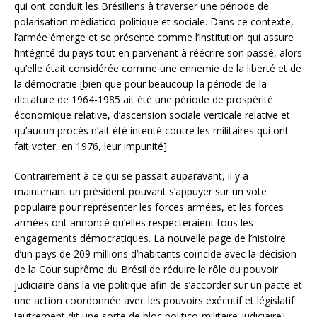
qui ont conduit les Brésiliens à traverser une période de
polarisation médiatico-politique et sociale. Dans ce contexte,
l’armée émerge et se présente comme l’institution qui assure
l’intégrité du pays tout en parvenant à réécrire son passé, alors
qu’elle était considérée comme une ennemie de la liberté et de
la démocratie [bien que pour beaucoup la période de la
dictature de 1964-1985 ait été une période de prospérité
économique relative, d’ascension sociale verticale relative et
qu’aucun procès n’ait été intenté contre les militaires qui ont
fait voter, en 1976, leur impunité].
Contrairement à ce qui se passait auparavant, il y a
maintenant un président pouvant s’appuyer sur un vote
populaire pour représenter les forces armées, et les forces
armées ont annoncé qu’elles respecteraient tous les
engagements démocratiques. La nouvelle page de l’histoire
d’un pays de 209 millions d’habitants coïncide avec la décision
de la Cour suprême du Brésil de réduire le rôle du pouvoir
judiciaire dans la vie politique afin de s’accorder sur un pacte et
une action coordonnée avec les pouvoirs exécutif et législatif
[autrement dit une sorte de bloc politico-militaire-judiciaire]