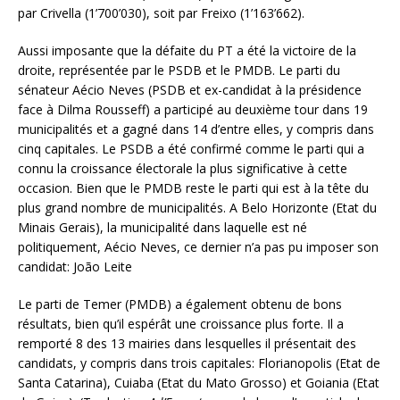
par Crivella (1’700’030), soit par Freixo (1’163’662).
Aussi imposante que la défaite du PT a été la victoire de la
droite, représentée par le PSDB et le PMDB. Le parti du
sénateur Aécio Neves (PSDB et ex-candidat à la présidence
face à Dilma Rousseff) a participé au deuxième tour dans 19
municipalités et a gagné dans 14 d’entre elles, y compris dans
cinq capitales. Le PSDB a été confirmé comme le parti qui a
connu la croissance électorale la plus significative à cette
occasion. Bien que le PMDB reste le parti qui est à la tête du
plus grand nombre de municipalités. A Belo Horizonte (Etat du
Minais Gerais), la municipalité dans laquelle est né
politiquement, Aécio Neves, ce dernier n’a pas pu imposer son
candidat: João Leite
Le parti de Temer (PMDB) a également obtenu de bons
résultats, bien qu’il espérât une croissance plus forte. Il a
remporté 8 des 13 mairies dans lesquelles il présentait des
candidats, y compris dans trois capitales: Florianopolis (Etat de
Santa Catarina), Cuiaba (Etat du Mato Grosso) et Goiania (Etat