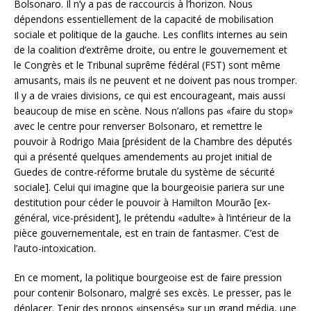
Bolsonaro. Il n’y a pas de raccourcis à l’horizon. Nous
dépendons essentiellement de la capacité de mobilisation
sociale et politique de la gauche. Les conflits internes au sein
de la coalition d’extrême droite, ou entre le gouvernement et
le Congrès et le Tribunal suprême fédéral (FST) sont même
amusants, mais ils ne peuvent et ne doivent pas nous tromper.
Il y a de vraies divisions, ce qui est encourageant, mais aussi
beaucoup de mise en scène. Nous n’allons pas «faire du stop»
avec le centre pour renverser Bolsonaro, et remettre le
pouvoir à Rodrigo Maia [président de la Chambre des députés
qui a présenté quelques amendements au projet initial de
Guedes de contre-réforme brutale du système de sécurité
sociale]. Celui qui imagine que la bourgeoisie pariera sur une
destitution pour céder le pouvoir à Hamilton Mourão [ex-
général, vice-président], le prétendu «adulte» à l’intérieur de la
pièce gouvernementale, est en train de fantasmer. C’est de
l’auto-intoxication.
En ce moment, la politique bourgeoise est de faire pression
pour contenir Bolsonaro, malgré ses excès. Le presser, pas le
déplacer. Tenir des propos «insensés» sur un grand média, une