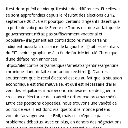
Il est donc puéril de nier qu’il existe des différences. Et celles-ci
se sont approfondies depuis le résultat des élections du 12
septembre 2021. C’est pourquoi certains dirigeants disent que
la perte de voix pour le Frente de Todos est due au fait que le
gouvernement n’était pas suffisamment «national et
populaire» (l’argument est contradictoire; mais certains
indiquent aussi la croissance de la gauche – [soit les résultats
du FIT : voir le graphique à la fin de l’article intitulé Chronique
d’une défaite non annoncée
https://alencontre.org/ameriques/amelat/argentine/argentine-
chronique-dune-defaite-non-annoncee.html ]). D’autres
soutiennent que le recul électoral est du au fait que la situation
économique est très mauvaise, et qu’il est nécessaire d’aller
vers des «équilibres macroéconomiques» (et de désigner la
croissance électorale de la «droite orthodoxe pro-marché»).
Entre ces positions opposées, nous trouvons une variété de
points de vue. Il est donc vrai que tout le monde prétend
vouloir s’arranger avec le FMI, mais cela n’épuise pas les
problèmes débattus. Avec en plus, en dehors des négociations