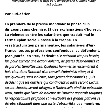
Manifestation devant le siège de la compagnie Air France à Roissy,
le 5 octobre
Par Sud-aérien
En première de la presse mondiale: la photo d’un
dirigeant sans chemise. Et des exclamations d’horreur.
La violence contre les salarié·e·s que traduit mal le
terme «plan social» passe à la trappe. En
«restructuration permanente», les salarié·e·s d’Air-
France, toutes professions confondues, se défendent.
Jean Jaurès, en 1906, écrivait:
«Le patronat n’a pas besoin,
lui, pour exercer une action violente, de gestes désordonnés et
de paroles tumultueuses. Quelques hommes se rassemblent à
huis clos, dans l’intimité d’un conseil d’administration, et à
quelques-uns, sans violence, sans gestes désordonnés (…) ils
décident que les ouvriers qui continuent la lutte seront exclus,
seront chassés, seront désignés à l’universelle vindicte patronale.
Ainsi, tandis que l’acte de violence de l’ouvrier apparaît toujours,
la responsabilité profonde et meurtrière des grands patrons se
dérobe, s’évanouit dans une sorte d’obscurité.»
Les membres