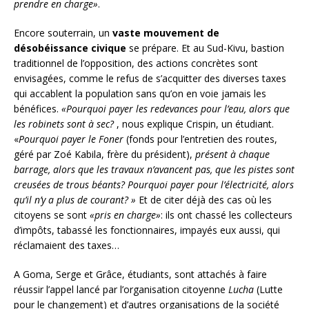
prendre en charge»
.
Encore souterrain, un
vaste mouvement de
désobéissance civique
se prépare. Et au Sud-Kivu, bastion
traditionnel de l’opposition, des actions concrètes sont
envisagées, comme le refus de s’acquitter des diverses taxes
qui accablent la population sans qu’on en voie jamais les
bénéfices.
«Pourquoi payer les redevances pour l’eau, alors que
les robinets sont à sec?
, nous explique Crispin, un étudiant.
«
Pourquoi payer le Foner
(fonds pour l’entretien des routes,
géré par Zoé Kabila, frère du président),
présent à chaque
barrage, alors que les travaux n’avancent pas, que les pistes sont
creusées de trous béants? Pourquoi payer pour l’électricité, alors
qu’il n’y a plus de courant? »
Et de citer déjà des cas où les
citoyens se sont
«pris en charge»
: ils ont chassé les collecteurs
d’impôts, tabassé les fonctionnaires, impayés eux aussi, qui
réclamaient des taxes…
A Goma, Serge et Grâce, étudiants, sont attachés à faire
réussir l’appel lancé par l’organisation citoyenne
Lucha
(Lutte
pour le changement) et d’autres organisations de la société