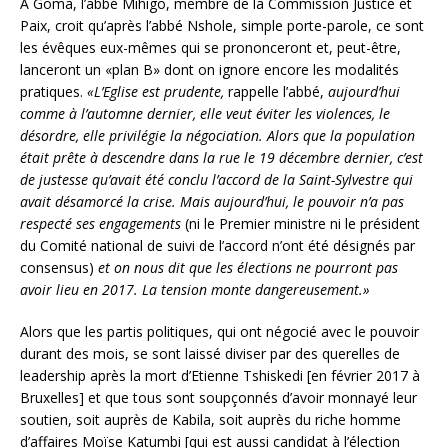
A Goma, l’abbé Mihigo, membre de la Commission Justice et
Paix, croit qu’après l’abbé Nshole, simple porte-parole, ce sont
les évêques eux-mêmes qui se prononceront et, peut-être,
lanceront un «plan B» dont on ignore encore les modalités
pratiques.
«L’Eglise est prudente,
rappelle l’abbé,
aujourd’hui
comme à l’automne dernier, elle veut éviter les violences, le
désordre, elle privilégie la négociation. Alors que la population
était prête à descendre dans la rue le 19 décembre dernier, c’est
de justesse qu’avait été conclu l’accord de la Saint-Sylvestre qui
avait désamorcé la crise. Mais aujourd’hui, le pouvoir n’a pas
respecté ses engagements
(ni le Premier ministre ni le président
du Comité national de suivi de l’accord n’ont été désignés par
consensus)
et on nous dit que les élections ne pourront pas
avoir lieu en 2017. La tension monte dangereusement.»
Alors que les partis politiques, qui ont négocié avec le pouvoir
durant des mois, se sont laissé diviser par des querelles de
leadership après la mort d’Etienne Tshiskedi [en février 2017 à
Bruxelles] et que tous sont soupçonnés d’avoir monnayé leur
soutien, soit auprès de Kabila, soit auprès du riche homme
d’affaires Moïse Katumbi [qui est aussi candidat à l’élection