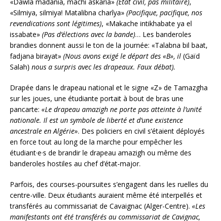
«Dawla madania, machi askaria»
(Etat civil, pas militaire)
,
«Silmiya, silmiya! Matalibna charîya»
(Pacifique, pacifique, nos
revendications sont légitimes)
, «Makache intikhabate ya el
issabate»
(Pas d’élections avec la bande)
… Les banderoles
brandies donnent aussi le ton de la journée: «Talabna bil baat,
fadjana birayat»
(Nous avons exigé le départ des «B»,
il
(Gaïd
Salah)
nous a surpris avec les drapeaux. Faux débat).
Drapée dans le drapeau national et le signe «Z» de Tamazgha
sur les joues, une étudiante portait à bout de bras une
pancarte:
«Le drapeau amazigh ne porte pas atteinte à l’unité
nationale. Il est un symbole de liberté et d’une existence
ancestrale en Algérie»
. Des policiers en civil s’étaient déployés
en force tout au long de la marche pour empêcher les
étudiant·e·s de brandir le drapeau amazigh ou même des
banderoles hostiles au chef d’état-major.
Parfois, des courses-poursuites s’engagent dans les ruelles du
centre-ville. Deux étudiants auraient même été interpellés et
transférés au commissariat de Cavaignac (Alger-Centre).
«Les
manifestants ont été transférés au commissariat de Cavignac,