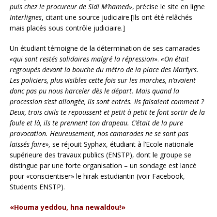
puis chez le procureur de Sidi M’hamed»
, précise le site en ligne
Interlignes
, citant une source judiciaire.[Ils ont été relâchés
mais placés sous contrôle judiciaire.]
Un étudiant témoigne de la détermination de ses camarades
«qui sont restés solidaires malgré la répression
».
«On était
regroupés devant la bouche du métro de la place des Martyrs.
Les policiers, plus visibles cette fois sur les marches, n’avaient
donc pas pu nous harceler dès le départ. Mais quand la
procession s’est allongée, ils sont entrés. Ils faisaient comment ?
Deux, trois civils te repoussent et petit à petit te font sortir de la
foule et là, ils te prennent ton drapeau. C’était de la pure
provocation. Heureusement, nos camarades ne se sont pas
laissés faire»,
se réjouit Syphax, étudiant à l’Ecole nationale
supérieure des travaux publics (ENSTP), dont le groupe se
distingue par une forte organisation – un sondage est lancé
pour «conscientiser» le hirak estudiantin (voir Facebook,
Students ENSTP).
«Houma yeddou, hna newaldou!»