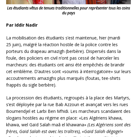
Les étudiants vêtus de tenues traditionnelles pour représenter tous les coins
du pays
Par Iddir Nadir
La mobilisation des étudiants s’est maintenue, hier (mardi
25 juin), malgré la réaction hostile de la police contre les
porteurs du drapeau amazigh (berbère). Dispersés dans la
foule, des policiers en civil n’ont pas cessé de harceler les
marcheurs: des étudiants ont ainsi été empêchés de brandir
cet emblème. D’autres sont «soumis à interrogatoire» sur leurs
accoutrements amazighs plus marqués (foutas, tee-shirts
frappés du sigle berbère).
La procession des étudiants, regroupés à la place des Martyrs,
s’est déployée par la rue Bab Azzoun et avançait vers les rues
Boumendjel et Larbi Ben M’hidi. Les marcheurs scandaient des
slogans hostiles au régime en place: «Les Algériens khawa,
khawa, wel Gaïd Salah maâ el khawana»
(Les Algériens sont des
frères, Gaïd Salah est avec les traîtres),
«Gaïd Salah dégage!»