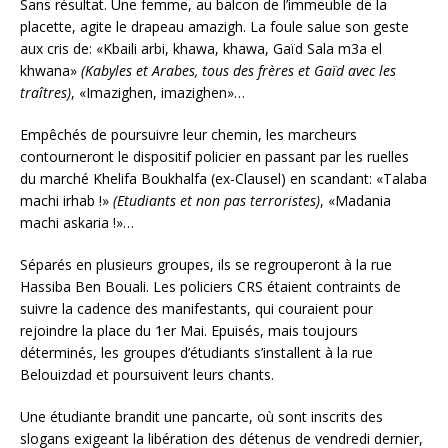
Sans résultat. Une femme, au balcon de l’immeuble de la
placette, agite le drapeau amazigh. La foule salue son geste
aux cris de: «Kbaili arbi, khawa, khawa, Gaïd Sala m3a el
khwana»
(Kabyles et Arabes, tous des frères et Gaïd avec les
traîtres)
, «Imazighen, imazighen»…
Empêchés de poursuivre leur chemin, les marcheurs
contourneront le dispositif policier en passant par les ruelles
du marché Khelifa Boukhalfa (ex-Clausel) en scandant: «Talaba
machi irhab !»
(Etudiants et non pas terroristes)
, «Madania
machi askaria !»…
Séparés en plusieurs groupes, ils se regrouperont à la rue
Hassiba Ben Bouali. Les policiers CRS étaient contraints de
suivre la cadence des manifestants, qui couraient pour
rejoindre la place du 1er Mai. Epuisés, mais toujours
déterminés, les groupes d’étudiants s’installent à la rue
Belouizdad et poursuivent leurs chants.
Une étudiante brandit une pancarte, où sont inscrits des
slogans exigeant la libération des détenus de vendredi dernier,