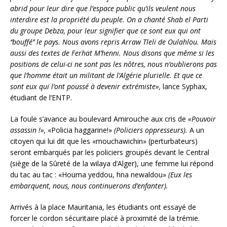
abrid pour leur dire que l’espace public qu’ils veulent nous
interdire est la propriété du peuple. On a chanté Shab el Parti
du groupe Debza, pour leur signifier que ce sont eux qui ont
‘‘bouffé’’ le pays. Nous avons repris Arraw Tleli de Oulahlou. Mais
aussi des textes de Ferhat M’henni. Nous disons que même si les
positions de celui-ci ne sont pas les nôtres, nous n’oublierons pas
que l’homme était un militant de l’Algérie plurielle. Et que ce
sont eux qui l’ont poussé à devenir extrémiste»,
lance Syphax,
étudiant de l’ENTP.
La foule s’avance au boulevard Amirouche aux cris de
«Pouvoir
assassin !»,
«Policia haggarine!»
(Policiers oppresseurs).
A un
citoyen qui lui dit que les «mouchawichin» (perturbateurs)
seront embarqués par les policiers groupés devant le Central
(siège de la Sûreté de la wilaya d’Alger), une femme lui répond
du tac au tac : «Houma yeddou, hna newaldou»
(Eux les
embarquent, nous, nous continuerons d’enfanter).
Arrivés à la place Mauritania, les étudiants ont essayé de
forcer le cordon sécuritaire placé à proximité de la trémie.