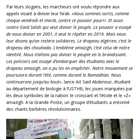
Par leurs slogans, les marcheurs ont voulu répondre aux
appels visant à diviser leur hirak.
«Nous sommes sortis, comme
chaque vendredi et mardi, contre ce pouvoir pourri. Et aussi
contre Gaïd Salah qui veut diviser le peuple. Le pouvoir a essayé
de nous diviser en 2001, il veut le répéter en 2019. Mais nous
leur disons qu’on restera solidaires. Le drapeau algérien, c’est le
drapeau des chouhada. L’emblème amazigh, c’est celui de notre
identité. Nous n’allons pas diviser le peuple en le brandissant.
Les policiers ont essayé d’embarquer des étudiants avec le
drapeau amazigh, on a pu les en empêcher. Notre mouvement se
poursuivra durant l’été, comme durant le Ramadhan. Nous
continuerons jusqu’au bout»
, lance Aït Said Abdenour, étudiant
au département de biologie à l’USTHB, les joues marquées par
les deux symboles de la nation: le croissant et l’étoile et le «Z»
amazigh. A la Grande-Poste, un groupe d’étudiants a entonné
des chants berbères révolutionnaires.