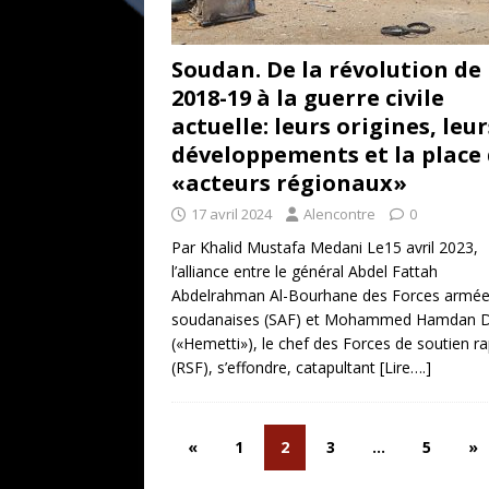
Soudan. De la révolution de
2018-19 à la guerre civile
actuelle: leurs origines, leur
développements et la place
«acteurs régionaux»
17 avril 2024
Alencontre
0
Par Khalid Mustafa Medani Le15 avril 2023,
l’alliance entre le général Abdel Fattah
Abdelrahman Al-Bourhane des Forces armé
soudanaises (SAF) et Mohammed Hamdan 
(«Hemetti»), le chef des Forces de soutien r
(RSF), s’effondre, catapultant
[Lire….]
«
1
2
3
…
5
»