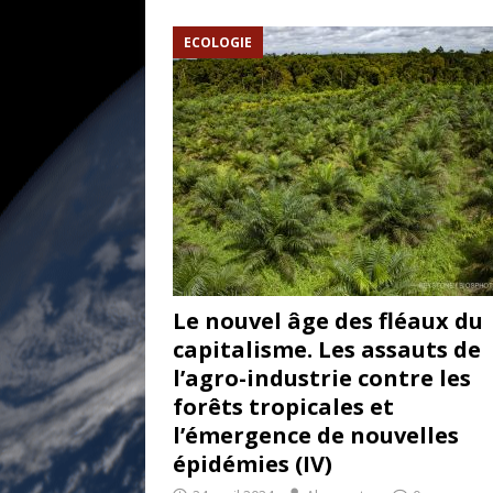
[ 17 juillet 2026 ]
«Le discours de T
ECOLOGIE
goût… et une menace»
ETATS-U
[ 17 juillet 2026 ]
Iran. Le retour de
[ 14 juin 2020 ]
Brésil. Les vies noi
* LA UNE
Le nouvel âge des fléaux du
capitalisme. Les assauts de
l’agro-industrie contre les
forêts tropicales et
l’émergence de nouvelles
épidémies (IV)