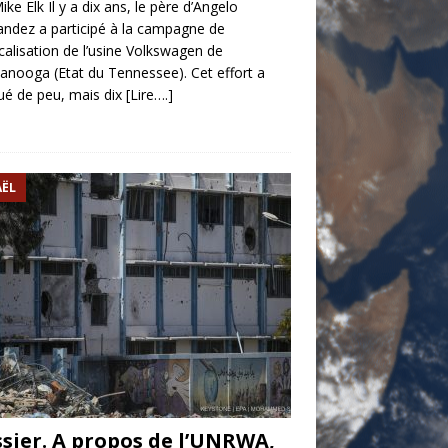
ike Elk Il y a dix ans, le père d’Angelo
ndez a participé à la campagne de
calisation de l’usine Volkswagen de
anooga (Etat du Tennessee). Cet effort a
é de peu, mais dix
[Lire….]
AËL
sier. A propos de l’UNRWA,