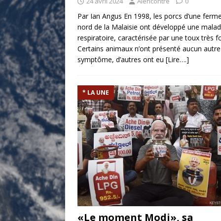
24 avril 2024
Alencontre
0
Par Ian Angus En 1998, les porcs d’une ferm
nord de la Malaisie ont développé une malad
respiratoire, caractérisée par une toux très fo
Certains animaux n’ont présenté aucun autre
symptôme, d’autres ont eu
[Lire….]
* LA UNE
«Le moment Modi», sa