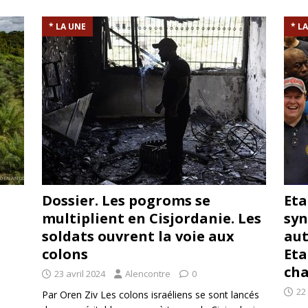
rump sur la “fraude électorale” était une blague de mauvais
* LA UNE
* L
NIS
 l’option militaire
ETATS-UNIS
res comptent: l’urgence de la démilitarisation de la Police militaire
Dossier. Les pogroms se
Eta
multiplient en Cisjordanie. Les
syn
soldats ouvrent la voie aux
aut
colons
Eta
cha
23 avril 2024
Alencontre
0
22 
Par Oren Ziv Les colons israéliens se sont lancés