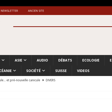
NEWSLETTER
ANCIEN SITE
S
ASIE
AUDIO
DÉBATS
ECOLOGIE
CÉANIE
SOCIÉTÉ
SUISSE
VIDEOS
ule… et pré-nouvelle canicule
DIVERS
Dossier. «Le message de Makerfield» (1)
GRANDE-BRETAGNE
 «Accentuation du nettoyage ethnique en Cisjordanie et à Gaza
ISRAËL