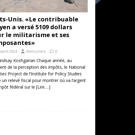
ts-Unis. «Le contribuable
en a versé 5109 dollars
r le militarisme et ses
mposantes»
avril 2024
Alencontre
0
indsay Koshgarian Chaque année, au
t de la perception des impôts, le National
ties Project de l’Institute for Policy Studies
e un relevé fiscal pour montrer où va l’argent
impôt fédéral sur le
[Lire….]