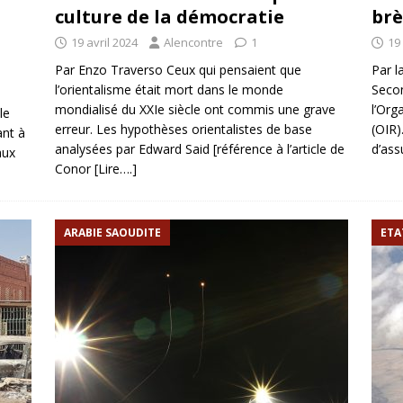
culture de la démocratie
brè
19 avril 2024
Alencontre
1
19 
Par Enzo Traverso Ceux qui pensaient que
Par l
l’orientalisme était mort dans le monde
Secon
mondialisé du XXIe siècle ont commis une grave
l’Org
le
erreur. Les hypothèses orientalistes de base
(OIR)
ant à
analysées par Edward Said [référence à l’article de
d’ass
aux
Conor
[Lire….]
ARABIE SAOUDITE
ETA