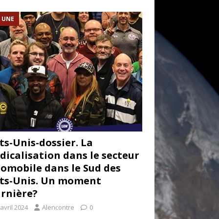
A UNE
ts-Unis-dossier. La
dicalisation dans le secteur
omobile dans le Sud des
ts-Unis. Un moment
rnière?
avril 2024
Alencontre
0