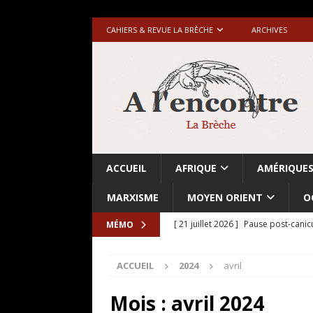
CAHIERS & REVUE LA BRÈCHE
ARCHIVES
ACCUEIL
AFRIQUE
AMÉRIQUE
MARXISME
MOYEN ORIENT
O
[ 21 juillet 2026 ]
Pause post-canic
MÉMO
[ 20 juillet 2026 ]
Grande-Bretagne-
ACCUEIL
2024
avril
[ 18 juillet 2026 ]
Israël-Palestine.
avant les élections du 27 octobre»
Mois :
avril 2024