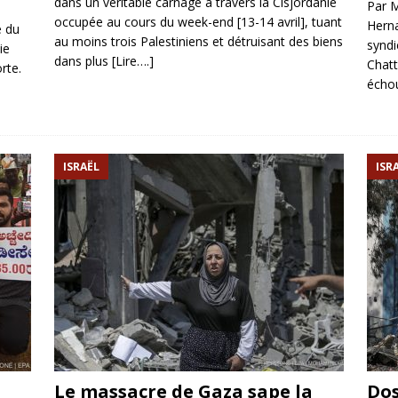
dans un véritable carnage à travers la Cisjordanie
Par M
occupée au cours du week-end [13-14 avril], tuant
Herna
e du
au moins trois Palestiniens et détruisant des biens
syndi
ie
dans plus
[Lire….]
Chatt
rte.
échou
ISRAËL
ISR
Le massacre de Gaza sape la
Dos