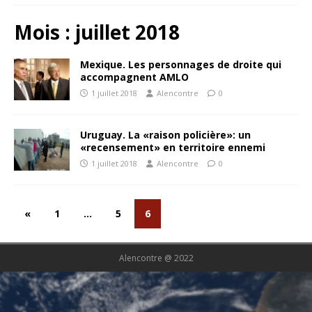
Mois :
juillet 2018
Mexique. Les personnages de droite qui
accompagnent AMLO
1 juillet 2018
Alencontre
0
Uruguay. La «raison policière»: un
«recensement» en territoire ennemi
1 juillet 2018
Alencontre
0
«
1
…
5
6
Alencontre @ 2022