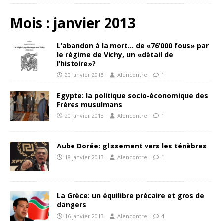
Mois :
janvier 2013
L’abandon à la mort… de «76’000 fous» par
le régime de Vichy, un «détail de
l’histoire»?
20 janvier 2013
Alencontre
1
Egypte: la politique socio-économique des
Frères musulmans
20 janvier 2013
Alencontre
1
Aube Dorée: glissement vers les ténèbres
18 janvier 2013
Alencontre
1
La Grèce: un équilibre précaire et gros de
dangers
16 janvier 2013
Alencontre
4