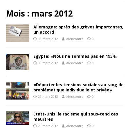
Mois :
mars 2012
Allemagne: après des grèves importantes,
un accord
31 mars 2012
Alencontre
0
Egypte: «Nous ne sommes pas en 1954»
30 mars 2012
Alencontre
0
«Déporter les tensions sociales au rang de
problématique individuelle et privée»
29 mars 2012
Alencontre
0
Etats-Unis: le racisme qui sous-tend ces
meurtres
29 mars 2012
Alencontre
0