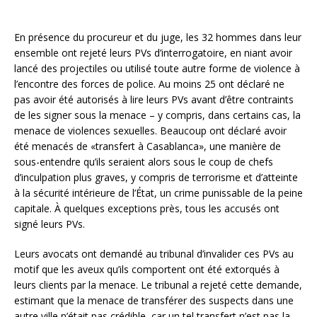
En présence du procureur et du juge, les 32 hommes dans leur
ensemble ont rejeté leurs PVs d’interrogatoire, en niant avoir
lancé des projectiles ou utilisé toute autre forme de violence à
l’encontre des forces de police. Au moins 25 ont déclaré ne
pas avoir été autorisés à lire leurs PVs avant d’être contraints
de les signer sous la menace – y compris, dans certains cas, la
menace de violences sexuelles. Beaucoup ont déclaré avoir
été menacés de «transfert à Casablanca», une manière de
sous-entendre qu’ils seraient alors sous le coup de chefs
d’inculpation plus graves, y compris de terrorisme et d’atteinte
à la sécurité intérieure de l’État, un crime punissable de la peine
capitale. À quelques exceptions près, tous les accusés ont
signé leurs PVs.
Leurs avocats ont demandé au tribunal d’invalider ces PVs au
motif que les aveux qu’ils comportent ont été extorqués à
leurs clients par la menace. Le tribunal a rejeté cette demande,
estimant que la menace de transférer des suspects dans une
autre ville n’était pas crédible, car un tel transfert n’est pas la