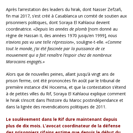
Après l’arrestation des leaders du hirak, dont Nasser Zefzafi,
fin mai 2017, s’est créé à Casablanca un comité de soutien aux
prisonniers politiques, dont Soraya El Kahlaoui devient
coordinatrice.
«Depuis les années de plomb
[nom donné au
règne de Hassan II, des années 1970 jusqu’en 1999]
, nous
n’avions pas vu une telle répression»
, souligne-t-elle.
«Comme
tout le monde, j’ai été fascinée par la puissance de ce
mouvement qui a fait renaître l’espoir chez de nombreux
Marocains engagés.»
Alors que de nouvelles peines, allant jusqu’à vingt ans de
prison ferme, ont été prononcées fin août par le tribunal de
première instance d’Al Hoceima, et que la contestation s’étend
à de petites villes du Rif, Soraya El Kahlaoui explique comment
le hirak s’inscrit dans l’histoire du Maroc postindépendance et
dans la lignée des revendications politiques de 2011.
Le soulèvement dans le Rif dure maintenant depuis
plus de dix mois. L’avocat coordinateur de la défense
des prisonniers rifains estime que depuis le début du