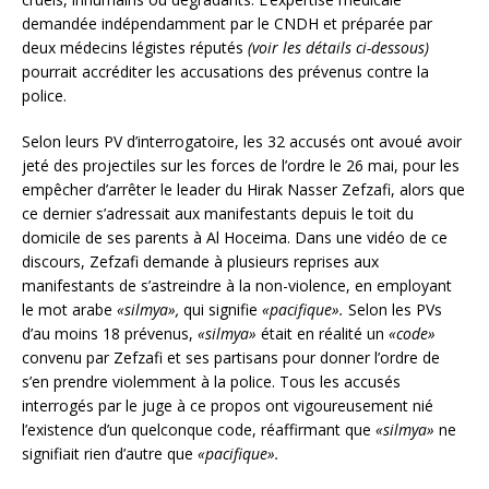
demandée indépendamment par le CNDH et préparée par
deux médecins légistes réputés
(voir les détails ci-dessous)
pourrait accréditer les accusations des prévenus contre la
police.
Selon leurs PV d’interrogatoire, les 32 accusés ont avoué avoir
jeté des projectiles sur les forces de l’ordre le 26 mai, pour les
empêcher d’arrêter le leader du Hirak Nasser Zefzafi, alors que
ce dernier s’adressait aux manifestants depuis le toit du
domicile de ses parents à Al Hoceima. Dans une vidéo de ce
discours, Zefzafi demande à plusieurs reprises aux
manifestants de s’astreindre à la non-violence, en employant
le mot arabe
«silmya»,
qui signifie
«pacifique».
Selon les PVs
d’au moins 18 prévenus,
«silmya»
était en réalité un
«code»
convenu par Zefzafi et ses partisans pour donner l’ordre de
s’en prendre violemment à la police. Tous les accusés
interrogés par le juge à ce propos ont vigoureusement nié
l’existence d’un quelconque code, réaffirmant que
«silmya»
ne
signifiait rien d’autre que
«pacifique».