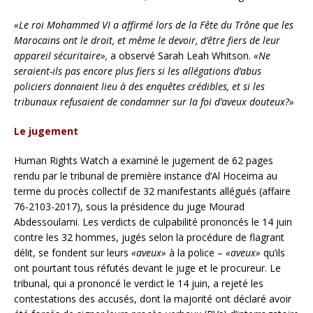
«Le roi Mohammed VI a affirmé lors de la Fête du Trône que les
Marocains ont le droit, et même le devoir, d’être fiers de leur
appareil sécuritaire»,
a observé Sarah Leah Whitson.
«Ne
seraient-ils pas encore plus fiers si les allégations d’abus
policiers donnaient lieu à des enquêtes crédibles, et si les
tribunaux refusaient de condamner sur la foi d’aveux douteux?»
Le jugement
Human Rights Watch a examiné le jugement de 62 pages
rendu par le tribunal de première instance d’Al Hoceima au
terme du procès collectif de 32 manifestants allégués (affaire
76-2103-2017), sous la présidence du juge Mourad
Abdessoulami. Les verdicts de culpabilité prononcés le 14 juin
contre les 32 hommes, jugés selon la procédure de flagrant
délit, se fondent sur leurs
«aveux»
à la police –
«aveux»
qu’ils
ont pourtant tous réfutés devant le juge et le procureur. Le
tribunal, qui a prononcé le verdict le 14 juin, a rejeté les
contestations des accusés, dont la majorité ont déclaré avoir