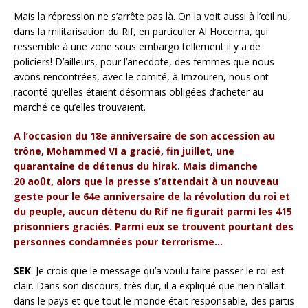
Mais la répression ne s’arrête pas là. On la voit aussi à l’œil nu,
dans la militarisation du Rif, en particulier Al Hoceima, qui
ressemble à une zone sous embargo tellement il y a de
policiers! D’ailleurs, pour l’anecdote, des femmes que nous
avons rencontrées, avec le comité, à Imzouren, nous ont
raconté qu’elles étaient désormais obligées d’acheter au
marché ce qu’elles trouvaient.
A l’occasion du 18
e
anniversaire de son accession au
trône, Mohammed VI a gracié, fin juillet, une
quarantaine de détenus du hirak. Mais dimanche
20 août, alors que la presse s’attendait à un nouveau
geste pour le 64
e
anniversaire de la révolution du roi et
du peuple, aucun détenu du Rif ne figurait parmi les 415
prisonniers graciés. Parmi eux se trouvent pourtant des
personnes condamnées pour terrorisme…
SEK
: Je crois que le message qu’a voulu faire passer le roi est
clair. Dans son discours, très dur, il a expliqué que rien n’allait
dans le pays et que tout le monde était responsable, des partis