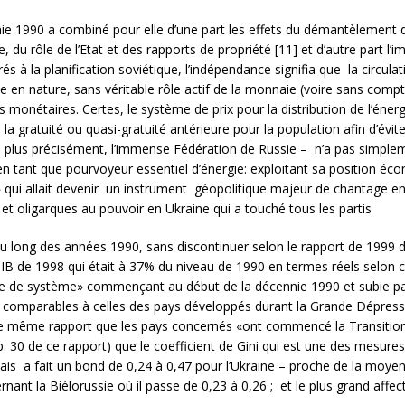
e 1990 a combiné pour elle d’une part les effets du démantèlement de
 du rôle de l’Etat et des rapports de propriété [11] et d’autre part l’i
 à la planification soviétique, l’indépen­dance signifia que la circula
e en nature, sans véritable rôle actif de la monnaie (voire sans comp
monétaires. Certes, le système de prix pour la distribution de l’éner
a gratuité ou quasi-gratuité antérieure pour la population afin d’évite
e – plus précisément, l’immense Fédération de Russie – n’a pas simpl
en tant que pourvoyeur essentiel d’énergie: exploitant sa position éc
 qui allait devenir un instrument géopolitique majeur de chantage e
 et oligarques au pouvoir en Ukraine qui a touché tous les partis
t au long des années 1990, sans discontinuer selon le rapport de 199
IB de 1998 qui était à 37% du niveau de 1990 en termes réels selon
rise de système» commençant au début de la décennie 1990 et subie pa
s, comparables à celles des pays développés durant la Grande Dépressi
 ce même rapport que les pays concernés «ont commencé la Transition 
p. 30 de ce rapport) que le coefficient de Gini qui est une des mesures
 a fait un bond de 0,24 à 0,47 pour l’Ukraine – proche de la moyenne 
nant la Biélorussie où il passe de 0,23 à 0,26 ; et le plus grand affec