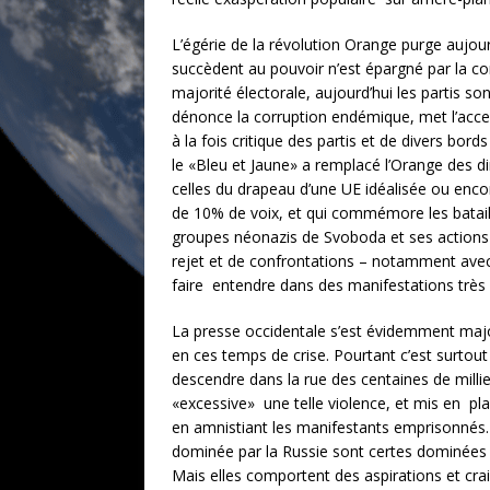
L’égérie de la révolution Orange purge aujour
succèdent au pouvoir n’est épargné par la cor
majorité électorale, aujourd’hui les partis so
dénonce la corruption endémique, met l’acce
à la fois critique des partis et de divers bo
le «Bleu et Jaune» a remplacé l’Orange des di
celles du drapeau d’une UE idéalisée ou enco
de 10% de voix, et qui commémore les bataill
groupes néonazis de Svoboda et ses actions p
rejet et de confrontations – notamment avec 
faire entendre dans des manifestations très a
La presse occidentale s’est évidemment majo
en ces temps de crise. Pourtant c’est surtout
descendre dans la rue des centaines de millie
«excessive» une telle violence, et mis en p
en amnistiant les manifestants emprisonnés. 
dominée par la Russie sont certes dominées p
Mais elles comportent des aspirations et cra