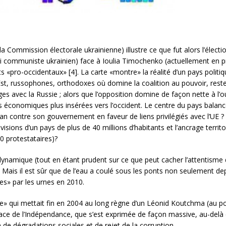
la Commission électorale ukrainienne) illustre ce que fut alors l’électio
rti communiste ukrainien) face à Ioulia Timochenko (actuellement en pris
its «pro-occidentaux» [4]. La carte «montre» la réalité d’un pays polit
 l’Est, russophones, orthodoxes où domine la coalition au pouvoir, re
es avec la Russie ; alors que l’opposition domine de façon nette à l’ou
és économiques plus insérées vers l’occident. Le centre du pays balanc
n contre son gouvernement en faveur de liens privilégiés avec l’UE ? 
isions d’un pays de plus de 40 millions d’habitants et l’ancrage territo
0 protestataires)?
n dynamique (tout en étant prudent sur ce que peut cacher l’attentisme
. Mais il est sûr que de l’eau a coulé sous les ponts non seulement d
ses» par les urnes en 2010.
ge» qui mettait fin en 2004 au long règne d’un Léonid Koutchma (au 
ace de l’Indépendance, que s’est exprimée de façon massive, au-delà 
 de dégradations sociales et de rejet de la corruption.