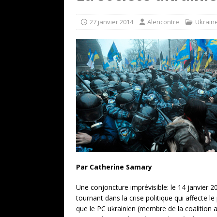
[ 17 juillet 2026 ]
«Le discours de T
goût… et une menace»
ETATS-U
27 janvier 2014
Alencontre
Ukrain
[ 17 juillet 2026 ]
Iran. Le retour de
[ 14 juin 2020 ]
Brésil. Les vies noi
* LA UNE
Par Catherine Samary
Une conjoncture imprévisible: le 14 janvier 
tournant dans la crise politique qui affecte
que le PC ukrainien (membre de la coalition 