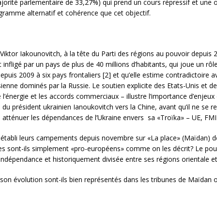
ajorité parlementaire de 33,27%) qui prend un cours répressif et une
gramme alternatif et cohérence que cet objectif.
iktor Iakounovitch, à la tête du Parti des régions au pouvoir depuis 2
 infligé par un pays de plus de 40 millions d’habitants, qui joue un rôl
 depuis 2009 à six pays frontaliers [2] et qu’elle estime contradictoir
asienne dominés par la Russie. Le soutien explicite des Etats-Unis et
de l’énergie et les accords commerciaux – illustre l’importance d’enj
l du président ukrainien Ianoukovitch vers la Chine, avant qu’il ne se 
 atténuer les dépendances de l’Ukraine envers sa «Troïka» – UE, FMI 
 établi leurs campements depuis novembre sur «La place» (Maïdan) de 
ises sont-ils simplement «pro-européens» comme on les décrit? Le pouvo
ndépendance et historiquement divisée entre ses régions orientale et
t son évolution sont-ils bien représentés dans les tribunes de Maïdan 