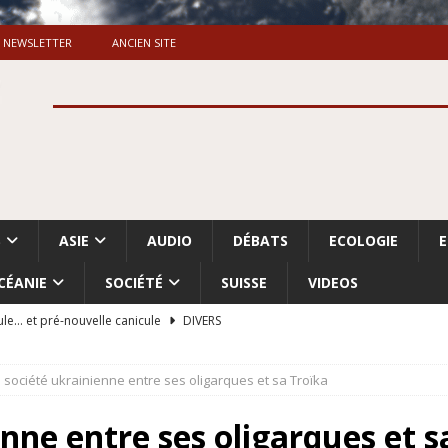
NEWSLETTER
ANCIEN SITE
S
ASIE
AUDIO
DÉBATS
ECOLOGIE
CÉANIE
SOCIÉTÉ
SUISSE
VIDEOS
ule… et pré-nouvelle canicule
DIVERS
Dossier. «Le message de Makerfield» (1)
GRANDE-BRETAGNE
 société ukrainienne entre ses oligarques et sa Troïka
 «Accentuation du nettoyage ethnique en Cisjordanie et à Gaza
ISRAËL
enne entre ses oligarques et s