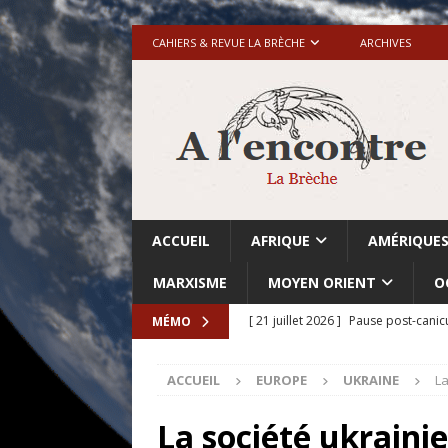
CAHIERS & REVUE LA BRÈCHE
ARCHIVES
ACCUEIL
AFRIQUE
AMÉRIQUE
MARXISME
MOYEN ORIENT
O
[ 21 juillet 2026 ]
Pause post-canic
MÉMO
[ 20 juillet 2026 ]
Grande-Bretagne-
ACCUEIL
EUROPE
UKRAINE
La
[ 18 juillet 2026 ]
Israël-Palestine.
avant les élections du 27 octobre»
La société ukraini