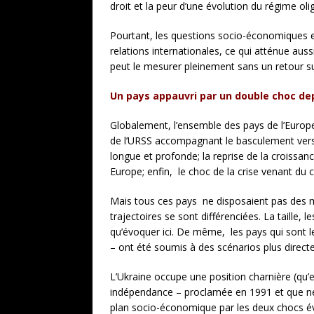
droit et la peur d’une évolution du régime oli
Pourtant, les questions socio-économiques e
relations internationales, ce qui atténue auss
peut le mesurer pleinement sans un retour sur
Un pays appauvri par un double choc de
Globalement, l’ensemble des pays de l’Europe 
de l’URSS accompagnant le basculement vers 
longue et profonde; la reprise de la croissan
Europe; enfin, le choc de la crise venant du 
Mais tous ces pays ne disposaient pas des
trajectoires se sont différenciées. La taille,
qu’évoquer ici. De même, les pays qui sont le 
– ont été soumis à des scénarios plus direct
L’Ukraine occupe une position charnière (qu’
indépendance – proclamée en 1991 et que ne
plan socio-économique par les deux chocs év