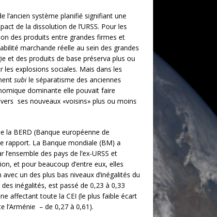
 l’ancien système planifié signifiant une
mpact de la dissolution de l’URSS. Pour les
tion des produits entre grandes firmes et
tabilité marchande réelle au sein des grandes
gie et des produits de base préserva plus ou
r les explosions sociales. Mais dans les
ement
subi
le séparatisme des anciennes
onomique dominante elle pouvait faire
nvers ses nouveaux «voisins» plus ou moins
9 de la BERD (Banque européenne de
 ce rapport. La Banque mondiale (BM) a
r l’ensemble des pays de l’ex-URSS et
on, et pour beaucoup d’entre eux, elles
avec un des plus bas niveaux d’inégalités du
 des inégalités, est passé de 0,23 à 0,33
affectant toute la CEI (le plus faible écart
te l’Arménie – de 0,27 à 0,61).