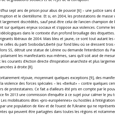
d’hui sept ans de prison pour abus de pouvoir [6] – une justice sans 
ruption et le clientélisme. Et si, en 2004, les protestations de masse 
nt largement discrédités, sauf peut-être celui de l’ancien champion de 
nt sur quelques enjeux sociaux et s’oppose aux violences. Comme les
rds idéologiques dans le contexte d’un profond brouillage des étiquette
rigeants libéraux de 2004. Mais bleu et jaune, ce sont tout autant les 
re celles du parti Svoboda/Liberté (sur fond bleu où se dressent trois
ons SS, détruit une statue de Lénine ou demande l’interdiction du P
olarisent les manifestants eux-mêmes, sans qu’il soit aisé de mesurer
les courants d’Action directe d’inspiration anarchiste et plus largem
ncrées à droite [8].
ritairement réjouie, moyennant quelques exceptions [9], des manifest
 la violence des forces spéciales – les «Berkut» – contre quelques cen
rs de protestataires. Ce fait a d’ailleurs été pris en compte par le po
lace fin 2013 une commission d’enquête à ce sujet pour calmer le jeu
Les mobilisations dites «pro-européennes» ou hostiles à l’intégratio
ar une population de Kiev et de l’ouest de l’Ukraine qui ne représent
intes qui peuvent être partagées dans toutes les régions et notamment 