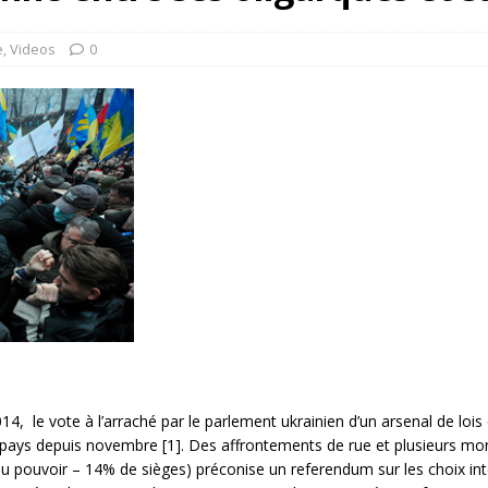
rump sur la “fraude électorale” était une blague de mauvais
NIS
e
,
Videos
0
 l’option militaire
ETATS-UNIS
res comptent: l’urgence de la démilitarisation de la Police militaire
2014, le vote à l’arraché par le parlement ukrainien d’un arsenal de l
 le pays depuis novembre [1]. Des affrontements de rue et plusieurs mo
au pouvoir – 14% de sièges) préconise un referendum sur les choix inte