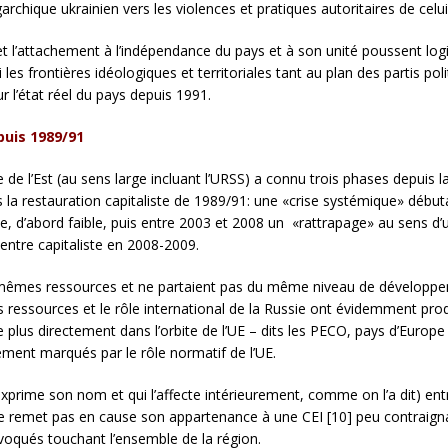
garchique ukrainien vers les violences et pratiques autoritaires de celu
t l’attachement à l’indépendance du pays et à son unité poussent log
i les frontières idéologiques et territoriales tant au plan des partis po
 l’état réel du pays depuis 1991.
puis 1989/91
de l’Est (au sens large incluant l’URSS) a connu trois phases depuis la
la restauration capitaliste de 1989/91: une «crise systémique» débu
ce, d’abord faible, puis entre 2003 et 2008 un «rattrapage» au sens d’u
centre capitaliste en 2008-2009.
 mêmes ressources et ne partaient pas du même niveau de développe
 les ressources et le rôle international de la Russie ont évidemment prod
plus directement dans l’orbite de l’UE – dits les PECO, pays d’Europe c
ement marqués par le rôle normatif de l’UE.
exprime son nom et qui l’affecte intérieurement, comme on l’a dit) e
 remet pas en cause son appartenance à une CEI [10] peu contraign
oqués touchant l’ensemble de la région.