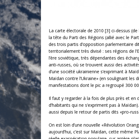
La carte électorale de 2010 [3] ci-dessus (de 
la tête du Parti des Régions (allié avec le Pa
des trois partis d’opposition parlementaire d
territorialement très divisé : ses régions de
l’ère soviétique, très dépendantes des échang
anti-russes, où se trouvent aussi des activit
d’une société ukrainienne s’exprimant à Maïda
Maïdan contre l’Ukraine» (en soulignant les div
manifestations dont le pic a regroupé 300 00
Il faut y regarder à la fois de plus près et e
d’habitants qui ne s’expriment pas à Maïdan)
aussi depuis le retour de partis dits «pro-rus
On est loin d’une nouvelle «Révolution Oran
aujourd’hui, c’est sur Maïdan, cette même Pl
réelle exaspération populaire sur arrière-plan