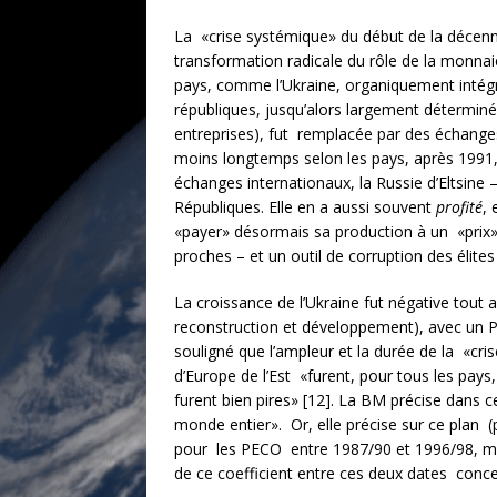
La «crise systémique» du début de la décenni
transformation radicale du rôle de la monnaie,
pays, comme l’Ukraine, organiquement intégrés
républiques, jusqu’alors largement déterminé
entreprises), fut remplacée par des échanges 
moins longtemps selon les pays, après 1991, l
échanges internationaux, la Russie d’Eltsin
Républiques. Elle en a aussi souvent
profité
, 
«payer» désormais sa production à un «prix»
proches – et un outil de corruption des élites
La croissance de l’Ukraine fut négative tou
reconstruction et développement), avec un P
souligné que l’ampleur et la durée de la «c
d’Europe de l’Est «furent, pour tous les pay
furent bien pires» [12]. La BM précise dans
monde entier». Or, elle précise sur ce plan (
pour les PECO entre 1987/90 et 1996/98, mais
de ce coefficient entre ces deux dates concer