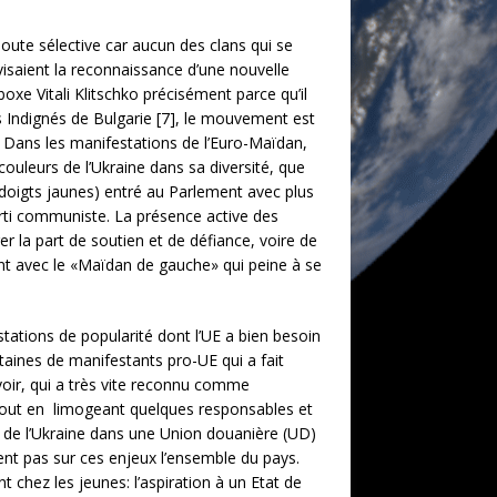
doute sélective car aucun des clans qui se
visaient la reconnaissance d’une nouvelle
boxe Vitali Klitschko précisément parce qu’il
 Indignés de Bulgarie [7], le mouvement est
s. Dans les manifestations de l’Euro-Maïdan,
couleurs de l’Ukraine dans sa diversité, que
 doigts jaunes) entré au Parlement avec plus
arti communiste. La présence active des
 la part de soutien et de défiance, voire de
ent avec le «Maïdan de gauche» qui peine à se
ations de popularité dont l’UE a bien besoin
taines de manifestants pro-UE qui a fait
uvoir, qui a très vite reconnu comme
 tout en limogeant quelques responsables et
n de l’Ukraine dans une Union douanière (UD)
ent pas sur ces enjeux l’ensemble du pays.
chez les jeunes: l’aspiration à un Etat de