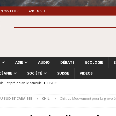
NEWSLETTER
ANCIEN SITE
S
ASIE
AUDIO
DÉBATS
ECOLOGIE
CÉANIE
SOCIÉTÉ
SUISSE
VIDEOS
ule… et pré-nouvelle canicule
DIVERS
Dossier. «Le message de Makerfield» (1)
GRANDE-BRETAGNE
U SUD ET CARAÏBES
CHILI
Chili. Le Mouvement pour la grève é
 «Accentuation du nettoyage ethnique en Cisjordanie et à Gaza
ISRAËL