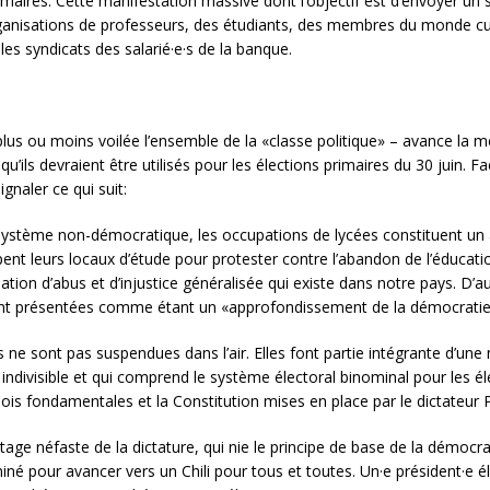
maires. Cette manifestation massive dont l’objectif est d’envoyer un si
anisations de professeurs, des étudiants, des membres du monde cultu
 les syndicats des salarié·e·s de la banque.
us ou moins voilée l’ensemble de la «classe politique» – avance la m
 qu’ils devraient être utilisés pour les élections primaires du 30 juin
gnaler ce qui suit:
stème non-démocratique, les occupations de lycées constituent un ac
ent leurs locaux d’étude pour protester contre l’abandon de l’éducati
uation d’abus et d’injustice généralisée qui existe dans notre pays. D’au
nt présentées comme étant un «approfondissement de la démocratie», il
s ne sont pas suspendues dans l’air. Elles font partie intégrante d’un
indivisible et qui comprend le système électoral binominal pour les é
 lois fondamentales et la Constitution mises en place par le dictateur
itage néfaste de la dictature, qui nie le principe de base de la démocr
miné pour avancer vers un Chili pour tous et toutes. Un·e président·e é