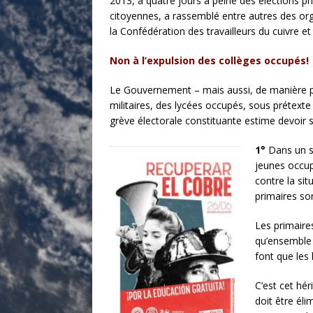
2013, à quatre jours à peine des élections pri
citoyennes, a rassemblé entre autres des org
la Confédération des travailleurs du cuivre et
Non à l’expulsion des collèges occupés!
Le Gouvernement – mais aussi, de manière pl
militaires, des lycées occupés, sous prétexte
grève électorale constituante estime devoir si
1°
Dans un sy
jeunes occup
contre la sit
primaires so
Les primaire
qu’ensemble 
font que les
C’est cet hér
doit être éli