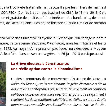
 de la HEC a été fraternellement accueillie par les milliers de manife
a CONFECH (Confédération des étudiant du Chili), le 13 mai 2013. Ce
laïque et gratuite de qualité, a été animée par des banderoles, des tra
res, de l’acteur Daniel Alcaino, de l’historien Sergio Grez et de membr
vement dans l’initiative citoyenne qui exige que l’on change le nom
tature, cette avenue, s’appelait
Providencia
, mais les militaires et l
 en 1973. Au moyen d’une pression pacifique, mais décidée, le Mouvem
lle a faite dans ce sens.». La grève du 26 juin 2013 participe aussi de
La Grève électorale Constituante:
une réelle option contre le binominalisme
Un des promoteurs de ce mouvement, l’historien de l’Universit
Radio del Mar
:
«Jusqu’à maintenant, la grève électorale a été
des citoyens et citoyennes qui sentent intuitivement ou comprenn
politique actuel de véritables possibilités pour que s’expriment 
rejettent les deux coalitions néolibérales. Celles-ci sont la Droit
maintenant camouflée sous l’appellation plus attractive de “Nou