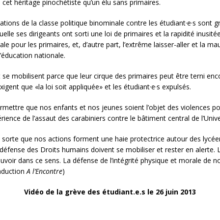
 cet héritage pinochétiste qu’un élu sans primaires.
tions de la classe politique binominale contre les étudiant·e·s sont gr
uelle ses dirigeants ont sorti une loi de primaires et la rapidité inusit
le pour les primaires, et, d’autre part, l’extrême laisser-aller et la m
’éducation nationale.
 se mobilisent parce que leur cirque des primaires peut être terni en
exigent que «la loi soit appliquée» et les étudiant·e·s expulsés.
rmettre que nos enfants et nos jeunes soient l’objet des violences pol
ence de l’assaut des carabiniers contre le bâtiment central de l’Unive
 sorte que nos actions forment une haie protectrice autour des lycé
e défense des Droits humains doivent se mobiliser et rester en alerte
ouvoir dans ce sens. La défense de l’intégrité physique et morale de 
raduction
A l’Encontre
)
Vidéo de la grève des étudiant.e.s le 26 juin 2013