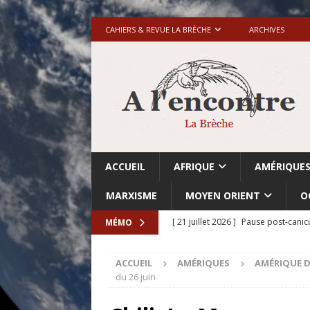
CAHIERS & REVUE LA BRÈCHE
ARCHIVES
ACCUEIL
AFRIQUE
AMÉRIQUE
MARXISME
MOYEN ORIENT
O
[ 21 juillet 2026 ]
Pause post-canic
MÉMO
[ 20 juillet 2026 ]
Grande-Bretagne-
ACCUEIL
AMÉRIQUES
AMÉRIQUE D
[ 18 juillet 2026 ]
Israël-Palestine.
du 26 juin
avant les élections du 27 octobre»