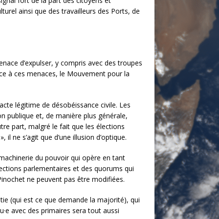
gnal fort de la part des citoyens et
rel ainsi que des travailleurs des Ports, de
enace d’expulser, y compris avec des troupes
. Face à ces menaces, le Mouvement pour la
te légitime de désobéissance civile. Les
on publique et, de manière plus générale,
tre part, malgré le fait que les élections
 ne s’agit que d’une illusion d’optique.
e machinerie du pouvoir qui opère en tant
lections parlementaires et des quorums qui
 Pinochet ne peuvent pas être modifiées.
atie (qui est ce que demande la majorité), qui
lu·e avec des primaires sera tout aussi