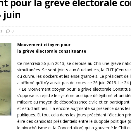
t pour la grève électorale co
rump sur la “fraude électorale” était une blague de mauvais
 juin
NIS
 l’option militaire
ETATS-UNIS
os
0
res comptent: l’urgence de la démilitarisation de la Police militaire
Mouvement citoyen pour
la grève électorale constituante
Ce mercredi 26 juin 2013, se déroule au Chili une grève nati
simultanées. Se sont joints aux étudiant·e·s, la CUT (Centrale 
du cuivre, les dockers et les enseignant·e·s. Le président de
a affirmé qu’il n’y aurait pas de cours ce 26 juin 2013. Le 24 j
« Le Mouvement citoyen pour la grève électorale Constitua
s’oppose et rejette le système politique délégitimé et antidém
militaire au moyen de désobéissance civile et en participant 
et
estudiantines. Il a encore augmenté sa présence dans les
publiques. Et tout cela dans les jours précédant l’élection p
élire des candidats présidentiels entre le duopole politique (
le pinochétisme et la Concertation) qui a gouverné le Chili d