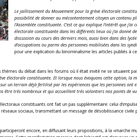
Le jaillissement du Mouvement pour la grève électorale consti
possibilité de donner au mécontentement citoyen un contenu plus
l’Assemblée constituante. C’est ce qui explique l’intérêt que j’ai
électorale constituante dans les différents lieux où j’ai donné d
discussion au cours des derniers mois, aussi bien dans des lycées
d’occupations ou parmi des personnes mobilisées dans les synd
pour une explication du binominalisme les articles publiés à ce
 thèmes du débat dans les forums où il était invité ne se situaient pa
rève électorale constituante. Et lorsque nous évoquons cette option, la 
sur un terrain déjà fertilisé par les expériences que les personnes ont e
s être très nombreux et qui accueillent très volontiers nos points de vu
 électoraux constituants ont fait un pas supplémentaire: celui d’impul
les réseaux sociaux, transmettant un message de désobéissance civile 
ticiperont encore, en diffusant leurs propositions, à la «marche mult