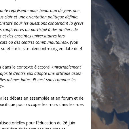
tuante représente pour beaucoup de gens une
 clair et une orientation politique définie:
 constaté pour les questions concernant la grève
es conférences ou participé à des ateliers de
 et des enceintes universitaires lors
icats ou des centres communautaires
». (Voir
 sujet sur le site alencontre.org en date du 4
s dans le contexte électoral
«invariablement
majorité d’entre eux adopte une attitude assez
lles-mêmes faites. Et c’est sans compter les
e
».
ser les débats en assemblée et en forum et de
pacifique pour occuper les murs dans les rues
isectorielle» pour l’éducation du 26 juin