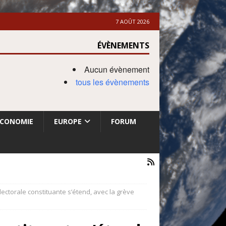
7 AOÛT 2026
ÉVÈNEMENTS
Aucun évènement
tous les évènements
ECONOMIE
EUROPE
FORUM
lectorale constituante s’étend, avec la grève