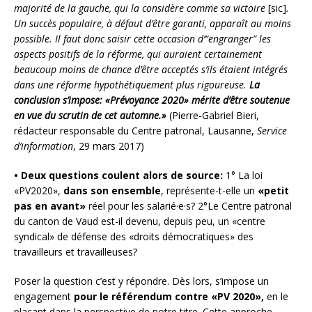
majorité de la gauche, qui la considère comme sa victoire
[sic]
.
Un succès populaire, à défaut d’être garanti, apparaît au moins
possible. Il faut donc saisir cette occasion d’“engranger” les
aspects positifs de la réforme, qui auraient certainement
beaucoup moins de chance d’être acceptés s’ils étaient intégrés
dans une réforme hypothétiquement plus rigoureuse.
La
conclusion s’impose: «Prévoyance 2020» mérite d’être soutenue
en vue du scrutin de cet automne.»
(Pierre-Gabriel Bieri,
rédacteur responsable du Centre patronal, Lausanne,
Service
d’information
, 29 mars 2017)
•
Deux questions coulent alors de source:
1° La loi
«PV2020»,
dans son ensemble
, représente-t-elle un
«petit
pas en avant»
réel pour les salarié·e·s? 2°Le Centre patronal
du canton de Vaud est-il devenu, depuis peu, un «centre
syndical» de défense des «droits démocratiques» des
travailleurs et travailleuses?
Poser la question c’est y répondre. Dès lors, s’impose un
engagement
pour le référendum contre «PV
2020»,
en le
plaçant dans la perspective de notre titre. Cette approche