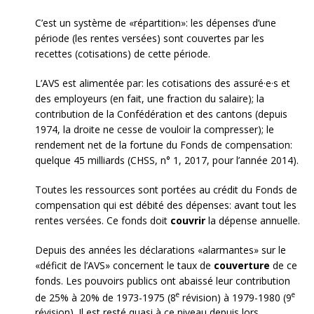
C’est un système de «répartition»: les dépenses d’une
période (les rentes versées) sont couvertes par les
recettes (cotisations) de cette période.
L’AVS est alimentée par: les cotisations des assuré·e·s et
des employeurs (en fait, une fraction du salaire); la
contribution de la Confédération et des cantons (depuis
1974, la droite ne cesse de vouloir la compresser); le
rendement net de la fortune du Fonds de compensation:
quelque 45 milliards (CHSS, n° 1, 2017, pour l’année 2014).
Toutes les ressources sont portées au crédit du Fonds de
compensation qui est débité des dépenses: avant tout les
rentes versées. Ce fonds doit
couvrir
la dépense annuelle.
Depuis des années les déclarations «alarmantes» sur le
«déficit de l’AVS» concernent le taux de
couverture
de ce
fonds. Les pouvoirs publics ont abaissé leur contribution
e
e
de 25% à 20% de 1973-1975 (8
révision) à 1979-1980 (9
révision). Il est resté quasi à ce niveau depuis lors.