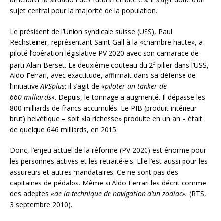
sujet central pour la majorité de la population.
Le président de l’Union syndicale suisse (USS), Paul
Rechsteiner, représentant Saint-Gall à la «chambre haute», a
piloté l’opération législative PV 2020 avec son camarade de
e
parti Alain Berset. Le deuxième couteau du 2
pilier dans l’USS,
Aldo Ferrari, avec exactitude, affirmait dans sa défense de
l’initiative
AVSplus
: il s’agit de
«piloter un tanker de
660 milliards»
. Depuis, le tonnage a augmenté. Il dépasse les
800 milliards de francs accumulés. Le PIB (produit intérieur
brut) helvétique – soit «la richesse» produite en un an – était
de quelque 646 milliards, en 2015.
Donc, l’enjeu actuel de la réforme (PV 2020) est énorme pour
les personnes actives et les retraité·e·s. Elle l’est aussi pour les
assureurs et autres mandataires. Ce ne sont pas des
capitaines de pédalos. Même si Aldo Ferrari les décrit comme
des adeptes
«de la technique de navigation d’un zodiac».
(RTS,
3 septembre 2010).