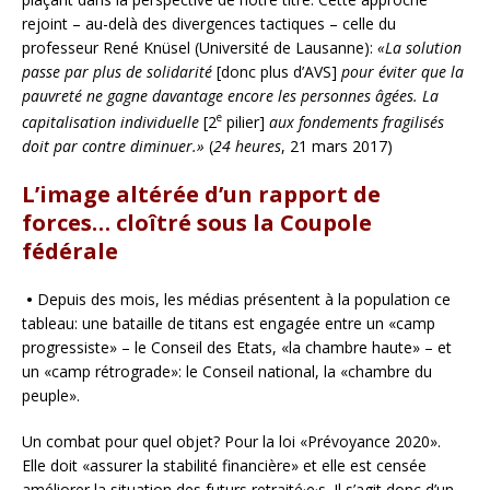
rejoint – au-delà des divergences tactiques – celle du
professeur René Knüsel (Université de Lausanne):
«La solution
passe par plus de solidarité
[donc plus d’AVS]
pour éviter que la
pauvreté ne gagne davantage encore les personnes âgées. La
e
capitalisation individuelle
[2
pilier]
aux fondements fragilisés
doit par contre diminuer.»
(
24 heures
, 21 mars 2017)
L’image altérée d’un rapport de
forces… cloîtré sous la Coupole
fédérale
•
Depuis des mois, les médias présentent à la population ce
tableau: une bataille de titans est engagée entre un «camp
progressiste» – le Conseil des Etats, «la chambre haute» – et
un «camp rétrograde»: le Conseil national, la «chambre du
peuple».
Un combat pour quel objet? Pour la loi «Prévoyance 2020».
Elle doit «assurer la stabilité financière» et elle est censée
améliorer la situation des futurs retraité·e·s. Il s’agit donc d’un