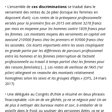
• L’ensemble de
ces discriminations
se traduit dans le
versement des rentes du 2e pilier (lorsque les femmes en
disposent d’un!):
«Les rentes de la prévoyance professionnelle
versées pour la première fois en 2015 ont atteint 3278 francs
par mois en moyenne pour les hommes contre 1839 francs pour
les femmes. Les montants moyens des versements en capital ont
avoisiné 210’000 francs chez les premiers et 93’000 francs chez
les secondes.
Ces écarts importants entre les sexes s’expliquent
en grande partie par les différences de parcours professionnel
entre les hommes et les femmes (interruption de l’activité
professionnelle ou travail à temps partiel chez les femmes pour
des raisons familiales)
[…].
Les rentes de vieillesse de l’AVS (1er
pilier) atteignent en revanche des montants relativement
homogènes selon les sexes et les groupes d’âges.»
(OFS, 24 mars
2017)
• Une déléguée au Congrès d’UNIA a résumé en deux phrases
l’inacceptable:
«Un an de vie gâchée, ça ne se négocie pas! Un an
de plus à nettoyer des bureaux matin et soir, à emballer de la
volaille dans le froid, ou soulever des personnes âgées, ça ne se