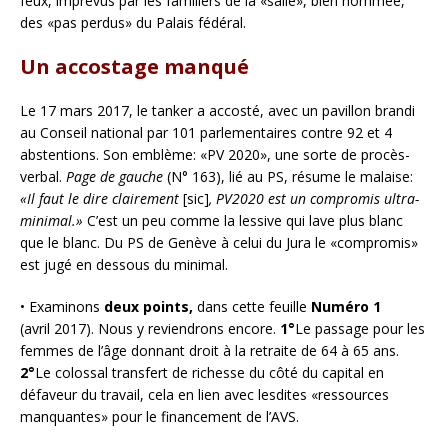
feux, imprévus par les familiers de la «salle», bien nommée,
des «pas perdus» du Palais fédéral.
Un accostage manqué
Le 17 mars 2017, le tanker a accosté, avec un pavillon brandi
au Conseil national par 101 parlementaires contre 92 et 4
abstentions. Son emblème: «PV 2020», une sorte de procès-
verbal.
Page de gauche
(N° 163), lié au PS, résume le malaise:
«Il faut le dire clairement
[sic]
, PV2020 est un compromis ultra-
minimal.»
C’est un peu comme la lessive qui lave plus blanc
que le blanc. Du PS de Genève à celui du Jura le «compromis»
est jugé en dessous du minimal.
• Examinons
deux points,
dans cette feuille
Numéro 1
(avril 2017). Nous y reviendrons encore.
1°
Le passage pour les
femmes de l’âge donnant droit à la retraite de 64 à 65 ans.
2°
Le colossal transfert de richesse du côté du capital en
défaveur du travail, cela en lien avec lesdites «ressources
manquantes» pour le financement de l’AVS.