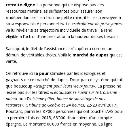
retraite digne
. La personne qui ne dispose pas des
ressources matérielles suffisantes pour assurer son
«indépendance» – en fait une petite minorité – est renvoyée à
sa «responsabilité personnelle». Le
«calculateur de prévoyance»
va lui révéler si sa trajectoire individuelle de travail la rend
éligible à l’octroi d’une prestation à la hauteur de ses besoins.
Sans quoi, le filet de l’assistance le récupérera comme un
démuni de véritables droits. Voilà le
marché de dupes
qui est
vanté.
On retrouve ici
la peur
stimulée par les idéologues et
gagnants de ce marché de dupes. Donc par ce système qui fait
que beaucoup
«craignent pour leurs vieux jours».
La presse ne
lésine pas sur les titres:
«Les Suisses se ruent sur le troisième
pilier»
ou
«Troisième pilier, bouée de sauvetage de nos
retraites».
(
Tribune de Genève
et
24 heures
, 22-23 avril 2017).
Pourtant, parmi les 87’000 personnes qui ont touché l’AVS pour
la première fois en 2015, 68’000 disposaient d’un compte
épargne. Le montant: 60’000 francs en moyenne. La ligne