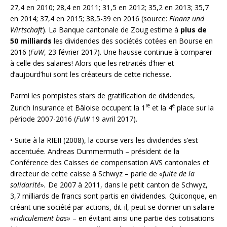
27,4 en 2010; 28,4 en 2011; 31,5 en 2012; 35,2 en 2013; 35,7
en 2014; 37,4 en 2015; 38,5-39 en 2016 (source:
Finanz und
Wirtschaft
). La Banque cantonale de Zoug estime à
plus de
50 milliards
les dividendes des sociétés cotées en Bourse en
2016 (
FuW
, 23 février 2017). Une hausse continue à comparer
à celle des salaires! Alors que les retraités d’hier et
d’aujourd’hui sont les créateurs de cette richesse.
Parmi les pompistes stars de gratification de dividendes,
re
e
Zurich Insurance et Bâloise occupent la 1
et la 4
place sur la
période 2007-2016 (
FuW
19 avril 2017).
• Suite à la RIEII (2008), la course vers les dividendes s’est
accentuée. Andreas Dummermuth – président de la
Conférence des Caisses de compensation AVS cantonales et
directeur de cette caisse à Schwyz – parle de
«fuite de la
solidarité».
De 2007 à 2011, dans le petit canton de Schwyz,
3,7 milliards de francs sont partis en dividendes
.
Quiconque, en
créant une société par actions, dit-il, peut se donner un salaire
«ridiculement bas»
– en évitant ainsi une partie des cotisations