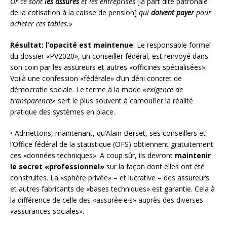
Or ce sont
les assurés
et les entreprises
[la part dite patronale
de la cotisation à la caisse de pension]
qui
doivent payer
pour
acheter ces tables.»
Résultat:
l’opacité est maintenue
. Le responsable formel
du dossier «PV2020», un conseiller fédéral, est renvoyé dans
son coin par les assureurs et autres «officines spécialisées».
Voilà une confession «fédérale» d’un déni concret de
démocratie sociale. Le terme à la mode
«exigence de
transparence»
sert le plus souvent à camoufler la réalité
pratique des systèmes en place.
• Admettons, maintenant, qu’Alain Berset, ses conseillers et
l’Office fédéral de la statistique (OFS) obtiennent gratuitement
ces «données techniques». A coup sûr, ils devront
maintenir
le secret «professionnel»
sur la façon dont elles ont été
construites. La «sphère privée» – et lucrative – des assureurs
et autres fabricants de «bases techniques» est garantie. Cela à
la différence de celle des «assurée·e·s» auprès des diverses
«assurances sociales».