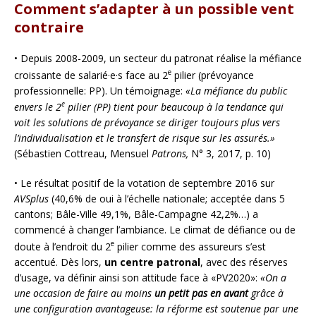
Comment s’adapter à un possible vent
contraire
• Depuis 2008-2009, un secteur du patronat réalise la méfiance
e
croissante de salarié·e·s face au 2
pilier (prévoyance
professionnelle: PP). Un témoignage:
«La méfiance du public
e
envers le 2
pilier (PP) tient pour beaucoup à la tendance qui
voit les solutions de prévoyance se diriger toujours plus vers
l’individualisation et le transfert de risque sur les assurés.»
(Sébastien Cottreau, Mensuel
Patrons,
N° 3, 2017, p. 10)
• Le résultat positif de la votation de septembre 2016 sur
AVSplus
(40,6% de oui à l’échelle nationale; acceptée dans 5
cantons; Bâle-Ville 49,1%, Bâle-Campagne 42,2%…) a
commencé à changer l’ambiance. Le climat de défiance ou de
e
doute à l’endroit du 2
pilier comme des assureurs s’est
accentué. Dès lors,
un centre patronal
, avec des réserves
d’usage, va définir ainsi son attitude face à «PV2020»:
«On a
une occasion de faire au moins
un petit pas en avant
grâce à
une configuration avantageuse: la réforme est soutenue par une