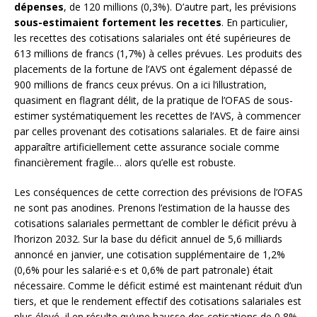
dépenses
, de 120 millions (0,3%). D’autre part, les prévisions
sous-estimaient fortement les recettes
. En particulier,
les recettes des cotisations salariales ont été supérieures de
613 millions de francs (1,7%) à celles prévues. Les produits des
placements de la fortune de l’AVS ont également dépassé de
900 millions de francs ceux prévus. On a ici l’illustration,
quasiment en flagrant délit, de la pratique de l’OFAS de sous-
estimer systématiquement les recettes de l’AVS, à commencer
par celles provenant des cotisations salariales. Et de faire ainsi
apparaître artificiellement cette assurance sociale comme
financièrement fragile… alors qu’elle est robuste.
Les conséquences de cette correction des prévisions de l’OFAS
ne sont pas anodines. Prenons l’estimation de la hausse des
cotisations salariales permettant de combler le déficit prévu à
l’horizon 2032. Sur la base du déficit annuel de 5,6 milliards
annoncé en janvier, une cotisation supplémentaire de 1,2%
(0,6% pour les salarié·e·s et 0,6% de part patronale) était
nécessaire. Comme le déficit estimé est maintenant réduit d’un
tiers, et que le rendement effectif des cotisations salariales est
plus élevé, il en résulte qu’une hausse des cotisations de 0,8%