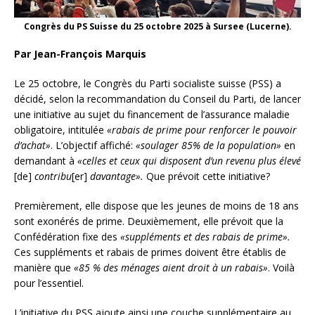
Congrès du PS Suisse du 25 octobre 2025 à Sursee (Lucerne).
Par Jean-François Marquis
Le 25 octobre, le Congrès du Parti socialiste suisse (PSS) a
décidé, selon la recommandation du Conseil du Parti, de lancer
une initiative au sujet du financement de l’assurance maladie
obligatoire, intitulée
«rabais de prime pour renforcer le pouvoir
d’achat»
. L’objectif affiché:
«soulager 85% de la population»
en
demandant à
«celles et ceux qui disposent d’un revenu plus élevé
[de]
contribu
[er]
davantage».
Que prévoit cette initiative?
Premièrement, elle dispose que les jeunes de moins de 18 ans
sont exonérés de prime. Deuxièmement, elle prévoit que la
Confédération fixe des
«suppléments et des rabais de prime».
Ces suppléments et rabais de primes doivent être établis de
manière que
«85 % des ménages aient droit à un rabais»
. Voilà
pour l’essentiel.
L’initiative du PSS ajoute ainsi une couche supplémentaire au