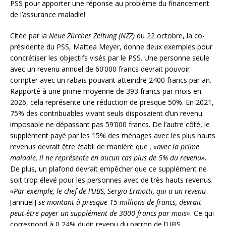
PSS pour apporter une réponse au problème du financement
de l’assurance maladie!
Citée par la
Neue Zürcher Zeitung (NZZ)
du 22 octobre, la co-
présidente du PSS, Mattea Meyer, donne deux exemples pour
concrétiser les objectifs visés par le PSS. Une personne seule
avec un revenu annuel de 60’000 francs devrait pouvoir
compter avec un rabais pouvant atteindre 2400 francs par an.
Rapporté à une prime moyenne de 393 francs par mois en
2026, cela représente une réduction de presque 50%. En 2021,
75% des contribuables vivant seuls disposaient d’un revenu
imposable ne dépassant pas 59’000 francs. De l’autre côté, le
supplément payé par les 15% des ménages avec les plus hauts
revenus devrait être établi de manière que
, «avec la prime
maladie, il ne représente en aucun cas plus de 5% du revenu».
De plus, un plafond devrait empêcher que ce supplément ne
soit trop élevé pour les personnes avec de très hauts revenus
.
«Par exemple, le chef de l’UBS, Sergio Ermotti, qui a un revenu
[annuel]
se montant à presque 15 millions de francs, devrait
peut-être payer un supplément de 3000 francs par mois»
. Ce qui
correspond à 0,24% dudit revenu du patron de l’UBS.