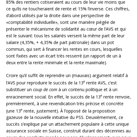
85% des rentiers cotiseraient au cours de leur vie moins que
ce qu’ils ne toucheraient de rente et 15% l’inverse. Ces chiffres,
d’abord utilisés par la droite dans une perspective de
«comptabilité individuelle», sont une manière piégée de
présenter le mécanisme de solidarité au cœur de l’AVS et qui
est le suivant: tous les salariés versent la même part de leur
salaire (4,35%, + 4,35% de part patronale) dans un pot
commun, qui sert à financer les rentes en cours, lesquelles
sont fixées avec un écart très resserré (un rapport de un à
deux entre la rente minimale et la rente maximale).
Croire qu’il suffit de reprendre un (mauvais) argument relatif à
e
l’AVS pour reproduire le succès de la 13
rente AVS, c’est
substituer un
coup de com
à un contenu politique et à un
e
enracinement social. En effet, le succès de la 13
rente renvoie,
premièrement, à une revendication très précise et concrète
e
(une 13
rente, justement). À l’opposé de la proposition
gazeuse de la nouvelle initiative du PSS. Deuxièmement, ce
succès s’explique par un attachement populaire à cette unique
assurance sociale en Suisse, construit durant des décennies au