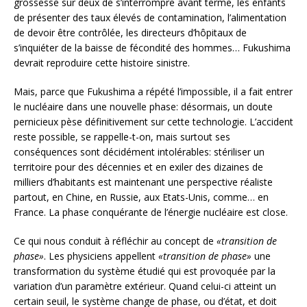
grossesse sur deux de s’interrompre avant terme, les enfants
de présenter des taux élevés de contamination, l’alimentation
de devoir être contrôlée, les directeurs d’hôpitaux de
s’inquiéter de la baisse de fécondité des hommes… Fukushima
devrait reproduire cette histoire sinistre.
Mais, parce que Fukushima a répété l’impossible, il a fait entrer
le nucléaire dans une nouvelle phase: désormais, un doute
pernicieux pèse définitivement sur cette technologie. L’accident
reste possible, se rappelle-t-on, mais surtout ses
conséquences sont décidément intolérables: stériliser un
territoire pour des décennies et en exiler des dizaines de
milliers d’habitants est maintenant une perspective réaliste
partout, en Chine, en Russie, aux Etats-Unis, comme… en
France. La phase conquérante de l’énergie nucléaire est close.
Ce qui nous conduit à réfléchir au concept de
«transition de
phase»
. Les physiciens appellent
«transition de phase»
une
transformation du système étudié qui est provoquée par la
variation d’un paramètre extérieur. Quand celui-ci atteint un
certain seuil, le système change de phase, ou d’état, et doit