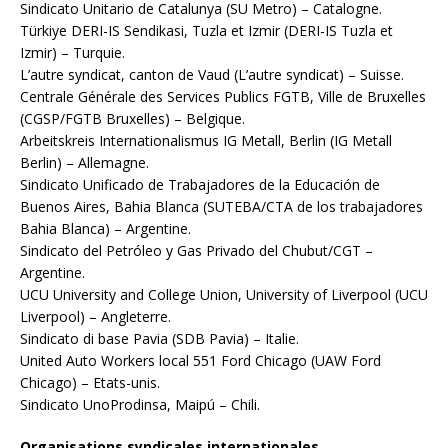
Sindicato Unitario de Catalunya (SU Metro) – Catalogne.
Türkiye DERI-IS Sendikasi, Tuzla et Izmir (DERI-IS Tuzla et
Izmir) – Turquie.
L’autre syndicat, canton de Vaud (L’autre syndicat) – Suisse.
Centrale Générale des Services Publics FGTB, Ville de Bruxelles
(CGSP/FGTB Bruxelles) – Belgique.
Arbeitskreis Internationalismus IG Metall, Berlin (IG Metall
Berlin) – Allemagne.
Sindicato Unificado de Trabajadores de la Educación de
Buenos Aires, Bahia Blanca (SUTEBA/CTA de los trabajadores
Bahia Blanca) – Argentine.
Sindicato del Petróleo y Gas Privado del Chubut/CGT –
Argentine.
UCU University and College Union, University of Liverpool (UCU
Liverpool) – Angleterre.
Sindicato di base Pavia (SDB Pavia) – Italie.
United Auto Workers local 551 Ford Chicago (UAW Ford
Chicago) – Etats-unis.
Sindicato UnoProdinsa, Maipú – Chili.
Organisations syndicales internationales