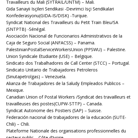
Travailleurs du Mali (SYTRAIL/UNTM) – Mali.
Gida Sanayii Isçileri Sendikasi -Devrimci Isçi Sendikalari
Konfederasyonu(GIDA-IS/DISK) -Turquie.
Syndicat National des Travailleurs du Petit Train Bleu/SA
(SNTPTB) -Sénégal.
Asociación Nacional de Funcionarios Administrativos de la
Caja de Seguro Social (ANFACSS) – Panama.
PalestinianPostalServiceWorkersUnion (PPSWU) – Palestine.
Union Syndicale Etudiante (USE) – Belgique.
Sindicato dos Trabalhadores de Call Center (STCC) – Portugal.
Sindicato Unitario de Trabajadores Petroleros
(Sinutapetrolgas) – Venezuela.
Alianza de Trabajadores de la Saludy Empleados Publicos –
Mexique.
Canadian Union of Postal Workers /Syndicat des travailleurs et
travailleuses des postes(CUPW-STTP) – Canada.
Syndicat Autonome des Postiers (SAP) – Suisse.
Federación nacional de trabajadores de la educación (SUTE-
Chili) – Chili.
Plateforme Nationale des organisations professionnelles du
secteur public – Côte d’Ivoire.