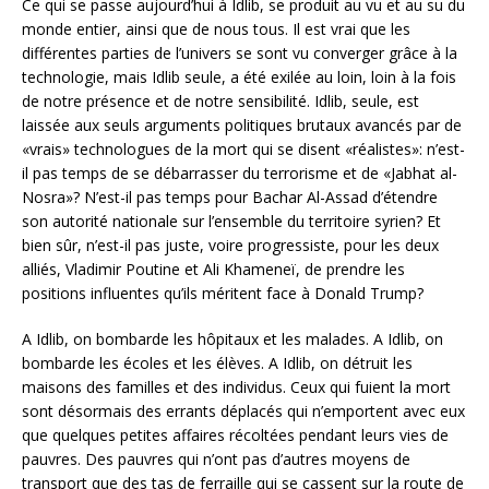
Ce qui se passe aujourd’hui à Idlib, se produit au vu et au su du
monde entier, ainsi que de nous tous. Il est vrai que les
différentes parties de l’univers se sont vu converger grâce à la
technologie, mais Idlib seule, a été exilée au loin, loin à la fois
de notre présence et de notre sensibilité. Idlib, seule, est
laissée aux seuls arguments politiques brutaux avancés par de
«vrais» technologues de la mort qui se disent «réalistes»: n’est-
il pas temps de se débarrasser du terrorisme et de «Jabhat al-
Nosra»? N’est-il pas temps pour Bachar Al-Assad d’étendre
son autorité nationale sur l’ensemble du territoire syrien? Et
bien sûr, n’est-il pas juste, voire progressiste, pour les deux
alliés, Vladimir Poutine et Ali Khameneï, de prendre les
positions influentes qu’ils méritent face à Donald Trump?
A Idlib, on bombarde les hôpitaux et les malades. A Idlib, on
bombarde les écoles et les élèves. A Idlib, on détruit les
maisons des familles et des individus. Ceux qui fuient la mort
sont désormais des errants déplacés qui n’emportent avec eux
que quelques petites affaires récoltées pendant leurs vies de
pauvres. Des pauvres qui n’ont pas d’autres moyens de
transport que des tas de ferraille qui se cassent sur la route de