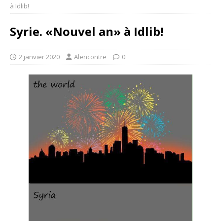
à Idlib!
Syrie. «Nouvel an» à Idlib!
2 janvier 2020
Alencontre
0