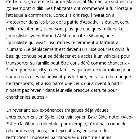
Cette fois, ça a été le tour de Ma’arat al-Numan, au sud-est du
gouvernorat d’Idlib. Ses habitants ont commencé à fuir lorsque
l’attaque a commencé. Lorsqu’ils ont reçu l’invitation à
«retourner dans les bras de la patrie d’Assad», ils étaient cent
mille, maintenant, ils ne sont plus que quelques milliers. Le
journaliste syrien Ahmed Al-Ahmad cite «Siham», une
journaliste qui vivait jusqu’à très récemment à Ma’arat al-
Numan: «Le déplacement est devenu un luxe pour les civils là-
bas; quiconque peut se déplacer et a accès à un véhicule pour
transporter sa famille peut être considéré comme chanceux.»
Siham poursuit: «Il y a des familles qui font de leur mieux pour
sortir, mais elles ne peuvent pas le faire, en raison du manque
de transports, et aussi parce que ceux qui arrivent à partir
n’osent pas revenir dans leur ville presque détruite pour
chercher les autres.»
En revenant aux expériences tragiques déjà vécues
antérieurement en Syrie, l’écrivain syrien Bakr Sidqi note: «Alep-
Est ou la Ghouta orientale, par exemple, n’ont pas connu de
retour des déplacés, sauf exceptions, en raison des
restrictions imposées par l’appareil du régime sur les