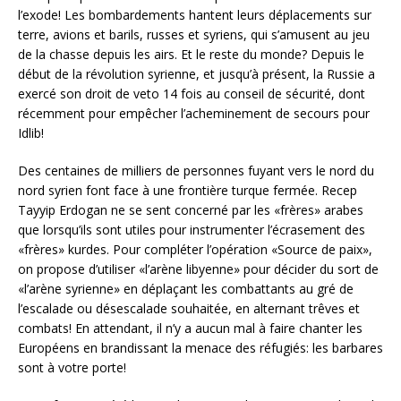
l’exode! Les bombardements hantent leurs déplacements sur
terre, avions et barils, russes et syriens, qui s’amusent au jeu
de la chasse depuis les airs. Et le reste du monde? Depuis le
début de la révolution syrienne, et jusqu’à présent, la Russie a
exercé son droit de veto 14 fois au conseil de sécurité, dont
récemment pour empêcher l’acheminement de secours pour
Idlib!
Des centaines de milliers de personnes fuyant vers le nord du
nord syrien font face à une frontière turque fermée. Recep
Tayyip Erdogan ne se sent concerné par les «frères» arabes
que lorsqu’ils sont utiles pour instrumenter l’écrasement des
«frères» kurdes. Pour compléter l’opération «Source de paix»,
on propose d’utiliser «l’arène libyenne» pour décider du sort de
«l’arène syrienne» en déplaçant les combattants au gré de
l’escalade ou désescalade souhaitée, en alternant trêves et
combats! En attendant, il n’y a aucun mal à faire chanter les
Européens en brandissant la menace des réfugiés: les barbares
sont à votre porte!