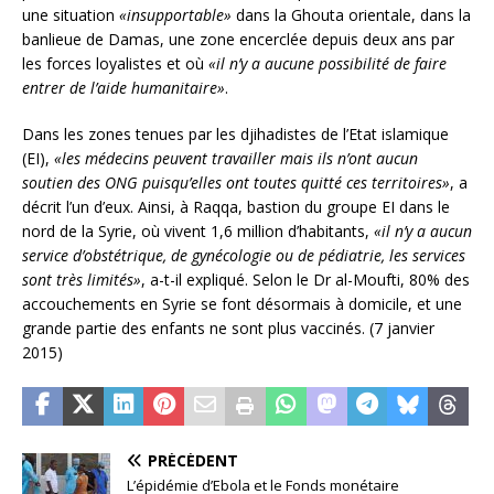
une situation
«insupportable»
dans la Ghouta orientale, dans la
banlieue de Damas, une zone encerclée depuis deux ans par
les forces loyalistes et où
«il n’y a aucune possibilité de faire
entrer de l’aide humanitaire»
.
Dans les zones tenues par les djihadistes de l’Etat islamique
(EI),
«les médecins peuvent travailler mais ils n’ont aucun
soutien des ONG puisqu’elles ont toutes quitté ces territoires»
, a
décrit l’un d’eux. Ainsi, à Raqqa, bastion du groupe EI dans le
nord de la Syrie, où vivent 1,6 million d’habitants,
«il n’y a aucun
service d’obstétrique, de gynécologie ou de pédiatrie, les services
sont très limités»
, a-t-il expliqué. Selon le Dr al-Moufti, 80% des
accouchements en Syrie se font désormais à domicile, et une
grande partie des enfants ne sont plus vaccinés. (7 janvier
2015)
PRÉCÉDENT
L’épidémie d’Ebola et le Fonds monétaire