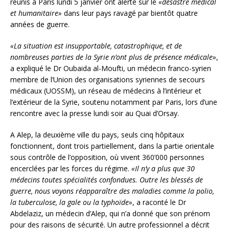
réunis à Paris lundi 5 janvier ont alerté sur le
«désastre médical
et humanitaire»
dans leur pays ravagé par bientôt quatre
années de guerre.
«La situation est insupportable, catastrophique, et de
nombreuses parties de la Syrie n’ont plus de présence médicale»
,
a expliqué le Dr Oubaida al-Moufti, un médecin franco-syrien
membre de l’Union des organisations syriennes de secours
médicaux (UOSSM), un réseau de médecins à l’intérieur et
l’extérieur de la Syrie, soutenu notamment par Paris, lors d’une
rencontre avec la presse lundi soir au Quai d’Orsay.
A Alep, la deuxième ville du pays, seuls cinq hôpitaux
fonctionnent, dont trois partiellement, dans la partie orientale
sous contrôle de l’opposition, où vivent 360’000 personnes
encerclées par les forces du régime.
«Il n’y a plus que 30
médecins toutes spécialités confondues. Outre les blessés de
guerre, nous voyons réapparaître des maladies comme la polio,
la tuberculose, la gale ou la typhoïde»
, a raconté le Dr
Abdelaziz, un médecin d’Alep, qui n’a donné que son prénom
pour des raisons de sécurité. Un autre professionnel a décrit