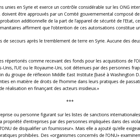
ons unies en Syrie et exerce un contrôle considérable sur les ONG inte
 doivent être approuvés par un Comité gouvernemental composé de r
bation additionnelle de la part de l’appareil de sécurité de l’Etat, ce
umanitaires affirment que l’obtention de ces autorisations constitue un
ons de secours après le tremblement de terre en Syrie. Aucune des d
es répertoriés comme recevant des fonds pour les acquisitions de l’O
s-Unis, l’UE ou le Royaume-Uni, soit détenues par des personnes frap
n du groupe de réflexion Middle East Institute [basé à Washington D.
nties en matière de droits de l’homme dans leurs pratiques de passat
e réalisation en finançant des acteurs insidieux.»
***
prise ou personne figurant sur les listes de sanctions internationales
la propriété d’entreprises par des personnes impliquées dans des viol
’ONU de disqualifier un fournisseur». Mais elle a ajouté qu’elle exige
s pratiques prohibées. Des «organismes concernés de l’ONU» examinen