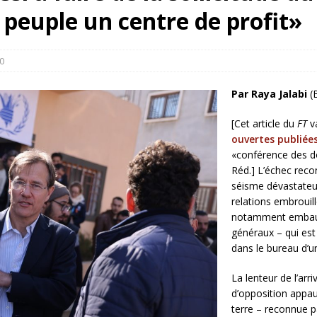
rump sur la “fraude électorale” était une blague de mauvais
 peuple un centre de profit»
NIS
 l’option militaire
ETATS-UNIS
0
res comptent: l’urgence de la démilitarisation de la Police militaire
Par Raya Jalabi
(
[Cet article du
FT
va
ouvertes publiées
«conférence des do
Réd.] L’échec reco
séisme dévastateur
relations embrouil
notamment embauch
généraux – qui est
dans le bureau d’u
La lenteur de l’arr
d’opposition appau
terre – reconnue p