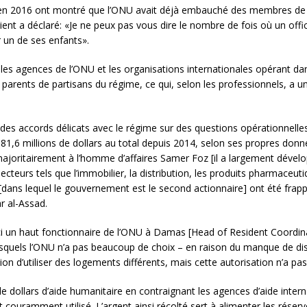
e en 2016 ont montré que l’ONU avait déjà embauché des membres de l
nt a déclaré: «Je ne peux pas vous dire le nombre de fois où un offi
un de ses enfants».
les agences de l’ONU et les organisations internationales opérant d
arents de partisans du régime, ce qui, selon les professionnels, a un
s accords délicats avec le régime sur des questions opérationnelles
u 81,6 millions de dollars au total depuis 2014, selon ses propres do
majoritairement à l’homme d’affaires Samer Foz [il a largement dével
cteurs tels que l’immobilier, la distribution, les produits pharmaceutiq
 [dans lequel le gouvernement est le second actionnaire] ont été frap
r al-Assad.
-ci un haut fonctionnaire de l’ONU à Damas [Head of Resident Coordinat
lesquels l’ONU n’a pas beaucoup de choix – en raison du manque de dis
n d’utiliser des logements différents, mais cette autorisation n’a pas 
dollars d’aide humanitaire en contraignant les agences d’aide internat
t couramment utilisé. L’argent ainsi récolté sert à alimenter les rése