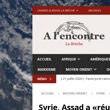
CAHIERS & REVUE LA BRÈCHE
ARCHIVES
ACCUEIL
AFRIQUE
AMÉRIQUE
MARXISME
MOYEN ORIENT
O
[ 21 juillet 2026 ]
Pause post-canic
MÉMO
[ 20 juillet 2026 ]
Grande-Bretagne-
ACCUEIL
MOYEN ORIENT
SYRIE
[ 18 juillet 2026 ]
Israël-Palestine.
avant les élections du 27 octobre»
Syrie. Assad a «réu