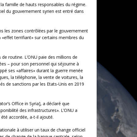
a famille de hauts responsables du régime.
ciel du gouvernement syrien est entré dans
ans les zones contrôlées par le gouvernement
 «effet terrifiant» sur certains membres du
 de routine. L’ONU paie des millions de
nnées – pour son personnel qui séjourne à
oppé ses «affaires» durant la guerre menée
ues, la téléphonie, la vente de voitures, la
pés de sanctions par les Etats-Unis en 2019
or’s Office in Syria], a déclaré que
ponibilité des infrastructures». L’ONU a
été accordée, a-t-il ajouté.
ionale à utiliser un taux de change officiel
rves de change de la banque centrale, selon