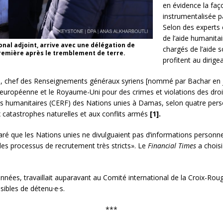
en évidence la faç
instrumentalisée p
Selon des experts 
de l’aide humanita
nal adjoint, arrive avec une délégation de
chargés de l’aide 
 première après le tremblement de terre.
profitent au dirige
 chef des Renseignements généraux syriens [nommé par Bachar en jui
n européenne et le Royaume-Uni pour des crimes et violations des droi
ces humanitaires (CERF) des Nations unies à Damas, selon quatre pers
 catastrophes naturelles et aux conflits armés
[1].
aré que les Nations unies ne divulguaient pas d’informations personnel
s processus de recrutement très stricts». Le
Financial Times
a choisi
nées, travaillait auparavant au Comité international de la Croix-Rouge 
nsibles de détenu·e·s.
***