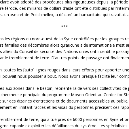
claré avoir adopté des procédures plus rigoureuses depuis la périod
e féroce, des milliards de dollars d’aide ont été distribués par l’inter
st un «secret de Polichinelle», a déclaré un humanitaire qui travailla
***
s les régions du nord-ouest de la Syrie contrôlées par les groupes rebe
urs familles des décombres alors qu’aucune aide internationale n’est 
s alliés du Conseil de sécurité des Nations unies ont interdit le passa
ar le tremblement de terre. D’autres points de passage ont finalemen
 toutes les [auto] lignes rouges dans leurs efforts pour apporter une 
il pouvait nous pousser à bout. Nous avons presque facilité leur co
ès aux zones dans le besoin, réoriente l’aide vers ses collectivités de
, chercheuse principale du programme Moyen-Orient au Center for Stra
sur des dizaines d’entretiens et de documents accessibles au public. 
ment en limitant l’accès et les visas du personnel, précisent ces rapp
 tremblement de terre, qui a tué près de 6000 personnes en Syrie et prè
gime capable d’exploiter les défaillances du système. Les spécialistes