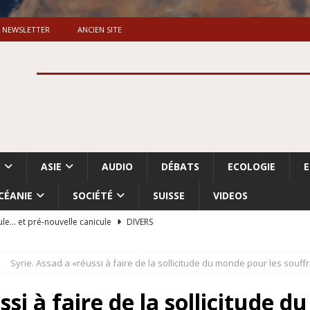
NEWSLETTER
ANCIEN SITE
S
ASIE
AUDIO
DÉBATS
ECOLOGIE
CÉANIE
SOCIÉTÉ
SUISSE
VIDEOS
ule… et pré-nouvelle canicule
DIVERS
Dossier. «Le message de Makerfield» (1)
GRANDE-BRETAGNE
Syrie. Assad a «réussi à faire de la sollicitude du monde pour les souf
 «Accentuation du nettoyage ethnique en Cisjordanie et à Gaza
ISRAËL
ssi à faire de la sollicitude 