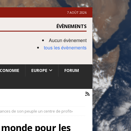
7 AOÛT 2026
ÉVÈNEMENTS
Aucun évènement
tous les évènements
ECONOMIE
EUROPE
FORUM
frances de son peuple un centre de profit»
du monde pour les