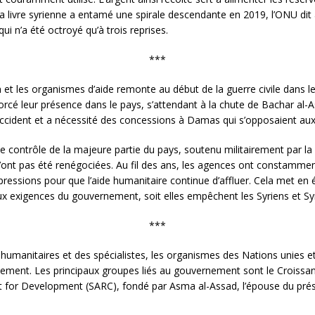
la livre syrienne a entamé une spirale descendante en 2019, l’ONU dit 
ui n’a été octroyé qu’à trois reprises.
***
et les organismes d’aide remonte au début de la guerre civile dans le
cé leur présence dans le pays, s’attendant à la chute de Bachar al-Ass
’Occident et a nécessité des concessions à Damas qui s’opposaient aux
le contrôle de la majeure partie du pays, soutenu militairement par la 
n’ont pas été renégociées. Au fil des ans, les agences ont constamme
 pressions pour que l’aide humanitaire continue d’affluer. Cela met en 
t aux exigences du gouvernement, soit elles empêchent les Syriens et Sy
***
s humanitaires et des spécialistes, les organismes des Nations unies e
nement. Les principaux groupes liés au gouvernement sont le Croissan
st for Development (SARC), fondé par Asma al-Assad, l’épouse du prés