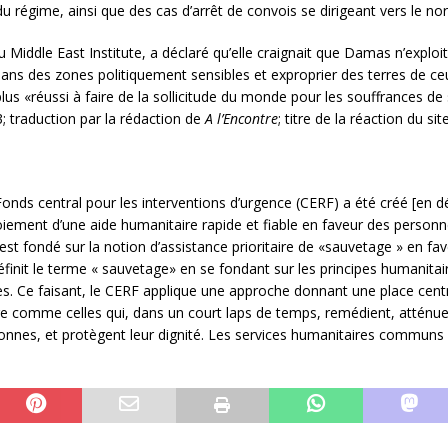
du régime, ainsi que des cas d’arrêt de convois se dirigeant vers le nor
ddle East Institute, a déclaré qu’elle craignait que Damas n’exploi
dans des zones politiquement sensibles et exproprier des terres de c
us «réussi à faire de la sollicitude du monde pour les souffrances de s
 traduction par la rédaction de
A l’Encontre
; titre de la réaction du sit
Fonds central pour les interventions d’urgence (CERF) a été créé [en 
iement d’une aide humanitaire rapide et fiable en faveur des person
est fondé sur la notion d’assistance prioritaire de «sauvetage » en f
finit le terme « sauvetage» en se fondant sur les principes humanitaire
s. Ce faisant, le CERF applique une approche donnant une place centra
ge comme celles qui, dans un court laps de temps, remédient, atténuen
es, et protègent leur dignité. Les services humanitaires communs né