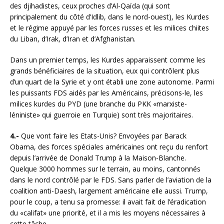
des djihadistes, ceux proches d’Al-Qaïda (qui sont
principalement du côté d’Idlib, dans le nord-ouest), les Kurdes
et le régime appuyé par les forces russes et les milices chiites
du Liban, d’Irak, d’Iran et d’Afghanistan.
Dans un premier temps, les Kurdes apparaissent comme les
grands bénéficiaires de la situation, eux qui contrôlent plus
d’un quart de la Syrie et y ont établi une zone autonome. Parmi
les puissants FDS aidés par les Américains, précisons-le, les
milices kurdes du PYD (une branche du PKK «marxiste-
léniniste» qui guerroie en Turquie) sont très majoritaires.
4.-
Que vont faire les Etats-Unis? Envoyées par Barack
Obama, des forces spéciales américaines ont reçu du renfort
depuis l’arrivée de Donald Trump à la Maison-Blanche.
Quelque 3000 hommes sur le terrain, au moins, cantonnés
dans le nord contrôlé par le FDS. Sans parler de l’aviation de la
coalition anti-Daesh, largement américaine elle aussi. Trump,
pour le coup, a tenu sa promesse: il avait fait de l’éradication
du «califat» une priorité, et il a mis les moyens nécessaires à
cette tâche.