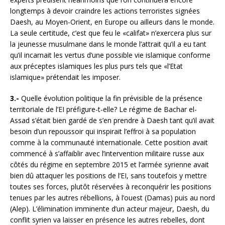
longtemps à devoir craindre les actions terroristes signées
Daesh, au Moyen-Orient, en Europe ou ailleurs dans le monde.
La seule certitude, c’est que feu le «califat» n’exercera plus sur
la jeunesse musulmane dans le monde l’attrait qu’il a eu tant
qu’il incarnait les vertus d’une possible vie islamique conforme
aux préceptes islamiques les plus purs tels que «l’Etat
islamique» prétendait les imposer.
3.-
Quelle évolution politique la fin prévisible de la présence
territoriale de l’EI préfigure-t-elle? Le régime de Bachar el-
Assad s’était bien gardé de s’en prendre à Daesh tant qu’il avait
besoin d’un repoussoir qui inspirait l’effroi à sa population
comme à la communauté internationale. Cette position avait
commencé à s’affaiblir avec l’intervention militaire russe aux
côtés du régime en septembre 2015 et l’armée syrienne avait
bien dû attaquer les positions de l’EI, sans toutefois y mettre
toutes ses forces, plutôt réservées à reconquérir les positions
tenues par les autres rébellions, à l’ouest (Damas) puis au nord
(Alep). L’élimination imminente d’un acteur majeur, Daesh, du
conflit syrien va laisser en présence les autres rebelles, dont