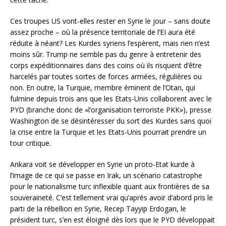
Ces troupes US vont-elles rester en Syrie le jour – sans doute
assez proche – où la présence territoriale de l’EI aura été
réduite à néant? Les Kurdes syriens l’espèrent, mais rien n’est
moins sûr. Trump ne semble pas du genre à entretenir des
corps expéditionnaires dans des coins où ils risquent d’être
harcelés par toutes sortes de forces armées, régulières ou
non. En outre, la Turquie, membre éminent de l’Otan, qui
fulmine depuis trois ans que les Etats-Unis collaborent avec le
PYD (branche donc de «l’organisation terroriste PKK»), presse
Washington de se désintéresser du sort des Kurdes sans quoi
la crise entre la Turquie et les Etats-Unis pourrait prendre un
tour critique.
Ankara voit se développer en Syrie un proto-Etat kurde à
l’image de ce qui se passe en Irak, un scénario catastrophe
pour le nationalisme turc inflexible quant aux frontières de sa
souveraineté. C’est tellement vrai qu’après avoir d’abord pris le
parti de la rébellion en Syrie, Recep Tayyip Erdogan, le
président turc, s’en est éloigné dès lors que le PYD développait