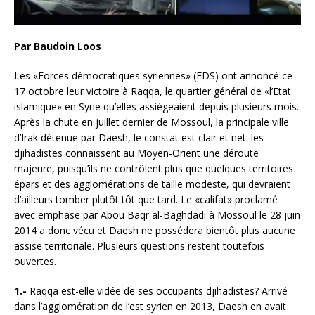
Par Baudoin Loos
Les «Forces démocratiques syriennes» (FDS) ont annoncé ce
17 octobre leur victoire à Raqqa, le quartier général de «l’Etat
islamique» en Syrie qu’elles assiégeaient depuis plusieurs mois.
Après la chute en juillet dernier de Mossoul, la principale ville
d’Irak détenue par Daesh, le constat est clair et net: les
djihadistes connaissent au Moyen-Orient une déroute
majeure, puisqu’ils ne contrôlent plus que quelques territoires
épars et des agglomérations de taille modeste, qui
devraient
d’ailleurs tomber plutôt tôt que tard. Le «califat» proclamé
avec emphase par Abou Baqr al-Baghdadi à Mossoul le 28 juin
2014 a donc vécu et Daesh ne possédera bientôt plus aucune
assise territoriale. Plusieurs questions restent toutefois
ouvertes.
1.-
Raqqa est-elle vidée de ses occupants djihadistes? Arrivé
dans l’agglomération de l’est syrien en 2013, Daesh en avait