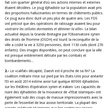
fait son quartier général d’où ses actions internes et externes
étaient décidées. Le joug djihadiste sur la population avait pris
des proportions hallucinantes en termes de châtiments publics.
Ce joug aura donc duré un peu plus de quatre ans. Les FDS
ont précisé que des opérations de ratissage avaient lieu pour
«extraire les cellules dormantes et déminer la ville»
. Le bilan
actualisé depuis la Grande-Bretagne par l’Observatoire syrien
des droits de l’homme (OSDH) est lourd: la reconquête de la
ville a coûté la vie à 3250 personnes, dont 1130 civils (dont 270
enfants). Des images disponibles, on peut conclure que la ville
est presque entièrement détruite par les combats et
bombardements…
2.-
Le «califat» décapité, Daesh est-il proche de sa fin? La
coalition militaire mise sur pied par les Etats-Unis pour anéantir
l’EI en août 2014 estime avoir tué quelque 80’000 djihadistes
sur les théâtres d’opération syrien et irakien. Les capacités de
nuire des djihadistes de la mouvance de «l’Etat islamique» ont
également subi des coups de massue impressionnants avec la
perte de l’essentiel de leur assise territoriale. La plupart des
experts prédisent néanmoins que l’on continuera encore